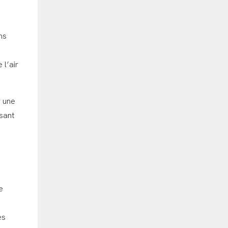
ns
 l’air
r une
sant
e
es