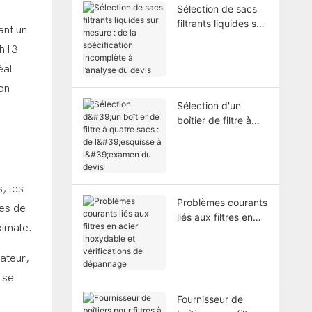
Sélection de sacs
filtrants liquides sur
ant un
mesure : de la
 h13
spécification
incomplète à
éal
l’analyse du devis
ion
Sélection d'un
boîtier de filtre à
quatre sacs : de
l'esquisse à
l'examen du devis
, les
Problèmes courants
res de
liés aux filtres en
ximale.
acier inoxydable et
vérifications de
ateur,
dépannage
 se
Fournisseur de