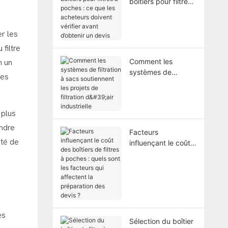
boîtiers pour filtres
à poches : ce que
les acheteurs
doivent vérifier
er les
avant d’obtenir un
filtre
devis
Comment les
n un
systèmes de
les
filtration à sacs
soutiennent les
projets de filtration
 plus
d'air industrielle
ondre
Facteurs
ité de
influençant le coût
des boîtiers de
filtres à poches :
quels sont les
facteurs qui
affectent la
préparation des
es
devis ?
Sélection du boîtier