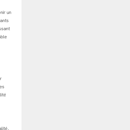
nir un
nants
issant
able
r
les
lité
lité,