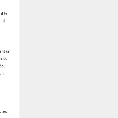
nt le
ent
ant un
 h13
éal
ion
bles.