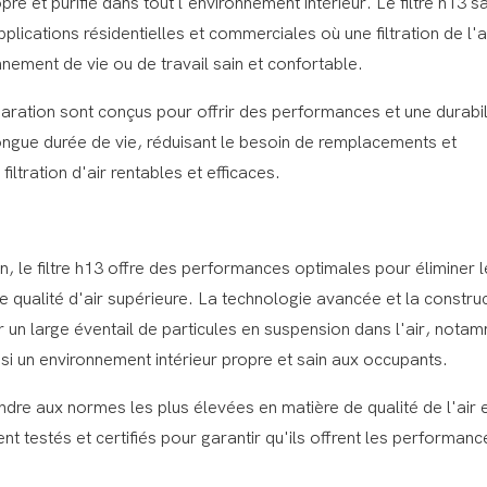
opre et purifié dans tout l'environnement intérieur. Le filtre h13 s
lications résidentielles et commerciales où une filtration de l'a
nnement de vie ou de travail sain et confortable.
ration sont conçus pour offrir des performances et une durabil
longue durée de vie, réduisant le besoin de remplacements et
iltration d'air rentables et efficaces.
n, le filtre h13 offre des performances optimales pour éliminer 
e qualité d'air supérieure. La technologie avancée et la constru
er un large éventail de particules en suspension dans l'air, nota
nsi un environnement intérieur propre et sain aux occupants.
re aux normes les plus élevées en matière de qualité de l'air 
ent testés et certifiés pour garantir qu'ils offrent les performanc