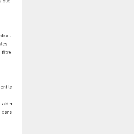
ls que
ation.
ules
filtre
ent la
t aider
n dans