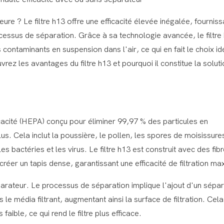
eure ? Le filtre h13 offre une efficacité élevée inégalée, fourniss
processus de séparation. Grâce à sa technologie avancée, le filtre
ontaminants en suspension dans l'air, ce qui en fait le choix id
rez les avantages du filtre h13 et pourquoi il constitue la solut
efficacité (HEPA) conçu pour éliminer 99,97 % des particules en
us. Cela inclut la poussière, le pollen, les spores de moisissures
s bactéries et les virus. Le filtre h13 est construit avec des fib
réer un tapis dense, garantissant une efficacité de filtration ma
parateur. Le processus de séparation implique l'ajout d'un sépar
s le média filtrant, augmentant ainsi la surface de filtration. Cela
faible, ce qui rend le filtre plus efficace.