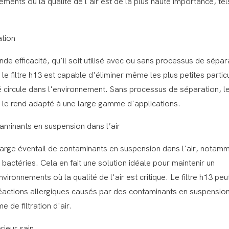
ements où la qualité de l'air est de la plus haute importance, te
ation
nde efficacité, qu'il soit utilisé avec ou sans processus de sépar
 le filtre h13 est capable d'éliminer même les plus petites partic
fié circule dans l'environnement. Sans processus de séparation, le 
ui le rend adapté à une large gamme d'applications.
aminants en suspension dans l’air
 large éventail de contaminants en suspension dans l'air, notamm
 bactéries. Cela en fait une solution idéale pour maintenir un
vironnements où la qualité de l'air est critique. Le filtre h13 peu
 réactions allergiques causés par des contaminants en suspensio
e de filtration d'air.
rieur sain