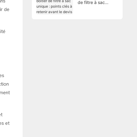
ans
de filtre à sac
unique : points clés
ir de
à retenir avant le
devis
ité
les
ction
mment
et
es et