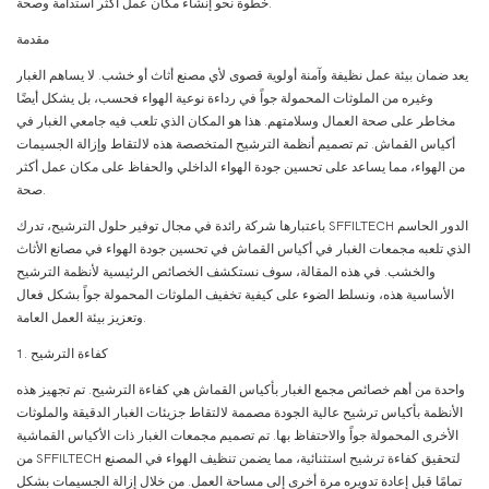
خطوة نحو إنشاء مكان عمل أكثر استدامة وصحة.
مقدمة
يعد ضمان بيئة عمل نظيفة وآمنة أولوية قصوى لأي مصنع أثاث أو خشب. لا يساهم الغبار
وغيره من الملوثات المحمولة جواً في رداءة نوعية الهواء فحسب، بل يشكل أيضًا
مخاطر على صحة العمال وسلامتهم. هذا هو المكان الذي تلعب فيه جامعي الغبار في
أكياس القماش. تم تصميم أنظمة الترشيح المتخصصة هذه لالتقاط وإزالة الجسيمات
من الهواء، مما يساعد على تحسين جودة الهواء الداخلي والحفاظ على مكان عمل أكثر
صحة.
باعتبارها شركة رائدة في مجال توفير حلول الترشيح، تدرك SFFILTECH الدور الحاسم
الذي تلعبه مجمعات الغبار في أكياس القماش في تحسين جودة الهواء في مصانع الأثاث
والخشب. في هذه المقالة، سوف نستكشف الخصائص الرئيسية لأنظمة الترشيح
الأساسية هذه، ونسلط الضوء على كيفية تخفيف الملوثات المحمولة جواً بشكل فعال
وتعزيز بيئة العمل العامة.
1. كفاءة الترشيح
واحدة من أهم خصائص مجمع الغبار بأكياس القماش هي كفاءة الترشيح. تم تجهيز هذه
الأنظمة بأكياس ترشيح عالية الجودة مصممة لالتقاط جزيئات الغبار الدقيقة والملوثات
الأخرى المحمولة جواً والاحتفاظ بها. تم تصميم مجمعات الغبار ذات الأكياس القماشية
من SFFILTECH لتحقيق كفاءة ترشيح استثنائية، مما يضمن تنظيف الهواء في المصنع
تمامًا قبل إعادة تدويره مرة أخرى إلى مساحة العمل. من خلال إزالة الجسيمات بشكل