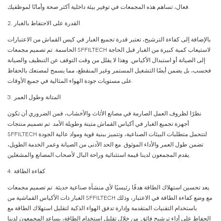
فعال، تساهم هذه المجمعات في توفير بيئة داخلية أكثر صحة وأمانًا لموظفيك.
2. القدرة على الاحتفاظ بالغبار
بالإضافة إلى كفاءة الترشيح، تعتبر قدرة تجميع الغبار في كيس القماش من الاعتبارات
الحاسمة. تم تصميم مجمعات SFFILTECH لاستيعاب كمية كبيرة من الغبار قبل الحاجة
إلى الصيانة أو استبدال الأكياس. وهذا لا يقلل من وقت التوقف عن التنظيف والصيانة
فحسب، بل يضمن أيضًا التشغيل المستمر وغير المنقطع، مما يسمح لمصنعك بالحفاظ
على مستويات جودة الهواء المثالية في جميع الأوقات.
3. المتانة وطول العمر
نظرًا لظروف العمل الصارمة في مصانع الأثاث والأخشاب، فمن الضروري أن تكون
أجهزة تجميع الغبار في أكياس القماش متينة وطويلة الأمد. تم تصميم منتجات
SFFILTECH لتتحمل متطلبات البيئات الصناعية، وتتميز ببنية قوية ومواد عالية الجودة
تضمن طول العمر والأداء الموثوق. مع الحد الأدنى من الصيانة وعمر الخدمة الطويل،
يقدم المجمعون لدينا قيمة استثنائية وراحة البال لأصحاب المصانع والمشغلين.
4. كفاءة الطاقة
يعد تحسين استهلاك الطاقة هدفًا رئيسيًا لأي منشأة صناعية حديثة. تم تصميم مجمعات
الغبار ذات الأكياس القماشية من SFFILTECH مع وضع كفاءة الطاقة في الاعتبار، وذلك
باستخدام التقنيات المتقدمة وإدارة تدفق الهواء الذكية لتقليل استهلاك الطاقة مع
الحفاظ على أداء ترشيح فائق. من خلال تقليل استخدام الطاقة، يساعد المجمعون لدينا