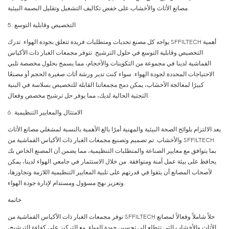
مصانع الأثاث والأخشاب على خفض تكاليف التشغيل وتقليل البصمة البيئية.
5. التخصيص وقابلية التوسع
يواجه كل مصنع تحديات ومتطلبات فريدة تتعلق بجودة الهواء. تدرك SFFILTECH أهمية
التخصيص وقابلية التوسع في حلول الترشيح. تتوفر مجمعات الغبار ذات الأكياس
القماشية لدينا في مجموعة من التكوينات والأحجام، مما يسمح بحلول مخصصة تلبي
الاحتياجات المحددة لجودة الهواء. سواء كنت تدير ورشة أثاث صغيرة الحجم أو مصنعًا
كبيرًا لمعالجة الأخشاب، يمكن دمج مجمعاتنا القابلة للتخصيص بسلاسة في البنية
التحتية الحالية لديك، مما يوفر حل ترشيح مخصص وفعال.
6. الامتثال والمعايير التنظيمية
يعد الالتزام بلوائح الصحة البيئية والمهنية أمرًا بالغ الأهمية بالنسبة لمشغلي مصانع الأثاث
والأخشاب. تم تصميم وتصنيع مجمعات الغبار ذات الأكياس القماشية من SFFILTECH
بما يتوافق مع معايير الصناعة والمتطلبات التنظيمية، مما يضمن أن المصنع الخاص بك
يحافظ على بيئة عمل آمنة ومتوافقة. من خلال الاستثمار في جامعي الهواء لدينا، يمكن
لأصحاب المصانع أن يثقوا في قدرتهم على تلبية المعايير التنظيمية اللازمة وتجاوزها،
وتعزيز نهج مسؤول ومستدام لإدارة جودة الهواء.
خاتمة
توفر مجمعات الغبار ذات الأكياس القماشية من SFFILTECH حلاً شاملاً وفعالاً لمصانع
الأثاث والأخشاب التي تتطلع إلى تحسين جودة الهواء. مع التركيز على كفاءة الترشيح،