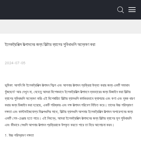
ইলেকট্রনিক্স উত্পাদনের জন্য ফিল্টার ব্যাগের সুবিধাগুলি অন্বেষণ করা
2024-07-05
ভূমিকা: আপনি কি ইলেকট্রনিক্স উত্পাদন শিল্পে এবং আপনার উত্পাদন প্রক্রিয়া উন্নত করার জন্য একটি সমাধান
খুঁজছেন? আর দেখুন না, যেহেতু আমরা বিশেষভাবে ইলেকট্রনিক্স উত্পাদনে ব্যবহারের জন্য ডিজাইন করা ফিল্টার
ব্যাগের সুবিধাগুলি অন্বেষণ করি৷ এই বিশেষায়িত ফিল্টার ব্যাগগুলি কার্যকরভাবে ক্যাপচার এবং কণা এবং দূষক ধারণ
করার জন্য ডিজাইন করা হয়েছে, একটি পরিষ্কার এবং দক্ষ উত্পাদন পরিবেশ নিশ্চিত করে। তাদের উচ্চ পরিস্রাবণ
দক্ষতা এবং কাস্টমাইজযোগ্য বিকল্পগুলির সাথে, ফিল্টার ব্যাগগুলি আপনার ইলেকট্রনিক্স উত্পাদন অপারেশনের জন্য
একটি গেম-চেঞ্জার হতে পারে। এই নিবন্ধে, আমরা ইলেকট্রনিক্স উত্পাদনের জন্য ফিল্টার ব্যাগের মূল সুবিধাগুলি
এবং কীভাবে সেগুলি আপনার উত্পাদন প্রক্রিয়াকে উপকৃত করতে পারে তা নিয়ে আলোচনা করব।
1. উচ্চ পরিস্রাবণ দক্ষতা