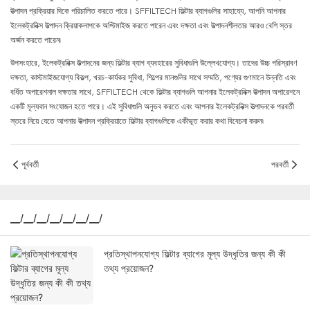
উত্পাদন প্রক্রিয়ার দিকে পরিচালিত করতে পারে। SFFILTECH ফিল্টার ব্যাগগুলির সাহায্যে, আপনি আপনার
ইলেকট্রনিক্স উত্পাদন ক্রিয়াকলাপকে অপ্টিমাইজ করতে পারেন এবং দক্ষতা এবং উত্পাদনশীলতার আরও বেশি স্তর
অর্জন করতে পারেন৷
উপসংহারে, ইলেকট্রনিক্স উত্পাদনের জন্য ফিল্টার ব্যাগ ব্যবহারের সুবিধাগুলি উল্লেখযোগ্য। তাদের উচ্চ পরিস্রাবণ
দক্ষতা, কাস্টমাইজযোগ্য বিকল্প, খরচ-কার্যকর সুবিধা, শিল্পের মানগুলির সাথে সম্মতি, পণ্যের গুণমানে উন্নতি এবং
বর্ধিত অপারেশনাল দক্ষতার সাথে, SFFILTECH থেকে ফিল্টার ব্যাগগুলি আপনার ইলেকট্রনিক্স উত্পাদন অপারেশনে
একটি মূল্যবান সংযোজন হতে পারে। এই সুবিধাগুলি অনুভব করতে এবং আপনার ইলেকট্রনিক্স উত্পাদনকে পরবর্তী
স্তরে নিয়ে যেতে আপনার উত্পাদন প্রক্রিয়াতে ফিল্টার ব্যাগগুলিকে একীভূত করার কথা বিবেচনা করুন৷
পূর্ববর্তী
পরবর্তী
▁/▁/▁/▁/▁/▁/▁/
প্রতিস্থাপনযোগ্য ফিল্টার ব্যাগের মূল্য উদ্ধৃতির জন্য কী কী
তথ্য প্রয়োজন?