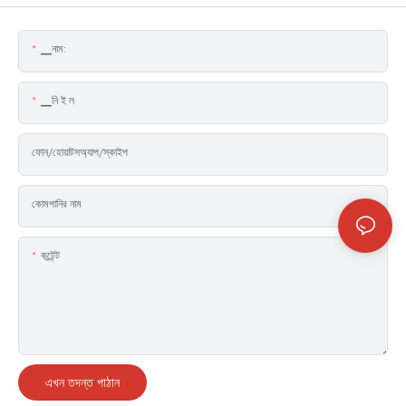
▁নাম:
▁নি ই ল
ফোন/হোয়াটসঅ্যাপ/স্কাইপ
কোমপানির নাম
কন্টেন্ট
এখন তদন্ত পাঠান