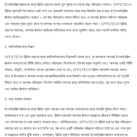
ইলেকট্রনিক্স উত্পাদনের জন্য ফিল্টার ব্যাগের প্রথম মূল সুবিধা হল তাদের উচ্চ পরিস্রাবণ দক্ষতা। SFFILTECH
ফিল্টার ব্যাগগুলি বিশেষভাবে ছোট কণা এবং দূষকগুলি ক্যাপচার করার জন্য ডিজাইন করা হয়েছে যা ইলেকট্রনিক্স
উত্পাদন প্রক্রিয়াগুলিতে সাধারণ। এই উচ্চ পরিস্রাবণ দক্ষতা নিশ্চিত করে যে আপনার উত্পাদন পরিবেশ পরিষ্কার
এবং সম্ভাব্য দূষক মুক্ত থাকে যা আপনার পণ্যের গুণমানকে প্রভাবিত করতে পারে। SFFILTECH ফিল্টার
ব্যাগের সাহায্যে, আপনার উত্পাদন প্রক্রিয়া ক্ষতিকারক কণা থেকে সুরক্ষিত আছে জেনে আপনি মানসিক শান্তি
পেতে পারেন।
2. কাস্টমাইজযোগ্য বিকল্প
SFFILTECH ফিল্টার ব্যাগের জন্য কাস্টমাইজযোগ্য বিকল্পগুলি অফার করে, যা আপনাকে আপনার ইলেকট্রনিক্স
উত্পাদন অপারেশনের নির্দিষ্ট চাহিদা মেটাতে পরিস্রাবণ সিস্টেমকে টেইলার করার অনুমতি দেয়। আপনার একটি নির্দিষ্ট
আকার, আকৃতি, বা উপাদান গঠনের প্রয়োজন হোক না কেন, SFFILTECH ফিল্টার ব্যাগগুলি সরবরাহ করতে
পারে যা বিশেষভাবে আপনার অনন্য প্রয়োজনীয়তাগুলির জন্য ডিজাইন করা হয়েছে৷ কাস্টমাইজেশনের এই স্তরটি
নিশ্চিত করে যে আপনার পরিস্রাবণ সিস্টেম সর্বাধিক দক্ষতার জন্য অপ্টিমাইজ করা হয়েছে, যার ফলে আরও সুগম
এবং কার্যকর উত্পাদন প্রক্রিয়া।
3. খরচ কার্যকর সমাধান
ইলেকট্রনিক্স উত্পাদনের জন্য ফিল্টার ব্যাগ প্রয়োগ করা আপনার অপারেশনের জন্য সাশ্রয়ী সুবিধাও দিতে পারে।
কার্যকরভাবে কণা এবং দূষক ক্যাপচার করে, ফিল্টার ব্যাগগুলি আপনার উত্পাদন সরঞ্জামের জীবনকে দীর্ঘায়িত করতে
এবং রক্ষণাবেক্ষণের খরচ কমাতে সহায়তা করে। অতিরিক্তভাবে, SFFILTECH ফিল্টার ব্যাগের উচ্চ পরিস্রাবণ
দক্ষতার অর্থ হল বাতাসে কম কণা নির্গত হয়, যার ফলে একটি পরিষ্কার পরিচ্ছন্ন পরিবেশ তৈরি হয় এবং পণ্য দূষণ
বা সরঞ্জামের ক্ষতির ঝুঁকি কমায়। ফলস্বরূপ, ফিল্টার ব্যাগে বিনিয়োগ আপনার ইলেকট্রনিক্স উত্পাদন অপারেশনের