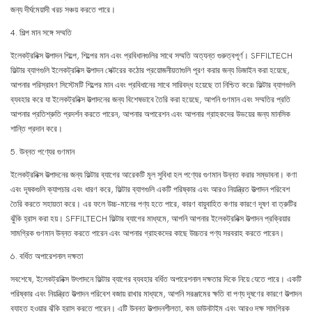
জন্য দীর্ঘমেয়াদী খরচ সঞ্চয় করতে পারে।
4. শিল্প মান সঙ্গে সম্মতি
ইলেকট্রনিক্স উত্পাদন শিল্পে, শিল্পের মান এবং প্রবিধানগুলির সাথে সম্মতি অত্যন্ত গুরুত্বপূর্ণ। SFFILTECH
ফিল্টার ব্যাগগুলি ইলেকট্রনিক্স উত্পাদন সেক্টরের কঠোর প্রয়োজনীয়তাগুলি পূরণ করার জন্য ডিজাইন করা হয়েছে,
আপনার পরিস্রাবণ সিস্টেমটি শিল্পের মান এবং প্রবিধানের সাথে সারিবদ্ধ হয়েছে তা নিশ্চিত করে৷ ফিল্টার ব্যাগগুলি
ব্যবহার করে যা ইলেকট্রনিক্স উত্পাদনের জন্য বিশেষভাবে তৈরি করা হয়েছে, আপনি গুণমান এবং সম্মতির প্রতি
আপনার প্রতিশ্রুতি প্রদর্শন করতে পারেন, আপনার অপারেশন এবং আপনার গ্রাহকদের উভয়ের জন্য মানসিক
শান্তি প্রদান করে।
5. উন্নত পণ্যের গুণমান
ইলেকট্রনিক্স উত্পাদনের জন্য ফিল্টার ব্যাগের আরেকটি মূল সুবিধা হল পণ্যের গুণমান উন্নত করার সম্ভাবনা। কণা
এবং দূষকগুলি ক্যাপচার এবং ধারণ করে, ফিল্টার ব্যাগগুলি একটি পরিষ্কার এবং আরও নিয়ন্ত্রিত উত্পাদন পরিবেশ
তৈরি করতে সহায়তা করে। এর ফলে উচ্চ-মানের পণ্য হতে পারে, কারণ বায়ুবাহিত কণার কারণে দূষণ বা ত্রুটির
ঝুঁকি হ্রাস করা হয়। SFFILTECH ফিল্টার ব্যাগের মাধ্যমে, আপনি আপনার ইলেকট্রনিক্স উত্পাদন প্রক্রিয়ার
সামগ্রিক গুণমান উন্নত করতে পারেন এবং আপনার গ্রাহকদের কাছে উচ্চতর পণ্য সরবরাহ করতে পারেন।
6. বর্ধিত অপারেশনাল দক্ষতা
সবশেষে, ইলেকট্রনিক্স উৎপাদনে ফিল্টার ব্যাগের ব্যবহার বর্ধিত অপারেশনাল দক্ষতার দিকে নিয়ে যেতে পারে। একটি
পরিষ্কার এবং নিয়ন্ত্রিত উত্পাদন পরিবেশ বজায় রাখার মাধ্যমে, আপনি সরঞ্জামের ক্ষতি বা পণ্য দূষণের কারণে উত্পাদন
ব্যাহত হওয়ার ঝুঁকি হ্রাস করতে পারেন। এটি উন্নত উত্পাদনশীলতা, কম ডাউনটাইম এবং আরও দক্ষ সামগ্রিক