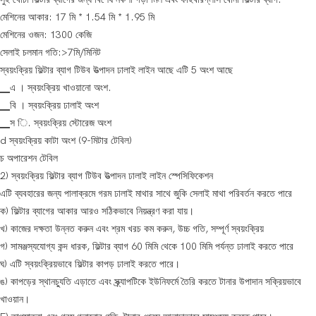
মেশিনের আকার: 17 মি * 1.54 মি * 1.95 মি
মেশিনের ওজন: 1300 কেজি
সেলাই চলমান গতি:>7মি/মিনিট
স্বয়ংক্রিয় ফিল্টার ব্যাগ টিউব উত্পাদন ঢালাই লাইন আছে এটি 5 অংশ আছে
▁এ । স্বয়ংক্রিয় খাওয়ানো অংশ.
▁বি । স্বয়ংক্রিয় ঢালাই অংশ
▁স ি. স্বয়ংক্রিয় স্টোরেজ অংশ
d স্বয়ংক্রিয় কাটা অংশ (9-মিটার টেবিল)
চ অপারেশন টেবিল
2) স্বয়ংক্রিয় ফিল্টার ব্যাগ টিউব উত্পাদন ঢালাই লাইন স্পেসিফিকেশন
এটি ব্যবহারের জন্য পালাক্রমে গরম ঢালাই মাথার সাথে জুকি সেলাই মাথা পরিবর্তন করতে পারে
ক) ফিল্টার ব্যাগের আকার আরও সঠিকভাবে নিয়ন্ত্রণ করা যায়।
খ) কাজের দক্ষতা উন্নত করুন এবং শ্রম খরচ কম করুন, উচ্চ গতি, সম্পূর্ণ স্বয়ংক্রিয়
গ) সামঞ্জস্যযোগ্য কন্দ ধারক, ফিল্টার ব্যাগ 60 মিমি থেকে 100 মিমি পর্যন্ত ঢালাই করতে পারে
ঘ) এটি স্বয়ংক্রিয়ভাবে ফিল্টার কাপড় ঢালাই করতে পারে।
ঙ) কাপড়ের স্থানচ্যুতি এড়াতে এবং স্ক্র্যাপটিকে ইউনিফর্মে তৈরি করতে টানার উপাদান সক্রিয়ভাবে
খাওয়ান।