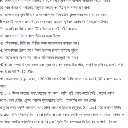
F) তাপমাত্রা এবং গরম গলানোর গতি, টানার প্রেস আলাদাভাবে সামঞ্জস্য করতে পারে।
ছ) গরম গলিত তাপমাত্রার বিচ্যুতি ভিতরে ±1℃ ভাল গলিত মান রাখা
জ) তাপমাত্রার সুনির্দিষ্ট রাখতে আমদানি করা বৈদ্যুতিক চুল্লি গরম করার তারের সাথে
I) প্রায়শই সংযোগ এবং বিদ্যুৎ বন্ধ হওয়া এড়াতে সুবিধার তাপমাত্রা নিয়ন্ত্রণের উপায়
3) স্বয়ংক্রিয় ফিল্টার ব্যাগ টিউব উত্পাদন ঢালাই লাইন ব্যবহার
ক) এয়ার
ডাস্ট ফিল্টার
ব্যাগ টিউবের জন্য বিশেষ
খ) পলিয়েস্টার, পিপিএস, পিপির জন্য ব্যাপকভাবে ব্যবহৃত হয়।
4) স্বয়ংক্রিয় ফিল্টার ব্যাগ টিউব উত্পাদন ঢালাই লাইনের সুবিধা
ক) ফিল্টার ব্যাগের আকার আরও সঠিকভাবে নিয়ন্ত্রণ করা যায়।
খ) কাজের দক্ষতা উন্নত করুন এবং শ্রম খরচ কম করুন, উচ্চ গতি, সম্পূর্ণ স্বয়ংক্রিয়, ঢালাই গতি
প্রতি মিনিটে 7-12 মিটার
গ) সামঞ্জস্যযোগ্য কন্দ ধারক, 120 মিমি থেকে 200 মিমি পর্যন্ত গরম ঢালাই ফিল্টার ব্যাগ করতে
পারে
ই) SFF টিউব লাইনের জন্য ব্র্যান্ডের মূল অংশ: কাটিং ছুরি (তাইওয়ানে তৈরি), সার্ভো মোটর
(তাইওয়ানে তৈরি), সেন্সর (মার্কিন যুক্তরাষ্ট্রে তৈরি), ইনভার্টার (জাপানে তৈরি)
মানুষের জন্য একটি পরিষ্কার এবং তাজা পরিবেশ তৈরিতে নিযুক্ত, Sffiltech ফিল্টার ব্যাগ টিউব
ওয়েল্ডিং মেশিনে বিশেষায়িত। সেরা নির্মাতারা এবং সরবরাহকারীদের একজন হিসাবে, আমরা আপনাকে
আমাদের কাস্টম পণ্যগুলির সেরা মানের এবং স্থিতিশীল কর্মক্ষমতা নিশ্চিত করতে পারি। কিনতে