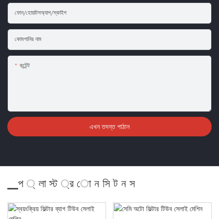
ফোন/হোয়াটসঅ্যাপ/স্কাইপ
কোমপানির নাম
কন্টেন্ট
এখন তদন্ত পাঠান
▁প ্ লা স্ট ্র ো ন সি ট ন স