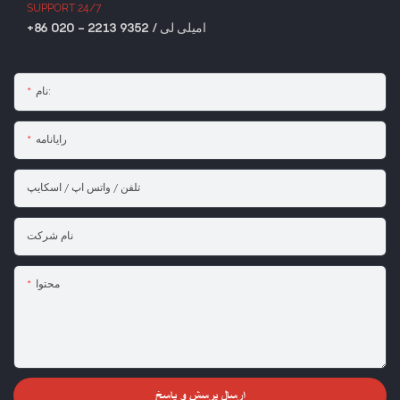
SUPPORT 24/7
+86 020 - 2213 9352 / امیلی لی
نام:
رایانامه
تلفن / واتس اپ / اسکایپ
نام شرکت
محتوا
ارسال پرسش و پاسخ