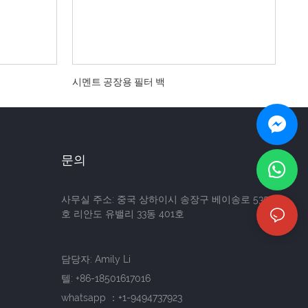
시멘트 공장용 필터 백
문의
사무실 주소: 중국 상하이시 송장구 베이송로 5355
호 리안도 유밸리 33동 401호
담당자: Amily Li
텔:
+86-18501617016
whatsapp ：+1-9494737923