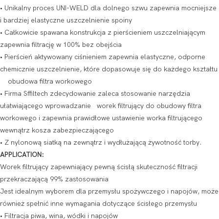
• Unikalny proces UNI-WELD dla dolnego szwu zapewnia mocniejsze
i bardziej elastyczne uszczelnienie spoiny
• Całkowicie spawana konstrukcja z pierścieniem uszczelniającym
zapewnia filtrację w 100% bez obejścia
• Pierścień aktywowany ciśnieniem zapewnia elastyczne, odporne
chemicznie uszczelnienie, które dopasowuje się do każdego kształtu
obudowa filtra workowego
• Firma Sffiltech zdecydowanie zaleca stosowanie narzędzia
ułatwiającego wprowadzanie worek filtrujący do obudowy filtra
workowego i zapewnia prawidłowe ustawienie worka filtrującego
wewnątrz kosza zabezpieczającego
• Z nylonową siatką na zewnątrz i wydłużającą żywotność torby.
APPLICATION:
Worek filtrujący zapewniający pewną ścisłą skuteczność filtracji
przekraczającą 99% zastosowania
Jest idealnym wyborem dla przemysłu spożywczego i napojów, może
również spełnić inne wymagania dotyczące ścisłego przemysłu
• Filtracja piwa, wina, wódki i napojów