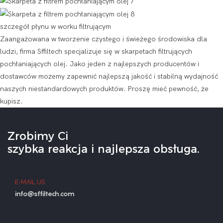
szczegół płynu w worku filtrującym
Zaangażowana w tworzenie czystego i świeżego środowiska dla
ludzi, firma Sffiltech specjalizuje się w skarpetach filtrujących
pochłaniających olej. Jako jeden z najlepszych producentów i
dostawców możemy zapewnić najlepszą jakość i stabilną wydajność
naszych niestandardowych produktów. Proszę mieć pewność, że
kupisz.
Zrobimy Ci
szybka reakcja i najlepsza obsługa.
E-MAIL US
info@sffiltech.com