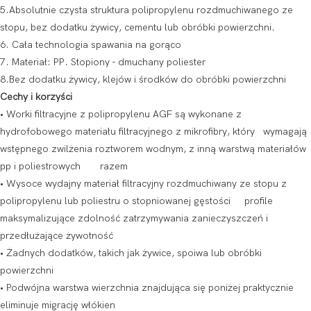
5.Absolutnie czysta struktura polipropylenu rozdmuchiwanego ze
stopu, bez dodatku żywicy, cementu lub obróbki powierzchni.
6. Cała technologia spawania na gorąco
7. Materiał: PP. Stopiony - dmuchany poliester
8.Bez dodatku żywicy, klejów i środków do obróbki powierzchni
Cechy i korzyści
• Worki filtracyjne z polipropylenu AGF są wykonane z
hydrofobowego materiału filtracyjnego z mikrofibry, który wymagają
wstępnego zwilżenia roztworem wodnym, z inną warstwą materiałów
pp i poliestrowych razem
• Wysoce wydajny materiał filtracyjny rozdmuchiwany ze stopu z
polipropylenu lub poliestru o stopniowanej gęstości profile
maksymalizujące zdolność zatrzymywania zanieczyszczeń i
przedłużające żywotność
• Żadnych dodatków, takich jak żywice, spoiwa lub obróbki
powierzchni
• Podwójna warstwa wierzchnia znajdująca się poniżej praktycznie
eliminuje migrację włókien