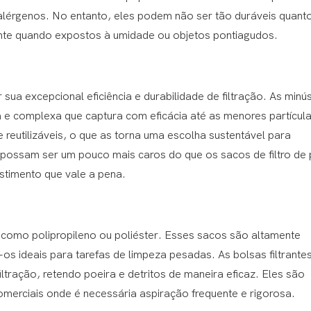
 alérgenos. No entanto, eles podem não ser tão duráveis ​​quant
ente quando expostos à umidade ou objetos pontiagudos.
 sua excepcional eficiência e durabilidade de filtração. As minú
sa e complexa que captura com eficácia até as menores partícula
​e reutilizáveis, o que as torna uma escolha sustentável para
ossam ser um pouco mais caros do que os sacos de filtro de 
timento que vale a pena.
ais como polipropileno ou poliéster. Esses sacos são altamente
-os ideais para tarefas de limpeza pesadas. As bolsas filtrante
iltração, retendo poeira e detritos de maneira eficaz. Eles são
comerciais onde é necessária aspiração frequente e rigorosa.