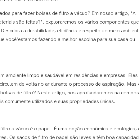
dos ​​para fazer bolsas de filtro a vácuo? Em nosso artigo, "A
ateriais são feitas?", exploraremos os vários componentes que
escubra a durabilidade, eficiência e respeito ao meio ambient
a que você’estamos fazendo a melhor escolha para sua casa ou
 um ambiente limpo e saudável em residências e empresas. Eles
e circulem de volta no ar durante o processo de aspiração. Mas
s bolsas de filtro? Neste artigo, nos aprofundaremos na compo
ais comumente utilizados e suas propriedades únicas.
filtro a vácuo é o papel. É uma opção econômica e ecológica, 
es. Os sacos de filtro de papel são leves e têm boa capacida