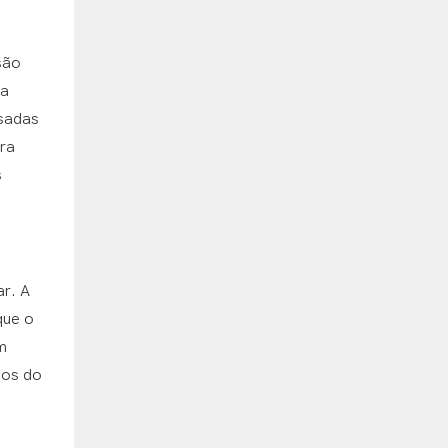
são
ra
usadas
ora
s
ar. A
que o
m
dos do