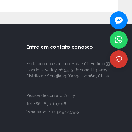
Entre em contato conosco
Endereço do escritório: Sala 401, Edifício 33,
Liando U Valley, nº 5355 Beisong Highway,
Distrito de Songjiang, Xangai, 201611, China
Pessoa de contato: Amily Li
Tel:
+86-18501617016
Whatsapp ：+1-9494737923