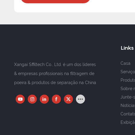
Links
Casa
Xangai Sffiltech Co., Ltd. é um dos líderes
Serviço
& empresas profissionais na filtragem de
Produt
poeira & produtos de separação na China
Sobre 
Junte-s
Notícia
Contat
Exibiçã