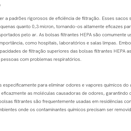
)
er a padrões rigorosos de eficiência de filtração. Esses sacos 
equenas quanto 0,3 mícron, tornando-os altamente eficazes pa
nsportados pelo ar. As bolsas filtrantes HEPA são comumente 
mportância, como hospitais, laboratórios e salas limpas. Emb
acidades de filtração superiores das bolsas filtrantes HEPA a
 e pessoas com problemas respiratórios.
as especificamente para eliminar odores e vapores químicos do 
m eficazmente as moléculas causadoras de odores, garantindo 
 bolsas filtrantes são frequentemente usadas em residências co
bientes onde os contaminantes químicos precisam ser removi