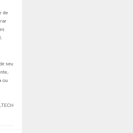
e de
urar
tes
l.
de seu
ente,
a ou
FILTECH