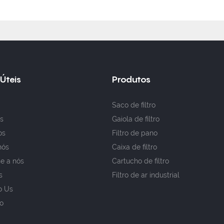
 Úteis
Produtos
Saco de filtro
s
Gaiola de filtro
os
Filtro de pano
nós
Caixa de filtro
e a nós
Cartucho de filtro
s
Filtro de ar industrial
o Us
o