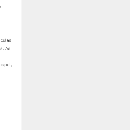
o
sculas
s. As
papel,
s