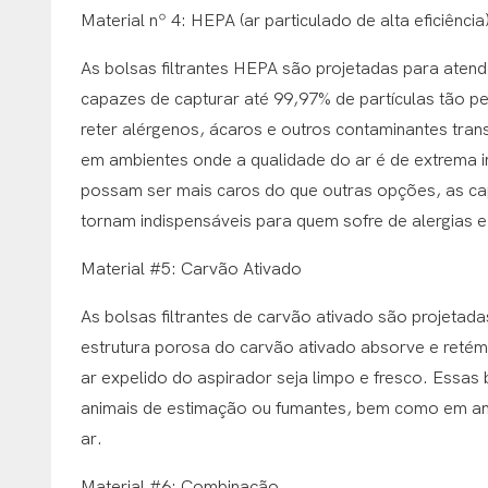
Material nº 4: HEPA (ar particulado de alta eficiência
As bolsas filtrantes HEPA são projetadas para atend
capazes de capturar até 99,97% de partículas tão p
reter alérgenos, ácaros e outros contaminantes tra
em ambientes onde a qualidade do ar é de extrema i
possam ser mais caros do que outras opções, as cap
tornam indispensáveis ​​para quem sofre de alergias
Material #5: Carvão Ativado
As bolsas filtrantes de carvão ativado são projetad
estrutura porosa do carvão ativado absorve e reté
ar expelido do aspirador seja limpo e fresco. Essas
animais de estimação ou fumantes, bem como em am
ar.
Material #6: Combinação