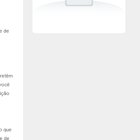
e de
 retêm
 você
sição
o que
de de