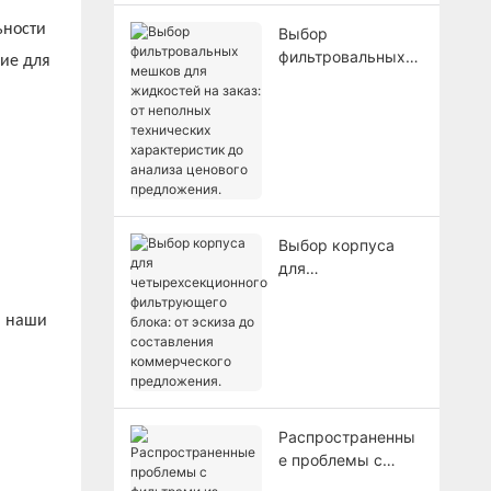
ьности
Выбор
фильтровальных
ие для
мешков для
жидкостей на
заказ: от неполных
технических
характеристик до
анализа ценового
предложения.
Выбор корпуса
для
четырехсекционно
го фильтрующего
и наши
блока: от эскиза
до составления
коммерческого
предложения.
Распространенны
е проблемы с
фильтрами из