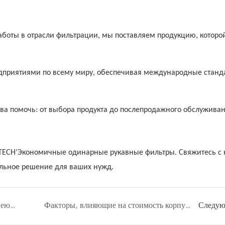
аботы в отрасли фильтрации, мы поставляем продукцию, которо
дприятиями по всему миру, обеспечивая международные станд
ова помочь: от выбора продукта до послепродажного обслуживан
LTECH’Экономичные одинарные рукавные фильтры. Свяжитесь с
альное решение для ваших нужд.
Корпус рукавного фильтра из нержавеющей стали: выбор и контрольный список для запроса коммерческого предложения.
Факторы, влияющие на стоимость корпуса рукавного фильтра: что определяет подготовку коммерческого предложения?
Следу