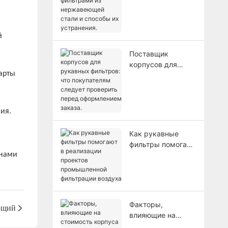
нержавеющей
стали и способы
их устранения.
й
Поставщик
корпусов для
арты
рукавных
фильтров: что
покупателям
следует проверить
ия.
перед
оформлением
Как рукавные
заказа.
фильтры помогают
в реализации
 нами
проектов
промышленной
фильтрации
воздуха
Факторы,
ющий
влияющие на
стоимость