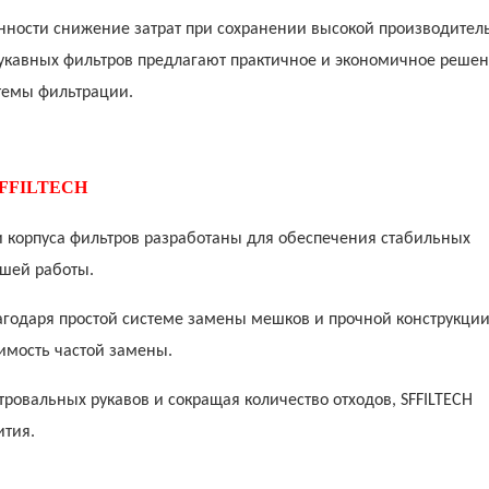
нности снижение затрат при сохранении высокой производител
укавных фильтров предлагают практичное и экономичное решен
темы фильтрации.
 SFFILTECH
и корпуса фильтров разработаны для обеспечения стабильных
ашей работы.
лагодаря простой системе замены мешков и прочной конструкци
имость частой замены.
тровальных рукавов и сокращая количество отходов, SFFILTECH
ития.