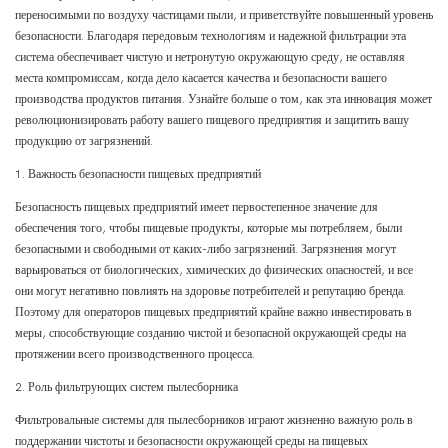
переносимыми по воздуху частицами пыли, и приветствуйте повышенный уровень
безопасности. Благодаря передовым технологиям и надежной фильтрации эта
система обеспечивает чистую и нетронутую окружающую среду, не оставляя
места компромиссам, когда дело касается качества и безопасности вашего
производства продуктов питания. Узнайте больше о том, как эта инновация может
революционизировать работу вашего пищевого предприятия и защитить вашу
продукцию от загрязнений.
1. Важность безопасности пищевых предприятий
Безопасность пищевых предприятий имеет первостепенное значение для
обеспечения того, чтобы пищевые продукты, которые мы потребляем, были
безопасными и свободными от каких-либо загрязнений. Загрязнения могут
варьироваться от биологических, химических до физических опасностей, и все
они могут негативно повлиять на здоровье потребителей и репутацию бренда.
Поэтому для операторов пищевых предприятий крайне важно инвестировать в
меры, способствующие созданию чистой и безопасной окружающей среды на
протяжении всего производственного процесса.
2. Роль фильтрующих систем пылесборника
Фильтровальные системы для пылесборников играют жизненно важную роль в
поддержании чистоты и безопасности окружающей среды на пищевых