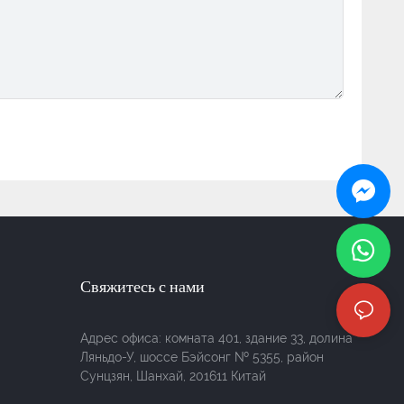
Свяжитесь с нами
Адрес офиса: комната 401, здание 33, долина
Ляньдо-У, шоссе Бэйсонг № 5355, район
Сунцзян, Шанхай, 201611 Китай