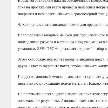
Кроме того, анодные пакеты обеспечивают превосхо
тока на протяжении всего процесса нанесения покры
покрытия и позволяет избежать неравномерной толщ
4. Как использовать анодные пакеты для прецизионн
Использование анодных мешков для прецизионного н
подходящего размера и материала анодного мешка в 
установки. SFFILTECH предлагает широкий выбор ва
Затем осторожно поместите аноды в анодный пакет, 
друга. Плотно закрепите пакет, чтобы избежать каки
Погрузите анодный мешок в гальваническую ванну, у
правильную циркуляцию ионов металла. Подключите 
На протяжении всего цикла нанесения покрытия регу
оптимальные результаты. Анодные пакеты вместе с т
помогут вам добиться превосходной однородности п