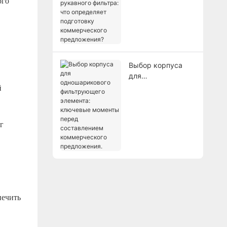
ого
корпуса рукавного
фильтра: что
определяет
подготовку
коммерческого
предложения?
Выбор корпуса
для
одношарикового
й
фильтрующего
элемента:
ключевые
г
моменты перед
составлением
коммерческого
предложения.
печить