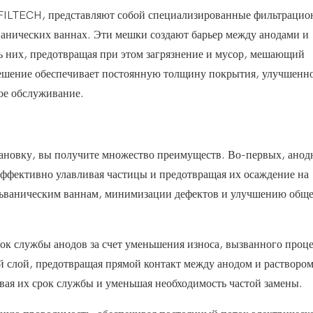
FILTECH, представляют собой специализированные фильтраци
ванических ваннах. Эти мешки создают барьер между анодами и
зь них, предотвращая при этом загрязнение и мусор, мешающий
ешение обеспечивает постоянную толщину покрытия, улучшенн
кое обслуживание.
ановку, вы получите множество преимуществ. Во-первых, анод
фективно улавливая частицы и предотвращая их осаждение на
альваническим ваннам, минимизации дефектов и улучшению общ
рок службы анодов за счет уменьшения износа, вызванного проц
 слой, предотвращая прямой контакт между анодом и раствором
вая их срок службы и уменьшая необходимость частой замены.