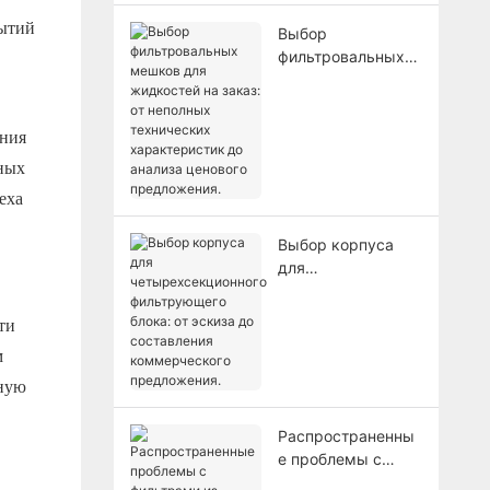
рытий
Выбор
фильтровальных
мешков для
жидкостей на
заказ: от неполных
ения
технических
ных
характеристик до
анализа ценового
еха
предложения.
Выбор корпуса
для
четырехсекционно
го фильтрующего
ти
блока: от эскиза
м
до составления
коммерческого
жную
предложения.
Распространенны
е проблемы с
фильтрами из