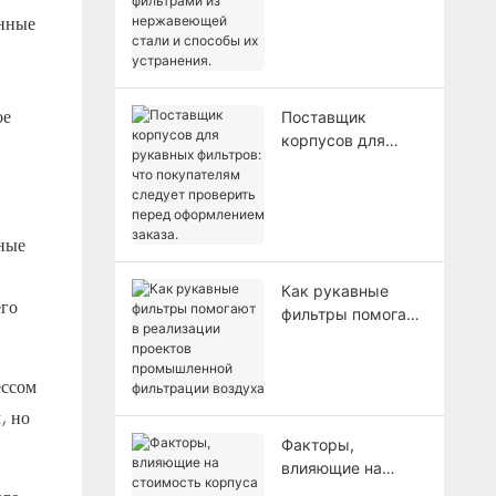
нержавеющей
онные
стали и способы
их устранения.
ое
Поставщик
корпусов для
рукавных
фильтров: что
покупателям
следует проверить
ные
перед
оформлением
Как рукавные
заказа.
его
фильтры помогают
в реализации
проектов
промышленной
ессом
фильтрации
, но
воздуха
Факторы,
влияющие на
стоимость