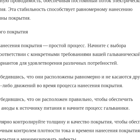
дную проводимость, обеспечивая постоянный поток электрическ
тия. Эта стабильность способствует равномерному нанесению
ины покрытия.
ого покрытия
анесения покрытия — простой процесс. Начните с выбора
соответствии с конкретными требованиями вашей гальваническо
риантов для удовлетворения различных потребностей.
убедившись, что они расположены равномерно и не касаются дру
х-либо движений во время процесса нанесения покрытия.
бедившись, что он расположен правильно, чтобы обеспечить
аноды к источнику питания и начните процесс гальваники.
лярно контролируйте толщину и качество покрытия, чтобы обес
очным контролем плотности тока и времени нанесения покрытия
окрытия и минимизировать дефекты.