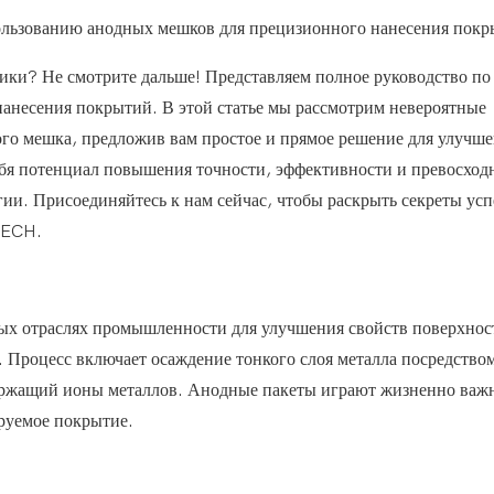
пользованию анодных мешков для прецизионного нанесения пок
ики? Не смотрите дальше! Представляем полное руководство по
анесения покрытий. В этой статье мы рассмотрим невероятные
го мешка, предложив вам простое и прямое решение для улучш
ебя потенциал повышения точности, эффективности и превосход
ии. Присоединяйтесь к нам сейчас, чтобы раскрыть секреты усп
TECH.
ых отраслях промышленности для улучшения свойств поверхнос
 Процесс включает осаждение тонкого слоя металла посредство
одержащий ионы металлов. Анодные пакеты играют жизненно ва
ируемое покрытие.