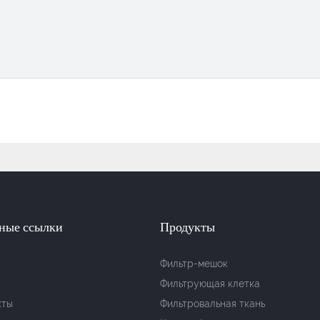
ные ссылки
Продукты
Фильтр-мешок
Фильтрующая клетка
кты
Фильтровальная ткань