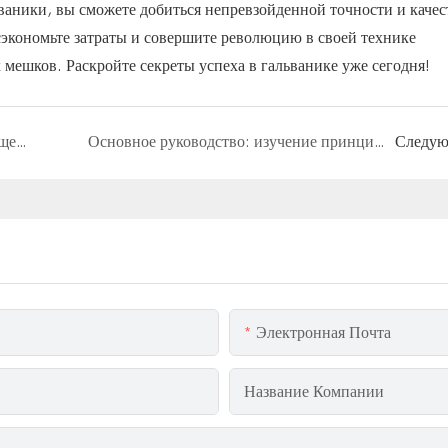
аники, вы сможете добиться непревзойденной точности и качес
экономьте затраты и совершите революцию в своей технике
ешков. Раскройте секреты успеха в гальванике уже сегодня!
Повышение эффективности: преимущества полипропиленовых фильтровальных рукавов в процессах выплавки чугуна
Основное руководство: изучение принципа работы и преимуществ фильтров с обратной промывкой
Следу
Электронная Почта
Название Компании