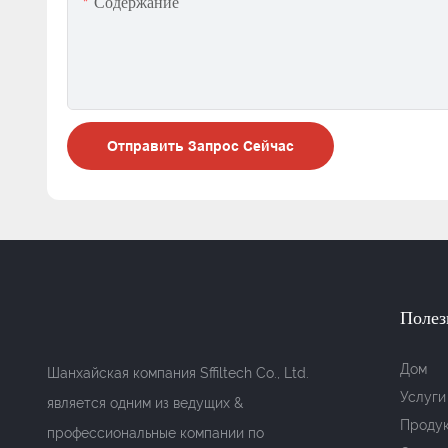
Содержание
Отправить Запрос Сейчас
Полез
Дом
Шанхайская компания Sffiltech Co., Ltd.
Услуги
является одним из ведущих &
Проду
профессиональные компании по