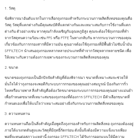
1. วัสดุ
ข้อพิจารณาอันดับแรกในการเลือกถุงกรองสำหรับกระบวนการผลิตสิ่งทอของคุณคือ
วัสดุ วัสดุที่แตกต่างกันมีคุณสมบัติที่แตกต่างกันและเหมาะสมกับการใช้งานที่แตก
ต่างกัน ตัวอย่างเช่น หากคุณกำลังเผชิญกับอุณหภูมิสูง คุณจะต้องใช้ถุงกรองที่ทำ
จากวัสดุทนความร้อน เช่น PPS หรือ PTFE ในทางกลับกัน หากกระบวนการของคุณ
เกี่ยวข้องกับการกรองสารที่มีความมัน คุณอาจต้องใช้ถุงกรองที่มีพื้นผิวไม่ซับน้ำมัน
SFFILTECH นำเสนอถุงกรองหลากหลายประเภทที่ทำจากวัสดุหลากหลายชนิด เพื่อ
ให้เหมาะกับความต้องการเฉพาะของกระบวนการผลิตสิ่งทอของคุณ
2. ขนาด
ขนาดของถุงกรองเป็นอีกปัจจัยสำคัญที่ต้องพิจารณา ขนาดที่เหมาะสมจะช่วยให้
มั่นใจได้ว่าถุงกรองจะพอดีกับระบบการกรองของคุณอย่างสมบูรณ์ ป้องกันการรั่ว
ไหลหรือบายพาส สิ่งสำคัญคือต้องวัดขนาดของระบบการกรองของคุณอย่างแม่นยำ
เพื่อกำหนดขนาดที่เหมาะสมของถุงกรองที่ต้องการ SFFILTECH มีตัวเลือกขนาดที่
กำหนดเองเพื่อให้แน่ใจว่าเหมาะสมอย่างยิ่งกับกระบวนการผลิตสิ่งทอของคุณ
3. ความทนทาน
ความทนทานถือเป็นสิ่งสำคัญเมื่อพูดถึงถุงกรองสำหรับการผลิตสิ่งทอ ถุงกรองต้องอยู่
ภายใต้แรงกดดันสูงและวัสดุที่มีฤทธิ์กัดกร่อน ดังนั้นจึงต้องมีความแข็งแรงเพียง
พอที่จะทนต่อสภาวะเหล่านี้ ถุงกรอง SFFILTECH ได้รับการออกแบบให้มีความ