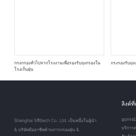
กรงกรองทั่วไปจากโรงงานเพื่อรองรับถุงกรองใน
กรงรองรับถุ
โรงเก็บฝุ่น
ลิงค์ท
อุปกรณ
Shanghai Sffiltech Co., Ltd. เป็นหนึ่งในผู้นำ
บริการต
& บริษัทมืออาชีพด้านการกรองฝุ่น &