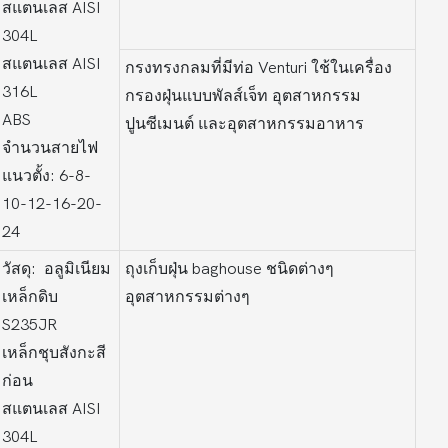
สแตนเลส AISI
304L
สแตนเลส AISI
กรงทรงกลมที่มีท่อ Venturi ใช้ในเครื่อง
316L
กรองฝุ่นแบบพัลส์เจ็ท อุตสาหกรรม
ABS
ปูนซีเมนต์ และอุตสาหกรรมอาหาร
จำนวนสายไฟ
แนวตั้ง: 6-8-
10-12-16-20-
24
วัสดุ: อลูมิเนียม
ถุงเก็บฝุ่น baghouse ชนิดต่างๆ
เหล็กดิบ
อุตสาหกรรมต่างๆ
S235JR
เหล็กชุบสังกะสี
ก่อน
สแตนเลส AISI
304L