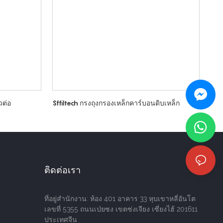
วต่อ
Sffiltech กรงถุงกรองเหล็กคาร์บอนดิบเหล็ก
ติดต่อเรา
ที่อยู่สำนักงาน: ห้อง 401 อาคาร 33 หุบเขาหลี่อันโต
เลขที่ 5355 ถนนเป่ยซง เขตซ่งเจียง เซี่ยงไฮ้ 201611
ประเทศจีน