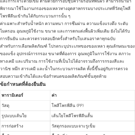
และการเจาะด้วยเข็ม ตามด้วยการอบชุบความร้อนที่พื้นผิว สามารถนำมา
พิจารณาใช้ในงานกรองของเหลวทางอุตสาหกรรมบางประเภทที่วัสดุโพลี
โพรพีลีนเข้ากันได้กับกระบวนการนั้น ๆ
ค่าเฉพาะสำหรับน้ำหนัก ความหนา การซึมผ่าน ความแข็งแรงดึง ระดับ
ไมครอน อุณหภูมิใช้งาน ขนาด และการตกแต่งพื้นผิวเพิ่มเติม ยังไม่ได้รับ
การยืนยัน และควรตรวจสอบอีกครั้งสำหรับใบเสนอราคาทุกฉบับ
สำหรับการเลือกผลิตภัณฑ์ โปรดระบุประเภทของของเหลว คุณลักษณะของ
ของแข็ง อุปกรณ์การกรอง ขนาดที่ต้องการ อุณหภูมิในการใช้งาน สภาวะ
ทางเคมี และปริมาณ การใช้งานที่เป็นไปได้อาจรวมถึงการกรองสีและ
วานิช หมึก สารเคมี และน้ำในกระบวนการผลิต ทั้งนี้ขึ้นอยู่กับการตรวจ
สอบความเข้ากันได้และข้อกำหนดของผลิตภัณฑ์ขั้นสุดท้าย
ข้อกำหนดที่ต้องยืนยัน
พารามิเตอร์
ค่า
วัสดุ
โพลีโพรพีลีน (PP)
รูปแบบเส้นใย
เส้นใยโพลีโพรพีลีนสั้น
การก่อสร้าง
วัสดุกรองแบบเจาะรูเข็ม