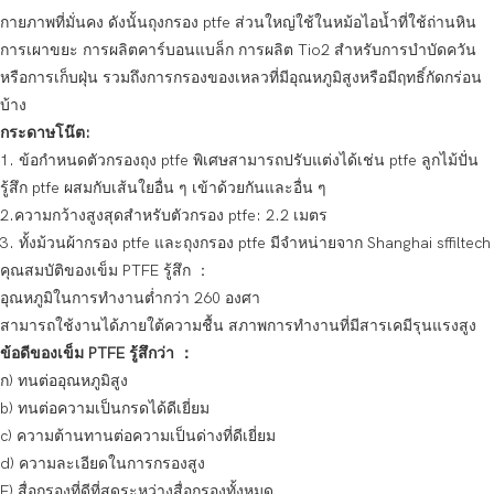
กายภาพที่มั่นคง ดังนั้นถุงกรอง ptfe ส่วนใหญ่ใช้ในหม้อไอน้ำที่ใช้ถ่านหิน
การเผาขยะ การผลิตคาร์บอนแบล็ก การผลิต Tio2 สำหรับการบำบัดควัน
หรือการเก็บฝุ่น รวมถึงการกรองของเหลวที่มีอุณหภูมิสูงหรือมีฤทธิ์กัดกร่อน
บ้าง
กระดาษโน๊ต:
1. ข้อกำหนดตัวกรองถุง ptfe พิเศษสามารถปรับแต่งได้เช่น ptfe ลูกไม้ปั่น
รู้สึก ptfe ผสมกับเส้นใยอื่น ๆ เข้าด้วยกันและอื่น ๆ
2.ความกว้างสูงสุดสำหรับตัวกรอง ptfe: 2.2 เมตร
3. ทั้งม้วนผ้ากรอง ptfe และถุงกรอง ptfe มีจำหน่ายจาก Shanghai sffiltech
คุณสมบัติของเข็ม PTFE รู้สึก ：
อุณหภูมิในการทำงานต่ำกว่า 260 องศา
สามารถใช้งานได้ภายใต้ความชื้น สภาพการทำงานที่มีสารเคมีรุนแรงสูง
ข้อดีของเข็ม PTFE รู้สึกว่า ：
ก) ทนต่ออุณหภูมิสูง
b) ทนต่อความเป็นกรดได้ดีเยี่ยม
c) ความต้านทานต่อความเป็นด่างที่ดีเยี่ยม
d) ความละเอียดในการกรองสูง
F) สื่อกรองที่ดีที่สุดระหว่างสื่อกรองทั้งหมด