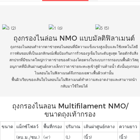
ถุงกรองไนล่อน NMO แบบมัลติฟิลาเมนต์
ถุงกรองไนลอนทำจากตาข่ายทอไนลอนที่มีความแข็งแรงสูงเย็บและใช้เทคโนโลยี
การพันขอบที่เป็นเอกลักษณ์เพื่อป้องกันการรั่วของรูเข็มในระดับสูงสุด โดยดักจับสิ่ง
สกปรกที่มีขนาดใหญ่กว่าตาข่ายของตัวเองโดยตรงในระบบการกรองบนพื้นผิววัสดุ
อนุภาคที่มีเส้นผ่านศูนย์กลางเล็กกว่าตาข่ายจะทะลุเข้าสู่ด้านท้ายน้ำ ดังนั้นถุงกรอง
ไนลอนโมโนฟิลาเมนต์จึงกรองเฉพาะพื้นผิวเท่านั้น
พื้นผิวเรียบของเส้นใยไนลอนโมโนฟิลาเมนต์ทำความสะอาดง่ายและสามารถนำ
กลับมาใช้ใหม่ได้
ถุงกรองไนลอน Multifilament NMO/
ขนาดถุงเท้ากรอง
ขนาด
แม็กซ์โฟลว์
พื้นที่กรอง
ปริมาณ
เส้นผ่าศูนย์กลาง
ความยาว
(ลบ.ม./ชม.)
(㎡)
(L)
(นิ้ว)
(นิ้ว)