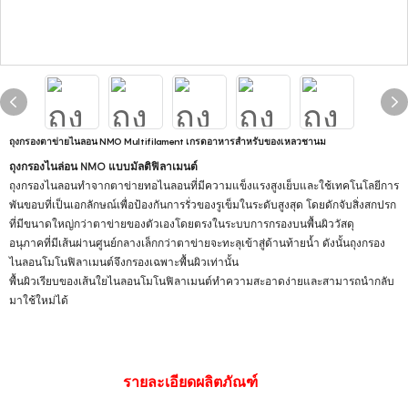
ถุงกรองตาข่ายไนลอน NMO Multifilament เกรดอาหารสำหรับของเหลวชานม
ถุงกรองไนล่อน NMO แบบมัลติฟิลาเมนต์
ถุงกรองไนลอนทำจากตาข่ายทอไนลอนที่มีความแข็งแรงสูงเย็บและใช้เทคโนโลยีการ
พันขอบที่เป็นเอกลักษณ์เพื่อป้องกันการรั่วของรูเข็มในระดับสูงสุด โดยดักจับสิ่งสกปรก
ที่มีขนาดใหญ่กว่าตาข่ายของตัวเองโดยตรงในระบบการกรองบนพื้นผิววัสดุ
อนุภาคที่มีเส้นผ่านศูนย์กลางเล็กกว่าตาข่ายจะทะลุเข้าสู่ด้านท้ายน้ำ ดังนั้นถุงกรอง
ไนลอนโมโนฟิลาเมนต์จึงกรองเฉพาะพื้นผิวเท่านั้น
พื้นผิวเรียบของเส้นใยไนลอนโมโนฟิลาเมนต์ทำความสะอาดง่ายและสามารถนำกลับ
มาใช้ใหม่ได้
รายละเอียดผลิตภัณฑ์