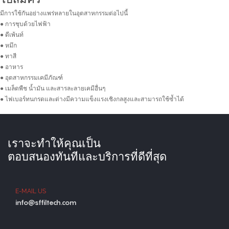
มีการใช้กันอย่างแพร่หลายในอุตสาหกรรมต่อไปนี้
● การชุบด้วยไฟฟ้า
● ดีเพ้นท์
● หมึก
● ทาสี
● อาหาร
● อุตสาหกรรมเคมีภัณฑ์
● เมล็ดพืช น้ำมัน และสารละลายเคมีอื่นๆ
● ไฟเบอร์ทนกรดและด่างมีความแข็งแรงเชิงกลสูงและสามารถใช้ซ้ำได้
เราจะทำให้คุณเป็น
ตอบสนองทันทีและบริการที่ดีที่สุด
E-MAIL US
info@sffiltech.com