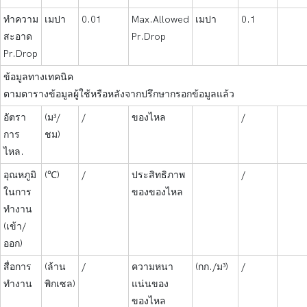
ทำความ
เมปา
0.01
Max.Allowed
เมปา
0.1
สะอาด
Pr.Drop
Pr.Drop
ข้อมูลทางเทคนิค
ตามตารางข้อมูลผู้ใช้หรือหลังจากปรึกษากรอกข้อมูลแล้ว
อัตรา
(ม³/
/
ของไหล
/
การ
ชม)
ไหล.
อุณหภูมิ
(℃)
/
ประสิทธิภาพ
/
ในการ
ของของไหล
ทำงาน
(เข้า/
ออก)
สื่อการ
(ล้าน
/
ความหนา
(กก./ม³)
/
ทำงาน
พิกเซล)
แน่นของ
ของไหล