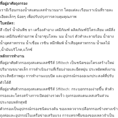
ที่อยู่อาศัยถุงกรอง
เรามีเรือนกรองน้ำสแตนเลสจำนวนมาก โดยแต่ละเรือนเราเน้นที่รายละ
เอียดเล็กๆ น้อยๆ เพื่อปรับปรุงการควบคุมคุณภาพ
ใบสมัคร:
สี เบียร์ น้ำมันพืช ยา เครื่องสำอาง เคมีภัณฑ์ ผลิตภัณฑ์ปิโตรเลียม เคมีสิ่ง
ทอ เคมีภัณฑ์ถ่ายภาพ น้ำยาชุบโลหะ นม น้ำแร่ ตัวทำละลายร้อน น้ำยาง
น้ำอุตสาหกรรม น้ำเชื่อม เรซิน หมึกพิมพ์ น้ำเสียอุตสาหกรรม น้ำผลไม้
,น้ำมันบริโภค,แว็กซ์
หลักการทำงาน
ที่อยู่อาศัยตัวกรองถุงสแตนเลสซีรีส์ Sffiltech เป็นชนิดของโครงสร้างใหม่
ปริมาณขนาดเล็ก การดำเนินงานที่เรียบง่ายและยืดหยุ่น ประหยัดพลังงาน
ประสิทธิภาพสูง การทำงานแบบปิด และอุปกรณ์กรองอเนกประสงค์ที่ปรับ
ตัวได้ดี
ที่อยู่อาศัยตัวกรองถุงสแตนเลสซีรีส์ Sffiltech: กระบอกกรองง่ายขึ้น หัวตัว
กรองและโครงสร้างการเปิดอย่างรวดเร็ว ถุงกรองสแตนเลสเสริมส่วน
ประกอบหลักสุทธิ
ตัวกรองเป็นอุปกรณ์กรองชนิดแรงดัน ของเหลวจากเปลือกกรองข้างทางเข้า
ถุงท่อและอุปกรณ์ในเครือข่ายเสริมแรง การแทรกซึมของของเหลวจำเป็น