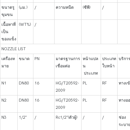
ขนาดรู
(μม.)
/
ความหนืด
(ซีพี)
/
ขุมขน
เนื้อหาที่
(WT%)
/
เป็น
ของแข็ง
NOZZLE LIST
เครื่องห
ขนาด
PN
มาตรฐานการ
หน้าแปล
ประเภท
บริกา
มาย
เชื่อมต่อ
น
ใบหน้า
ประเภท
N1
DN80
16
HG/T20592-
PL
RF
ทางเข
2009
N2
DN80
16
HG/T20592-
PL
RF
ทางอ
2009
N3
1/2"
/
Rc1/2"(ตัวผู้)
/
/
ช่อง
ระบา