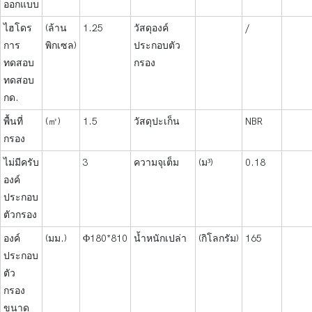
ออกแบบ
ไฮโดร
(ล้าน
1.25
วัสดุองค์
/
การ
พิกเซล)
ประกอบตัว
ทดสอบ
กรอง
ทดสอบ
กด.
พื้นที่
(㎡)
1.5
วัสดุปะเก็น
NBR
กรอง
ไม่มีครับ
3
ความจุเต็ม
(ม³)
0.18
องค์
ประกอบ
ตัวกรอง
องค์
(มม.)
Φ180*810
น้ำหนักเปล่า
(กิโลกรัม)
165
ประกอบ
ตัว
กรอง
ขนาด