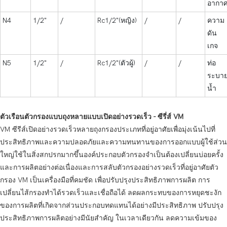
อากา
N4
1/2"
/
Rc1/2"(หญิง)
/
/
ความ
ดัน
เกจ
N5
1/2"
/
Rc1/2"(ตัวผู้)
/
/
ท่อ
ระบา
น้ำ
ตัวเรือนตัวกรองแบบถุงหลายแบบเปิดอย่างรวดเร็ว - ซีรี่ส์ VM
VM ซีรีส์เปิดอย่างรวดเร็วหลายถุงกรองประเภทที่อยู่อาศัยเพื่อมุ่งเน้นไปที่
ประสิทธิภาพและความปลอดภัยและความทนทานของการออกแบบผู้ใช้ส่วน
ใหญ่ใช้ในสิ่งสกปรกมากขึ้นองค์ประกอบตัวกรองจำเป็นต้องเปลี่ยนบ่อยครั้ง
และการผลิตอย่างต่อเนื่องและการสลับตัวกรองอย่างรวดเร็วที่อยู่อาศัยตัว
กรอง VM เป็นเครื่องมือที่คมชัด เพื่อปรับปรุงประสิทธิภาพการผลิต การ
เปลี่ยนไส้กรองทำได้รวดเร็วและเชื่อถือได้ ลดผลกระทบของการหยุดชะงัก
ของการผลิตที่เกิดจากส่วนประกอบทดแทนได้อย่างมีประสิทธิภาพ ปรับปรุง
ประสิทธิภาพการผลิตอย่างมีนัยสำคัญ ในเวลาเดียวกัน ลดความเข้มของ