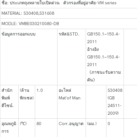
ชื่อ: ประเภทถุงหลายใบเปิดด่วน ตัวกรองที่อยู่อาศัย-VM series
MATERIAL: S30408,S31608
MODLE: VMBE030210080-DB
ข้อมูลการออกแบบ
รหัส&STD.
GB150.1~150.4-
2011
อ้างอิง
GB150.1~150.4-
2011
《ภาชนะรับความ
ดัน》
สำนัก
(ล้าน
1.0
อะไหล่
S30408
พิมพ์
พิกเซล)
Mat'of Man
(GB
ดีไซน์.
24511-
2009)
อุณหภูมิ
(℃)
80
Corr.อนุญาต
(มม.)
0
การ