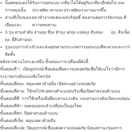
น็อตทองแดงได้รับการออกแบบ เกลียวไม่ได้อยู่กับเกลียวอีกต่อไป และ
การหมุนนั้น ประหยัดเวลาและประหยัดแรงงานมากขึ้น
ส่วนที่เป็นของเหลวทำจากสเตนเลสบริสุทธิ์ ทนทานต่อการกัดกร่อน ดี
เยี่ยมและ ความทนทาน;
8 รุ่น ตามลำดับ สามถุง สี่ถุง ห้าถุง หกถุง แปดถุง สิบสอง ถุง, สิบเจ็ด
ถุง, ยี่สิบสามถุง;
รูปแบบการนำเข้าและส่งออกสามประเภทการออกแบบที่สะดวกและการ
ติดตั้ง
หลังจากผ่านไประยะหนึ่ง ขั้นตอนการเปลี่ยนมีดังนี้:
ขั้นตอนที่ 1: เปิดอุปกรณ์เชื่อมต่อเพื่อความปลอดภัยเพื่อให้แน่ใจว่ามีการ
ระบายแรงดันแบบซิงโครนัส
ขั้นตอนที่สอง: หมุนเพลาด้วยมือ เปิดห่วงอย่างปลอดภัย
ขั้นตอนที่สาม: ใช้กลไกช่วยทรงตัวแบบสปริงเพื่อเปิดฝาครอบด้านบน
ขั้นตอนที่สี่: การใช้เครื่องมือยึดแหวนแรงดัน วงแหวนแรงดันเปิดแบบหมุน
ขั้นตอนที่ห้า: ถอดถุงออกแล้วเปลี่ยนเป็นถุงใหม่
ขั้นตอนที่หก: ปิดฝาครอบด้านบน
ขั้นตอนที่เจ็ด: หมุนเพลาด้วยมือ
ขั้นตอนที่แปด: ปิดอุปกรณ์เชื่อมต่อความปลอดภัย ป้อนสถานะของการ