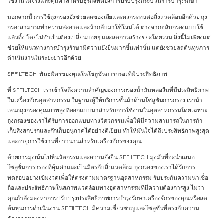
ใช้งานได้จริงและคุ้มค่าสำหรับธุรกิจที่ต้องการปรับปรุงกระบวนการบำรุงรักษา
นอกจากนี้ การใช้ถุงกรองยังช่วยลดของเสียและผลกระทบต่อสิ่งแวดล้อมอีกด้วย ถุง
กรองสามารถทำความสะอาดและนำกลับมาใช้ใหม่ได้ ต่างจากตลับกรองแบบใช้
แล้วทิ้ง โดยไม่จำเป็นต้องเปลี่ยนบ่อยๆ และลดการสร้างขยะโดยรวม สิ่งนี้ไม่เพียงแต่
ช่วยให้แนวทางการบำรุงรักษามีความยั่งยืนมากขึ้นเท่านั้น แต่ยังช่วยลดต้นทุนการ
ดำเนินงานในระยะยาวอีกด้วย
SFFILTECH: พันธมิตรของคุณในโซลูชันการกรองที่มีประสิทธิภาพ
ที่ SFFILTECH เราเข้าใจถึงความสำคัญของการกรองน้ำมันหล่อลื่นที่มีประสิทธิภาพ
ในเครื่องจักรอุตสาหกรรม ในฐานะผู้ให้บริการชั้นนำด้านโซลูชันการกรอง เรานำ
เสนอถุงกรองคุณภาพสูงที่ออกแบบมาสำหรับการใช้งานในอุตสาหกรรมโดยเฉพาะ
ถุงกรองของเราได้รับการออกแบบทางวิศวกรรมเพื่อให้มีความสามารถในการกัก
เก็บสิ่งสกปรกและกักเก็บอนุภาคได้อย่างดีเยี่ยม ทำให้มั่นใจได้ถึงประสิทธิภาพสูงสุด
และอายุการใช้งานที่ยาวนานสำหรับเครื่องจักรของคุณ
ด้วยการมุ่งเน้นไปที่นวัตกรรมและความยั่งยืน SFFILTECH มุ่งมั่นที่จะนำเสนอ
โซลูชั่นการกรองที่คุ้มค่าและเป็นมิตรกับสิ่งแวดล้อม ถุงกรองของเราได้รับการ
ทดสอบอย่างเข้มงวดเพื่อให้ตรงตามมาตรฐานอุตสาหกรรม รับประกันความน่าเชื่อ
ถือและประสิทธิภาพในสภาพแวดล้อมทางอุตสาหกรรมที่มีความต้องการสูง ไม่ว่า
คุณกำลังมองหาการปรับปรุงประสิทธิภาพการบำรุงรักษาเครื่องจักรของคุณหรือลด
ต้นทุนการดำเนินงาน SFFILTECH มีความเชี่ยวชาญและโซลูชั่นที่ตรงกับความ