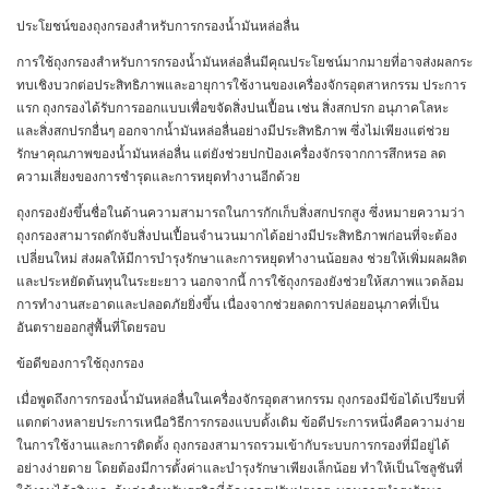
ประโยชน์ของถุงกรองสำหรับการกรองน้ำมันหล่อลื่น
การใช้ถุงกรองสำหรับการกรองน้ำมันหล่อลื่นมีคุณประโยชน์มากมายที่อาจส่งผลกระ
ทบเชิงบวกต่อประสิทธิภาพและอายุการใช้งานของเครื่องจักรอุตสาหกรรม ประการ
แรก ถุงกรองได้รับการออกแบบเพื่อขจัดสิ่งปนเปื้อน เช่น สิ่งสกปรก อนุภาคโลหะ
และสิ่งสกปรกอื่นๆ ออกจากน้ำมันหล่อลื่นอย่างมีประสิทธิภาพ ซึ่งไม่เพียงแต่ช่วย
รักษาคุณภาพของน้ำมันหล่อลื่น แต่ยังช่วยปกป้องเครื่องจักรจากการสึกหรอ ลด
ความเสี่ยงของการชำรุดและการหยุดทำงานอีกด้วย
ถุงกรองยังขึ้นชื่อในด้านความสามารถในการกักเก็บสิ่งสกปรกสูง ซึ่งหมายความว่า
ถุงกรองสามารถดักจับสิ่งปนเปื้อนจำนวนมากได้อย่างมีประสิทธิภาพก่อนที่จะต้อง
เปลี่ยนใหม่ ส่งผลให้มีการบำรุงรักษาและการหยุดทำงานน้อยลง ช่วยให้เพิ่มผลผลิต
และประหยัดต้นทุนในระยะยาว นอกจากนี้ การใช้ถุงกรองยังช่วยให้สภาพแวดล้อม
การทำงานสะอาดและปลอดภัยยิ่งขึ้น เนื่องจากช่วยลดการปล่อยอนุภาคที่เป็น
อันตรายออกสู่พื้นที่โดยรอบ
ข้อดีของการใช้ถุงกรอง
เมื่อพูดถึงการกรองน้ำมันหล่อลื่นในเครื่องจักรอุตสาหกรรม ถุงกรองมีข้อได้เปรียบที่
แตกต่างหลายประการเหนือวิธีการกรองแบบดั้งเดิม ข้อดีประการหนึ่งคือความง่าย
ในการใช้งานและการติดตั้ง ถุงกรองสามารถรวมเข้ากับระบบการกรองที่มีอยู่ได้
อย่างง่ายดาย โดยต้องมีการตั้งค่าและบำรุงรักษาเพียงเล็กน้อย ทำให้เป็นโซลูชันที่