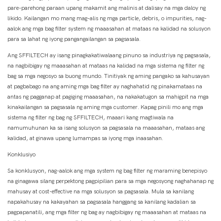
pare-parehong paraan upang makamit ang malinis at dalisay na mga daloy ng
likido. Kailangan mo mang mag-alis ng mga particle, debris, o impurities, nag-
aalok ang mga bag filter system ng maaasahan at mataas na kalidad na solusyon
para sa lahat ng iyong pangangailangan sa pagsasala.
Ang SFFILTECH ay isang pinagkakatiwalaang pinuno sa industriya ng pagsasala,
na nagbibigay ng maaasahan at mataas na kalidad na mga sistema ng filter ng
bag sa mga negosyo sa buong mundo. Tinitiyak ng aming pangako sa kahusayan
at pagbabago na ang aming mga bag filter ay naghahatid ng pinakamataas na
antas ng pagganap at pagiging maaasahan, na nakakatugon sa mahigpit na mga
kinakailangan sa pagsasala ng aming mga customer. Kapag pinili mo ang mga
sistema ng filter ng bag ng SFFILTECH, maaari kang magtiwala na
namumuhunan ka sa isang solusyon sa pagsasala na maaasahan, mataas ang
kalidad, at ginawa upang lumampas sa iyong mga inaasahan.
Konklusiyo
Sa konklusyon, nag-aalok ang mga system ng bag filter ng maraming benepisyo
na ginagawa silang perpektong pagpipilian para sa mga negosyong naghahanap ng
mahusay at cost-effective na mga solusyon sa pagsasala. Mula sa kanilang
napakahusay na kakayahan sa pagsasala hanggang sa kanilang kadalian sa
pagpapanatili, ang mga filter ng bag ay nagbibigay ng maaasahan at mataas na