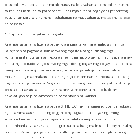
pagsasala. Mula sa kanilang napakahusay na kakayahan sa pagsasala hanggang
sa kanilang kadalian sa pagpapanatili, ang mga filter ng bag ay ang perpektong
pagpipilian para sa sinumang naghahanap ng maaasahan at mataas na kalidad
na pagsasala.
1. Superior na Kakayahan sa Pagsala
Ang mga sistema ng filter ng bag ay kilala para sa kanilang mahusay na mga
kakayahan sa pagsasala. Idinisenyo ang mga ito upang alisin ang mga
kontaminant mula sa mga likidong stream, na nagbibigay ng malinis at malinaw
na huling produkto. Ang disenyo ng mga filter ng bag ay nagbibigay-daan para sa
isang mas malaking lugar sa ibabaw, na nangangahulugang maaari silang
makakuha ng mas mataas na dami ng mga contaminant kumpara sa iba pang
mga sistema ng pagsasala. Nagreresulta ito sa isang mas mahusay at epektibong
proseso ng pagsasala, na tinitiyak na ang iyong panghuling produkto ay
nakakatugon sa pinakamataas na pamantayan ng kalidad.
Ang mga sistema ng filter ng bag ng SFFILTECH ay inengineered upang magbigay
ng pinakamataas na antas ng pagganap ng pagsasala. Tinitiyak ng aming
advanced na teknolohiya sa pagsasala na kahit na ang pinakamaliit na
contaminants ay nakukuha, na nagreresulta sa isang malinis at dalisay na huling
produkto. Sa aming mga sistema ng filter ng bag, maaari kang magkaroon ng