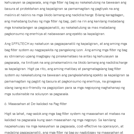
kahusayan sa pagsasala, ang mga filter ng bag ay nakakatulong na bawasan ang
basura at protektahan ang kapaligiran sa pamamagitan ng pagtiyak na ang
malinis at nalinis na mga likido lamang ang nadidischarge. Bilang karagdagan,
ang mahabang buhay ng mga filter ng bag, pati na rin ang kanilang mababang
mga kinakailangan sa pagpapanatili, ay nakakatulong sa mas mababang
pagkonsumo ng enerhiya at nabawasan ang epekto sa kapaligiran.
Ang SFFILTECH ay nakatuon sa pagpapanatili ng kapaligiran, at ang aming mga
bag filter system ay nagpapakita ng pangakong iyon. Ang aming mga filter ng bag
ay idinisenyo upang magbigay ng pinakamataas na antas ng kahusayan sa
pagsasala, na tinitiyak na ang pinakamalinis na likido lamang ang nadidischarge
sa kapaligiran. Higit pa rito, ang aming matibay at pangmatagalang bag filter
system ay nakakatulong na bawasan ang pangkalahatang epekto sa kapaligiran sa
pamamagitan ng pagliit ng basura at pagkonsumo ng enerhiya, na ginagawa
silang isang eco-friendly na pagpipilian para sa mga negosyong naghahanap ng
mga sustainable na solusyon sa pagsasala.
6. Maaasahan at De-kalidad na Pag-filter
Higit sa lahat, nag-aalok ang mga bag filter system ng maaasahan at mataas na
kalidad na pagsasala kung saan maaasahan ng mga negosyo. Sa kanilang
napakahusay na mga kakayahan sa pagsasala, cost-effective na operasyon, at
madaling pagpapanatili, ang mga filter ng bag ay nagbibigay ng maaasahan at