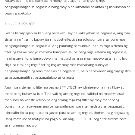
kapayapaan ng isip dahil alam mong natutugunan ang iyong mga
pangangailangan sa pagsasala nang may pinakamataas na antas ng kahusayan at
pagiging epektibo.
2. Sulit na Solusyon
Bilang karagdagan sa kanilang napakahusay na kakayahan sa pagsasala, ang mga
sistema ng filter ng bag ay isa ring cost-effective na solusyon para sa iyong mga
pangangailangan sa pagsasala. Ang paunang pamumuhunan sa mga sistema ng
filter ng bag ay medyo mababa kumpara sa iba pang mga sistema ng pagsasala,
na ginagawa itong isang opsyon na matipid para sa mga negosyo sa lahat ng laki.
Higit pa rito, ang mga filter ng bag ay may mas mahabang buhay at
nangangailangan ng mas madalas na pagpapalit, na binabawasan ang mga gastos
sa pagpapanatili at pagpapatakbo sa katagalan.
Ang mga sistema ng filter ng bag ng SFFILTECH ay idinisenyo na may tibay at
mahabang buhay sa isip. Tinitiyak ng aming mga de-kalidad na materyales at
mahusay na konstruksyon na ang aming mga bag filter ay may mahabang
buhay, na binabawasan ang pangangailangan para sa madalas na pagpapalit.
Isinasalin ito sa pagtitipid sa gastos para sa aming mga customer, na ginagawang
isang matalino at matipid na pagpipilian ang SFFILTECH bag filter system para
sa anumang negosyo.