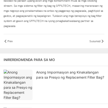
kalidad na paraan upang alisin ang mga kontaminant mula sa mga likidong
stream. Sa mga sistema ng filter ng bag ng SFFILTECH, maaaring maranasan ng
mga negosyo ang pinakamataas na antas ng pagganap ng pagsasala, pagtitipid sa
gastos, at pagpapanatili ng kapaligiran. Tuklasin ang mga benepisyo ng bag filter
system at gawin ang SFFILTECH na iyong pinagkakatiwalaang partner sa
pagsasala.
Prev
Susunod
INIREREKOMENDA PARA SA MO
Anong Impormasyon ang Kinakailangan
para sa Presyo ng Replacement Filter Bag?