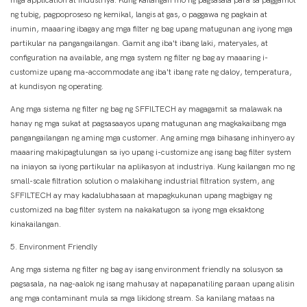
mga application at industriya. Kung kailangan mo ng pagsasala para sa paggamot
ng tubig, pagpoproseso ng kemikal, langis at gas, o paggawa ng pagkain at
inumin, maaaring ibagay ang mga filter ng bag upang matugunan ang iyong mga
partikular na pangangailangan. Gamit ang iba't ibang laki, materyales, at
configuration na available, ang mga system ng filter ng bag ay maaaring i-
customize upang ma-accommodate ang iba't ibang rate ng daloy, temperatura,
at kundisyon ng operating.
Ang mga sistema ng filter ng bag ng SFFILTECH ay magagamit sa malawak na
hanay ng mga sukat at pagsasaayos upang matugunan ang magkakaibang mga
pangangailangan ng aming mga customer. Ang aming mga bihasang inhinyero ay
maaaring makipagtulungan sa iyo upang i-customize ang isang bag filter system
na iniayon sa iyong partikular na aplikasyon at industriya. Kung kailangan mo ng
small-scale filtration solution o malakihang industrial filtration system, ang
SFFILTECH ay may kadalubhasaan at mapagkukunan upang magbigay ng
customized na bag filter system na nakakatugon sa iyong mga eksaktong
kinakailangan.
5. Environment Friendly
Ang mga sistema ng filter ng bag ay isang environment friendly na solusyon sa
pagsasala, na nag-aalok ng isang mahusay at napapanatiling paraan upang alisin
ang mga contaminant mula sa mga likidong stream. Sa kanilang mataas na