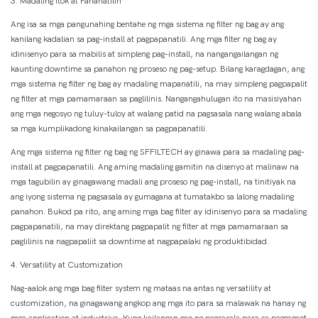
3. Madaling Itok at Pananatilin
Ang isa sa mga pangunahing bentahe ng mga sistema ng filter ng bag ay ang
kanilang kadalian sa pag-install at pagpapanatili. Ang mga filter ng bag ay
idinisenyo para sa mabilis at simpleng pag-install, na nangangailangan ng
kaunting downtime sa panahon ng proseso ng pag-setup. Bilang karagdagan, ang
mga sistema ng filter ng bag ay madaling mapanatili, na may simpleng pagpapalit
ng filter at mga pamamaraan sa paglilinis. Nangangahulugan ito na masisiyahan
ang mga negosyo ng tuluy-tuloy at walang patid na pagsasala nang walang abala
sa mga kumplikadong kinakailangan sa pagpapanatili.
Ang mga sistema ng filter ng bag ng SFFILTECH ay ginawa para sa madaling pag-
install at pagpapanatili. Ang aming madaling gamitin na disenyo at malinaw na
mga tagubilin ay ginagawang madali ang proseso ng pag-install, na tinitiyak na
ang iyong sistema ng pagsasala ay gumagana at tumatakbo sa lalong madaling
panahon. Bukod pa rito, ang aming mga bag filter ay idinisenyo para sa madaling
pagpapanatili, na may direktang pagpapalit ng filter at mga pamamaraan sa
paglilinis na nagpapaliit sa downtime at nagpapalaki ng produktibidad.
4. Versatility at Customization
Nag-aalok ang mga bag filter system ng mataas na antas ng versatility at
customization, na ginagawang angkop ang mga ito para sa malawak na hanay ng