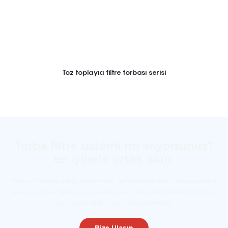
Toz toplayıcı filtre torbası serisi
Torba filtre sistemi mi arıyorsunuz?
en iyilerle ortak olun.
Filtrasyon teknolojisi testi, kalite kontrol, hammadde tedariki, profesyonel satış,
nakliye ve finans işlemlerini yürütecek mükemmel ve profesyonel bir ekibimiz
var. Bizimle iletişime geçmekten çekinmeyin!