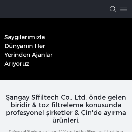
Saygılarımızla
Dünyanın Her
Yerinden Ajanlar
Arıyoruz
Şangay Sffiltech Co., Ltd. önde gelen
biridir & toz filtreleme konusunda
profesyonel şirketler & Çin'de ayırma
ürünleri.
Profesyonel filtreleme çözümleri 2006'dan beri toz filtresi, sıvı filtresi, hava