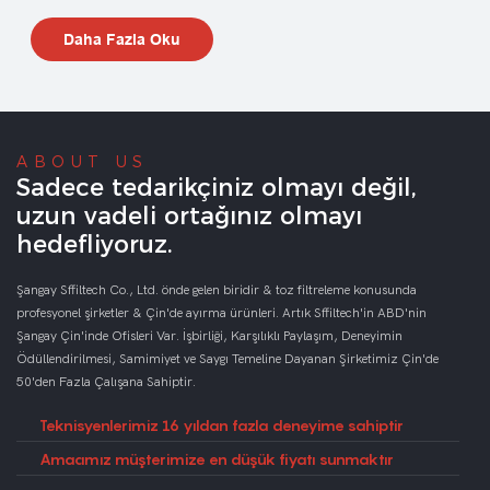
Daha Fazla Oku
ABOUT US
Sadece tedarikçiniz olmayı değil,
uzun vadeli ortağınız olmayı
hedefliyoruz.
Şangay Sffiltech Co., Ltd. önde gelen biridir & toz filtreleme konusunda
profesyonel şirketler & Çin'de ayırma ürünleri. Artık Sffiltech'in ABD'nin
Şangay Çin'inde Ofisleri Var. İşbirliği, Karşılıklı Paylaşım, Deneyimin
Ödüllendirilmesi, Samimiyet ve Saygı Temeline Dayanan Şirketimiz Çin'de
50'den Fazla Çalışana Sahiptir.
Teknisyenlerimiz 16 yıldan fazla deneyime sahiptir
Amacımız müşterimize en düşük fiyatı sunmaktır