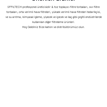
SFFILTECH profesyonel üreticisidir & toz toplayıcı filtre torbaları, sıvı filtre
torbaları, orta verimli hava filtreleri, yüksek verimli hava filtreleri tedarikçisi,
ve su arıtma, kimyasal işleme, yiyecek ve içecek ve ilaç gibi çeşitli endüstrilerde
kullanılan diğer filtreleme ürünleri.
Hoş Geldiniz Bize katılın ve distribütörümüz olun.