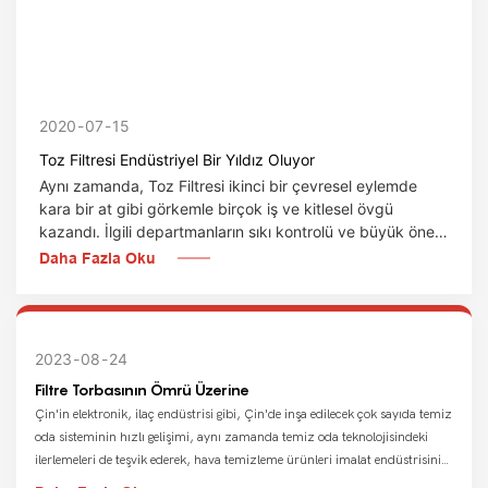
2020
07
15
Toz Filtresi Endüstriyel Bir Yıldız Oluyor
Aynı zamanda, Toz Filtresi ikinci bir çevresel eylemde
kara bir at gibi görkemle birçok iş ve kitlesel övgü
kazandı. İlgili departmanların sıkı kontrolü ve büyük önem
taşıyan alanda yerel çevre koruması ile birleştiğinde, Toz
Daha Fazla Oku
Filtresinin endüstriyel çevre yıldızı haline gelmesi
kaçınılmaz bir sonuçtur.
2023
08
24
Filtre Torbasının Ömrü Üzerine
Çin'in elektronik, ilaç endüstrisi gibi, Çin'de inşa edilecek çok sayıda temiz
oda sisteminin hızlı gelişimi, aynı zamanda temiz oda teknolojisindeki
ilerlemeleri de teşvik ederek, hava temizleme ürünleri imalat endüstrisinin
hızlı bir şekilde gelişmesine yol açtı. Hava Filtresi Torbası kullanan