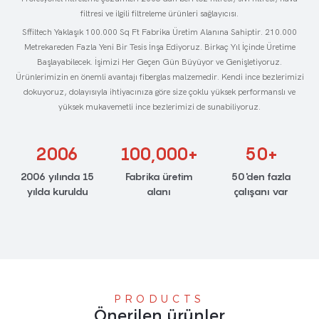
filtresi ve ilgili filtreleme ürünleri sağlayıcısı.
Sffiltech Yaklaşık 100.000 Sq Ft Fabrika Üretim Alanına Sahiptir. 210.000
Metrekareden Fazla Yeni Bir Tesis İnşa Ediyoruz. Birkaç Yıl İçinde Üretime
Başlayabilecek. İşimizi Her Geçen Gün Büyüyor ve Genişletiyoruz.
Ürünlerimizin en önemli avantajı fiberglas malzemedir. Kendi ince bezlerimizi
dokuyoruz, dolayısıyla ihtiyacınıza göre size çoklu yüksek performanslı ve
yüksek mukavemetli ince bezlerimizi de sunabiliyoruz.
2006
100,000+
50+
2006 yılında 15
Fabrika üretim
50'den fazla
yılda kuruldu
alanı
çalışanı var
PRODUCTS
Önerilen ürünler