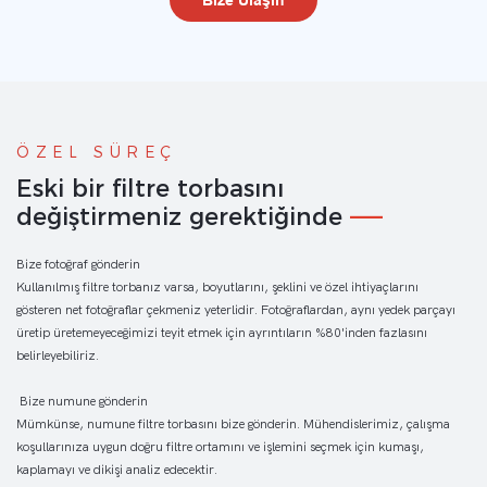
Bize Ulaşın
ÖZEL SÜREÇ
Eski bir filtre torbasını
değiştirmeniz gerektiğinde
——
Bize fotoğraf gönderin
Kullanılmış filtre torbanız varsa, boyutlarını, şeklini ve özel ihtiyaçlarını
gösteren net fotoğraflar çekmeniz yeterlidir. Fotoğraflardan, aynı yedek parçayı
üretip üretemeyeceğimizi teyit etmek için ayrıntıların %80'inden fazlasını
belirleyebiliriz.
Bize numune gönderin
Mümkünse, numune filtre torbasını bize gönderin. Mühendislerimiz, çalışma
koşullarınıza uygun doğru filtre ortamını ve işlemini seçmek için kumaşı,
kaplamayı ve dikişi analiz edecektir.