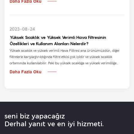
Daha Fazla Oku
müşterilerin en çok merak ettiği konu fiyatının yanı sıra problemin
ömrüdür. Filtre Torbasının kalitesini bir kenara bırakırsak bu, ortamın ve
ön Filtre Torbalarının kullanımına bağlıdır.
2023
08
24
Yüksek Sıcaklık ve Yüksek Verimli Hava Filtresinin
Özellikleri ve Kullanım Alanları Nelerdir?
Yüksek sıcaklık ve yüksek verimli Hava Filtresi ana ürünümüzdür, diğer
filtrelerle karşılaştırıldığında filtre etkisi çok iyidir ve yüksek sıcaklık
ortamında kullanılabilir. Peki bu yüksek sıcaklığa ve yüksek verimliliğe
sahip Hava Filtresinin özellikleri nelerdir, onarımı için nerede
Daha Fazla Oku
kullanılabilir?
seni biz yapacağız
Derhal yanıt ve en iyi hizmeti.