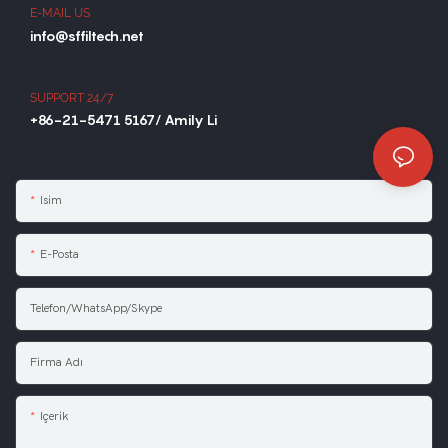
E-MAIL US
info@sffiltech.net
SUPPORT 24/7
+86-21-5471 5167/ Amily Li
Isim
E-Posta
Telefon/WhatsApp/Skype
Firma Adı
Içerik