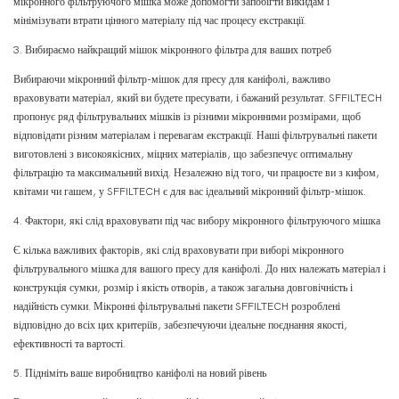
мікронного фільтруючого мішка може допомогти запобігти викидам і
мінімізувати втрати цінного матеріалу під час процесу екстракції.
3. Вибираємо найкращий мішок мікронного фільтра для ваших потреб
Вибираючи мікронний фільтр-мішок для пресу для каніфолі, важливо
враховувати матеріал, який ви будете пресувати, і бажаний результат. SFFILTECH
пропонує ряд фільтрувальних мішків із різними мікронними розмірами, щоб
відповідати різним матеріалам і перевагам екстракції. Наші фільтрувальні пакети
виготовлені з високоякісних, міцних матеріалів, що забезпечує оптимальну
фільтрацію та максимальний вихід. Незалежно від того, чи працюєте ви з кифом,
квітами чи гашем, у SFFILTECH є для вас ідеальний мікронний фільтр-мішок.
4. Фактори, які слід враховувати під час вибору мікронного фільтруючого мішка
Є кілька важливих факторів, які слід враховувати при виборі мікронного
фільтрувального мішка для вашого пресу для каніфолі. До них належать матеріал і
конструкція сумки, розмір і якість отворів, а також загальна довговічність і
надійність сумки. Мікронні фільтрувальні пакети SFFILTECH розроблені
відповідно до всіх цих критеріїв, забезпечуючи ідеальне поєднання якості,
ефективності та вартості.
5. Підніміть ваше виробництво каніфолі на новий рівень