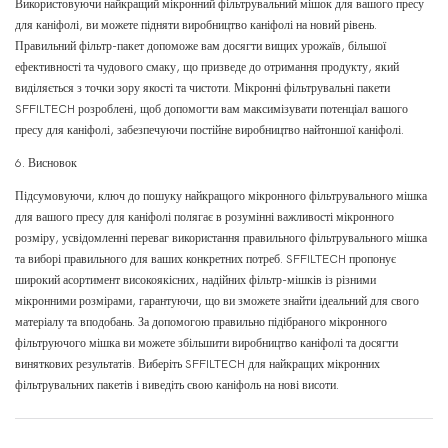
Використовуючи найкращий мікронний фільтрувальний мішок для вашого пресу
для каніфолі, ви можете підняти виробництво каніфолі на новий рівень.
Правильний фільтр-пакет допоможе вам досягти вищих урожаїв, більшої
ефективності та чудового смаку, що призведе до отримання продукту, який
виділяється з точки зору якості та чистоти. Мікронні фільтрувальні пакети
SFFILTECH розроблені, щоб допомогти вам максимізувати потенціал вашого
пресу для каніфолі, забезпечуючи постійне виробництво найтоншої каніфолі.
6. Висновок
Підсумовуючи, ключ до пошуку найкращого мікронного фільтрувального мішка
для вашого пресу для каніфолі полягає в розумінні важливості мікронного
розміру, усвідомленні переваг використання правильного фільтрувального мішка
та виборі правильного для ваших конкретних потреб. SFFILTECH пропонує
широкий асортимент високоякісних, надійних фільтр-мішків із різними
мікронними розмірами, гарантуючи, що ви зможете знайти ідеальний для свого
матеріалу та вподобань. За допомогою правильно підібраного мікронного
фільтруючого мішка ви можете збільшити виробництво каніфолі та досягти
виняткових результатів. Виберіть SFFILTECH для найкращих мікронних
фільтрувальних пакетів і виведіть свою каніфоль на нові висоти.