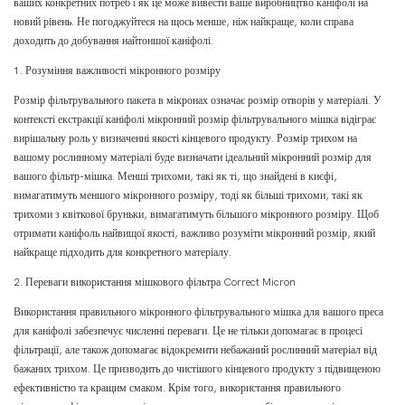
ваших конкретних потреб і як це може вивести ваше виробництво каніфолі на
новий рівень. Не погоджуйтеся на щось менше, ніж найкраще, коли справа
доходить до добування найтоншої каніфолі.
1. Розуміння важливості мікронного розміру
Розмір фільтрувального пакета в мікронах означає розмір отворів у матеріалі. У
контексті екстракції каніфолі мікронний розмір фільтрувального мішка відіграє
вирішальну роль у визначенні якості кінцевого продукту. Розмір трихом на
вашому рослинному матеріалі буде визначати ідеальний мікронний розмір для
вашого фільтр-мішка. Менші трихоми, такі як ті, що знайдені в києфі,
вимагатимуть меншого мікронного розміру, тоді як більші трихоми, такі як
трихоми з квіткової бруньки, вимагатимуть більшого мікронного розміру. Щоб
отримати каніфоль найвищої якості, важливо розуміти мікронний розмір, який
найкраще підходить для конкретного матеріалу.
2. Переваги використання мішкового фільтра Correct Micron
Використання правильного мікронного фільтрувального мішка для вашого преса
для каніфолі забезпечує численні переваги. Це не тільки допомагає в процесі
фільтрації, але також допомагає відокремити небажаний рослинний матеріал від
бажаних трихом. Це призводить до чистішого кінцевого продукту з підвищеною
ефективністю та кращим смаком. Крім того, використання правильного