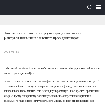
Найкращий посібник із пошуку найкращих мікронних 
фільтрувальних мішків для вашого пресу для каніфолі
2024-06-13
Найкращий посібник із пошуку найкращих мікронних фільтрувальних мішків для
вашого пресу для каніфолі
Бажаєте підвищити якість вашої каніфолі за допомогою фільтр-мішка для преса?
Повний посібник із пошуку найкращих мікронних фільтрувальних мішків для
каніфольного преса містить усю необхідну інформацію, щоб зробити правильний
вибір. У цьому вичерпному посібнику ми вивчимо переваги використання
правильного мікронного фільтрувального мішка, як вибрати найкращий для