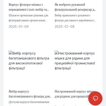
Корпус фільтра-мішка з
Як вибрати рукавний
нержавіючої сталі: вибір та
фільтрувальний резервуар для
контрольний список запиту
промислової фільтрації
Шукаєте преміальне рішення для
Вибір правильного рукавного
цінових пропозицій
фільтрації ваших промислових
фільтра для вашого виробничого
потреб? Наші корпуси фільтрів
процесу є критичним рішенням,
2025
01
09
2025
01
08
преміум-класу з нержавіючої сталі
яке може суттєво вплинути на
розроблені для надійності та
ефективність вашого виробництва.
високої продуктивності,
Незалежно від того, чи маєте ви
забезпечуючи чисту, високоякісну
справу з рідинами, газами чи
фільтрацію рідини для різних
обома речовинами, правильна
промислових застосувань.
система фільтрації може допомогти
Розроблені з урахуванням
вам досягти стандартів якості,
ефективності та довговічності, ці
скоротити час простою та
корпуси фільтрів є найкращим
підвищити загальну
вибором для професіоналів у
продуктивність.
різних галузях, таких як очищення
води, хімічна переробка та
виробництво харчових продуктів.
Вибір корпусу
Настроюваний корпус мішка
багатомішкового фільтра для
для рідини для прецизійної
високопотокової фільтрації
промислової фільтрації
Доступні корпуси багатомішкових