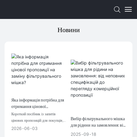
Новини
Яка інформація потрібна для
отримання цінової
пропозиції на заміну
Короткий посібник із запитів
Вибір фільтрувального мішка
фільтрувального мішка?
цінових пропозицій для покупців,
для рідини на замовлення: від
які готують запити на заміну
2026
06
03
неповних специфікацій до
фільтрувальних мішків.
2025
09
18