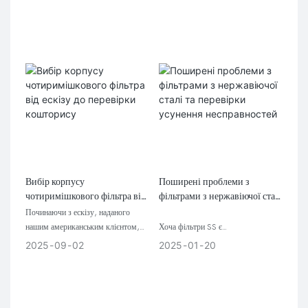
перегляду комерційної
Дізнайтеся, які розміри,
пропозиції
фотографії, умови роботи та
кількість будуть корисними перед
тим, як зробити пропозицію.
Вибір корпусу
Поширені проблеми з
чотиримішкового фільтра від
фільтрами з нержавіючої сталі
ескізу до перевірки
та перевірки усунення
Починаючи з ескізу, наданого
кошторису
несправностей
нашим американським клієнтом,
Хоча фільтри SS є
ми розробили рішення для
високоефективними пристроями
2025
09
02
2025
01
20
фільтрації спеціально для його
для очищення води, вони можуть
виробничої лінії кетчупу. Спочатку
виходити з ладу під час тривалого
клієнт мав намір придбати лише
використання. Ці несправності
однопакетний фільтр. Однак, після
можуть вплинути на