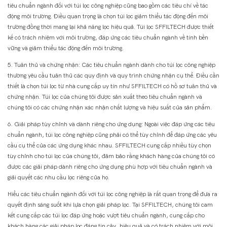
tiêu chuẩn ngành đối với túi lọc công nghiệp cũng bao gồm các tiêu chí về tác
động môi trường. Điều quan trọng là chọn túi lọc giảm thiểu tác động đến môi
trường đồng thời mang lại khả năng lọc hiệu quả. Túi lọc SFFILTECH được thiết
kế có trách nhiệm với môi trường, đáp ứng các tiêu chuẩn ngành về tính bền
vững và giảm thiểu tác động đến môi trường.
5. Tuân thủ và chứng nhận: Các tiêu chuẩn ngành dành cho túi lọc công nghiệp
thường yêu cầu tuân thủ các quy định và quy trình chứng nhận cụ thể. Điều cần
thiết là chọn túi lọc từ nhà cung cấp uy tín như SFFILTECH có hồ sơ tuân thủ và
chứng nhận. Túi lọc của chúng tôi được sản xuất theo tiêu chuẩn ngành và
chúng tôi có các chứng nhận xác nhận chất lượng và hiệu suất của sản phẩm.
6. Giải pháp tùy chỉnh và dành riêng cho ứng dụng: Ngoài việc đáp ứng các tiêu
chuẩn ngành, túi lọc công nghiệp cũng phải có thể tùy chỉnh để đáp ứng các yêu
cầu cụ thể của các ứng dụng khác nhau. SFFILTECH cung cấp nhiều tùy chọn
tùy chỉnh cho túi lọc của chúng tôi, đảm bảo rằng khách hàng của chúng tôi có
được các giải pháp dành riêng cho ứng dụng phù hợp với tiêu chuẩn ngành và
giải quyết các nhu cầu lọc riêng của họ.
Hiểu các tiêu chuẩn ngành đối với túi lọc công nghiệp là rất quan trọng để đưa ra
quyết định sáng suốt khi lựa chọn giải pháp lọc. Tại SFFILTECH, chúng tôi cam
kết cung cấp các túi lọc đáp ứng hoặc vượt tiêu chuẩn ngành, cung cấp cho
khách hàng các giải pháp lọc đáng tin cậy, hiệu quả và có trách nhiệm với môi