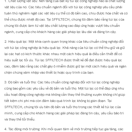
1. Chất lượng vật liệu: Nền tảng của bất kỳ túi lọc công nghiệp nào là chất lượng
vật liệu của nó. Các tiêu chuẩn ngành đối với túi lọc công nghiệp yêu cầu phải
tuân thủ nghiêm ngặt các vật liệu cụ thể có độ bền cao, chịu được hóa chất và có
thể chịu được nhiệt độ cao. Tại SFFILTECH, chúng tôi đảm bảo rằng túi lọc của
chúng tôi được làm từ vật liệu chất lượng cao đáp ứng hoặc vượt tiêu chuẩn
ngành, cung cấp cho khách hàng các giải pháp lọc lâu dài và đáng tin cậy.
2. Hiệu quả lọc: Một khía cạnh quan trọng khác của tiêu chuẩn công nghiệp đối
với túi lọc công nghiệp là hiệu quả lọc. Khả năng của túi lọc có thể thu giữ và giữ
lại các hạt có kích thước khác nhau một cách hiệu quả là điều cần thiết để có
hiệu suất lọc tối ưu. Túi lọc SFFILTECH được thiết kế để đạt được hiệu quả lọc
cao, đảm bảo rằng các chất gây ô nhiễm được giữ lại một cách hiệu quả và ngăn
chặn chúng xâm nhập vào thiết bị hoặc quy trình của bạn.
3. Độ bền và tuổi thọ: Các tiêu chuẩn công nghiệp đối với túi lọc công nghiệp
cũng bao gồm các yêu cầu về độ bền và tuổi thọ. Một túi lọc có thể đáp ứng nhu
cầu hoạt động công nghiệp mà không cần thay thế thường xuyên không chỉ giúp
tiết kiệm chi phí mà còn đảm bảo quá trình lọc không bị gián đoạn. Tại
SFFILTECH, chúng tôi ưu tiên độ bền và tuổi thọ trong các thiết kế túi lọc của
mình, cung cấp cho khách hàng các giải pháp lọc đáng tin cậy, yêu cầu bảo trì
và thay thế tối thiểu.
4. Tác động môi trường: Khi mối quan tâm về môi trường tiếp tục gia tăng, các