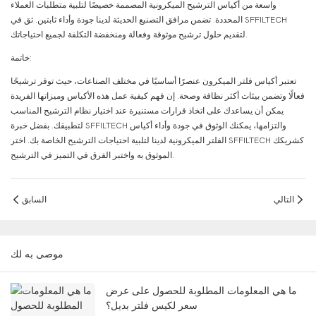
واسعة من أكياس الترشيح الميكرونية المصممة خصيصًا لتلبية متطلبات العملاء
المحددة. تضمن مرافق التصنيع الحديثة لدينا جودة وأداء ثابتين. ثق في SFFILTECH
لتقديم حلول ترشيح موثوقة وفعالة ومنخفضة التكلفة لجميع احتياجاتك.
خاتمة:
تعتبر أكياس فلتر الميكرون عنصرًا أساسيًا في مختلف الصناعات، حيث توفر ترشيحًا
فعالًا وتضمن بيئات أكثر نظافة وصحة. إن فهم كيفية عمل هذه الأكياس وميزاتها الفريدة
يمكن أن يساعدك على اتخاذ قرارات مستنيرة عند اختيار نظام الترشيح المناسب
لتطبيقك. بفضل خبرة SFFILTECH والتزامها، يمكنك الوثوق في جودة وأداء أكياس
الفلتر الميكرونية لدينا لتلبية احتياجات الترشيح الخاصة بك. اختر SFFILTECH كشريكك
الموثوق به واختبر الفرق في التميز في الترشيح.
التالي
السابق
موصى به لك
ما هي المعلومات المطلوبة للحصول على عرض
سعر لكيس فلتر بديل؟