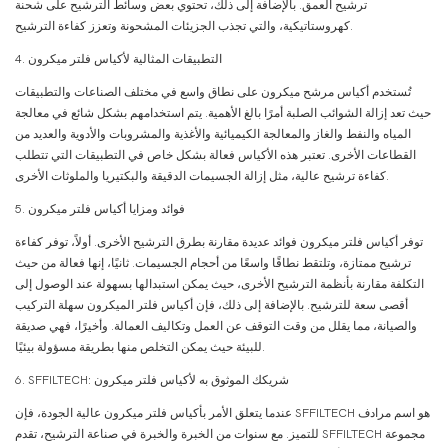
ترشيح العمق. بالإضافة إلى ذلك، تحتوي بعض وسائط الترشيح على شحنة
كهروستاتيكية، والتي تجذب الجزيئات المشحونة وتعزز كفاءة الترشيح.
4. التطبيقات المثالية لأكياس فلتر ميكرون
تُستخدم أكياس مرشح ميكرون على نطاق واسع في مختلف الصناعات والتطبيقات
حيث تعد إزالة الشوائب الصلبة أمرًا بالغ الأهمية. يتم استخدامهم بشكل شائع في معالجة
المياه والنفط والغاز والمعالجة الكيميائية والأغذية والمشروبات والأدوية والعديد من
القطاعات الأخرى. تعتبر هذه الأكياس فعالة بشكل خاص في التطبيقات التي تتطلب
كفاءة ترشيح عالية، مثل إزالة الجسيمات الدقيقة والبكتيريا والملوثات الأخرى.
5. فوائد ومزايا أكياس فلتر ميكرون
توفر أكياس فلتر ميكرون فوائد عديدة مقارنة بطرق الترشيح الأخرى. أولاً، توفر كفاءة
ترشيح ممتازة، وتلتقط نطاقًا واسعًا من أحجام الجسيمات. ثانيًا، إنها فعالة من حيث
التكلفة مقارنة بأنظمة الترشيح الأخرى، حيث يمكن استبدالها بسهولة عند الوصول إلى
أقصى سعة للترشيح. بالإضافة إلى ذلك، فإن أكياس فلتر الميكرون سهلة التركيب
والصيانة، مما يقلل من وقت التوقف عن العمل وتكاليف العمالة. وأخيرًا، فهي صديقة
للبيئة حيث يمكن التخلص منها بطريقة مسؤولة بيئيًا.
6. SFFILTECH: شريكك الموثوق به لأكياس فلتر ميكرون
عندما يتعلق الأمر بأكياس فلتر ميكرون عالية الجودة، فإن SFFILTECH هو اسم مرادف
للتميز. مع سنوات من الخبرة والخبرة في صناعة الترشيح، تقدم SFFILTECH مجموعة