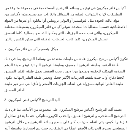
أكياس فلتر ميكرون هي نوع من وسائط الترشيح المستخدمة في مجموعة متنوعة من
التطبيقات لإزالة الشوائب الصلبة من السوائل والغازات. يتم تصنيع هذه الأكياس من
مواد عالية الجودة مثل البوليستر أو البولي بروبيلين أو النايلون أو غيرها من المواد
الاصطناعية حسب المتطلبات المحددة. تتوفر أكياس فلتر الميكرون بتصنيفات مختلفة
للميكرون، والتي تحدد حجم الجزيئات التي يمكنها التقاطها بفعالية. كلما انخفض
تصنيف الميكرون، كلما كانت الجزيئات الدقيقة التي يمكن للكيس إزالتها.
2. هيكل وتصميم أكياس فلتر ميكرون
تتكون أكياس مرشح ميكرون عادة من طبقات متعددة من وسائط الترشيح، بما في ذلك
طبقة الدعم، وطبقة الترشيح المسبق، وطبقة الترشيح النهائية. توفر طبقة الدعم
السلامة الهيكلية للحقيبة وتمنعها من الانهيار تحت الضغط. تعمل طبقة الفلتر المسبق
كخط دفاع أول، حيث تلتقط الجزيئات الأكبر حجمًا وتحمي طبقة الفلتر النهائية. تكون
طبقة الفلتر النهائية مسؤولة عن التقاط الجزيئات الأصغر والأدق التي تمر عبر طبقة
الفلتر المسبق.
3. آلية الترشيح لأكياس فلتر الميكرون
تعتمد آلية الترشيح لأكياس مرشح الميكرون على مجموعة من الآليات، بما في ذلك
الترشيح السطحي، والترشيح العميق، والجذب الكهروستاتيكي. عندما يتدفق سائل أو
غاز عبر الكيس، يتم التقاط جزيئات أكبر على سطح وسائط الترشيح من خلال الترشيح
السطحي. تخترق الجزيئات الأصغر عمقًا في الطبقات، حيث يتم احتجازها بواسطة آلية