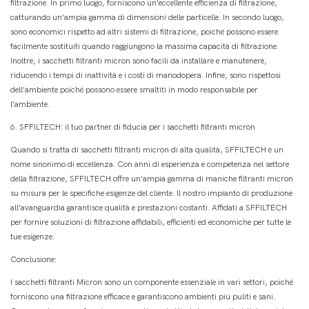
filtrazione. In primo luogo, forniscono un'eccellente efficienza di filtrazione,
catturando un'ampia gamma di dimensioni delle particelle. In secondo luogo,
sono economici rispetto ad altri sistemi di filtrazione, poiché possono essere
facilmente sostituiti quando raggiungono la massima capacità di filtrazione.
Inoltre, i sacchetti filtranti micron sono facili da installare e manutenere,
riducendo i tempi di inattività e i costi di manodopera. Infine, sono rispettosi
dell'ambiente poiché possono essere smaltiti in modo responsabile per
l'ambiente.
6. SFFILTECH: il tuo partner di fiducia per i sacchetti filtranti micron
Quando si tratta di sacchetti filtranti micron di alta qualità, SFFILTECH è un
nome sinonimo di eccellenza. Con anni di esperienza e competenza nel settore
della filtrazione, SFFILTECH offre un'ampia gamma di maniche filtranti micron
su misura per le specifiche esigenze del cliente. Il nostro impianto di produzione
all'avanguardia garantisce qualità e prestazioni costanti. Affidati a SFFILTECH
per fornire soluzioni di filtrazione affidabili, efficienti ed economiche per tutte le
tue esigenze.
Conclusione:
I sacchetti filtranti Micron sono un componente essenziale in vari settori, poiché
forniscono una filtrazione efficace e garantiscono ambienti più puliti e sani.