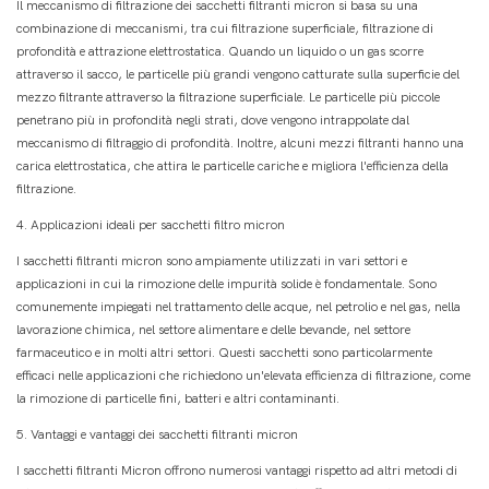
Il meccanismo di filtrazione dei sacchetti filtranti micron si basa su una
combinazione di meccanismi, tra cui filtrazione superficiale, filtrazione di
profondità e attrazione elettrostatica. Quando un liquido o un gas scorre
attraverso il sacco, le particelle più grandi vengono catturate sulla superficie del
mezzo filtrante attraverso la filtrazione superficiale. Le particelle più piccole
penetrano più in profondità negli strati, dove vengono intrappolate dal
meccanismo di filtraggio di profondità. Inoltre, alcuni mezzi filtranti hanno una
carica elettrostatica, che attira le particelle cariche e migliora l'efficienza della
filtrazione.
4. Applicazioni ideali per sacchetti filtro micron
I sacchetti filtranti micron sono ampiamente utilizzati in vari settori e
applicazioni in cui la rimozione delle impurità solide è fondamentale. Sono
comunemente impiegati nel trattamento delle acque, nel petrolio e nel gas, nella
lavorazione chimica, nel settore alimentare e delle bevande, nel settore
farmaceutico e in molti altri settori. Questi sacchetti sono particolarmente
efficaci nelle applicazioni che richiedono un'elevata efficienza di filtrazione, come
la rimozione di particelle fini, batteri e altri contaminanti.
5. Vantaggi e vantaggi dei sacchetti filtranti micron
I sacchetti filtranti Micron offrono numerosi vantaggi rispetto ad altri metodi di