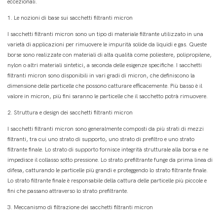
eccezionali.
1. Le nozioni di base sui sacchetti filtranti micron
I sacchetti filtranti micron sono un tipo di materiale filtrante utilizzato in una
varietà di applicazioni per rimuovere le impurità solide da liquidi e gas. Queste
borse sono realizzate con materiali di alta qualità come poliestere, polipropilene,
nylon o altri materiali sintetici, a seconda delle esigenze specifiche. I sacchetti
filtranti micron sono disponibili in vari gradi di micron, che definiscono la
dimensione delle particelle che possono catturare efficacemente. Più basso è il
valore in micron, più fini saranno le particelle che il sacchetto potrà rimuovere.
2. Struttura e design dei sacchetti filtranti micron
I sacchetti filtranti micron sono generalmente composti da più strati di mezzi
filtranti, tra cui uno strato di supporto, uno strato di prefiltro e uno strato
filtrante finale. Lo strato di supporto fornisce integrità strutturale alla borsa e ne
impedisce il collasso sotto pressione. Lo strato prefiltrante funge da prima linea di
difesa, catturando le particelle più grandi e proteggendo lo strato filtrante finale.
Lo strato filtrante finale è responsabile della cattura delle particelle più piccole e
fini che passano attraverso lo strato prefiltrante.
3. Meccanismo di filtrazione dei sacchetti filtranti micron