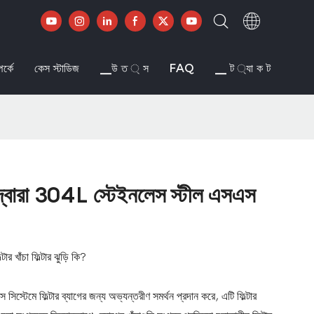
র্কে
কেস স্টাডিজ
▁উ ত ্ স
FAQ
▁ ট ্যা ক ট
না দ্বারা 304L স্টেইনলেস স্টীল এসএস
 খাঁচা ফিল্টার ঝুড়ি কি?
 সিস্টেমে ফিল্টার ব্যাগের জন্য অভ্যন্তরীণ সমর্থন প্রদান করে, এটি ফিল্টার