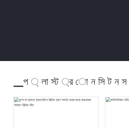
▁প ্ লা স্ট ্র ো ন সি ট ন স