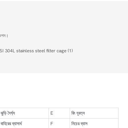
িভেশন।
ঝুড়ি দৈর্ঘ্য
E
রিং দূরত্ব
বাহিরের ব্যাসার্ধ
F
নিচের ব্যাস