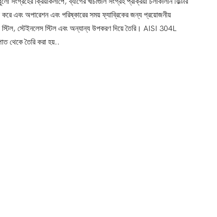
ো সংগ্রহের ক্রিয়াকলাপে, ব্যাগের খাঁচাগুলি সংগ্রহ প্রক্রিয়া চলাকালীন ফিল্টার
ন করে এবং অপারেশন এবং পরিষ্কারের সময় ফ্যাব্রিকের জন্য প্রয়োজনীয়
র্বন স্টিল, স্টেইনলেস স্টিল এবং অন্যান্য উপকরণ দিয়ে তৈরি। AISI 304L
্পাত থেকে তৈরি করা হয়..