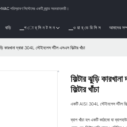
VAC পরিস্রাবণ সিস্টেমের একটি ব্র্যান্ড সরবরাহকারী।
বাড়ি
▁প ো র্ সি ন ট স ন
▁ও য়া র্ ডে রি সি স
আমাদের সম্প
ঝুড়ি কারখানা দ্বারা 304L স্টেইনলেস স্টীল এসএস ফিল্টার খাঁচা
ফিল্টার ঝুড়ি কারখা
ফিল্টার খাঁচা
একটি AISI 304L স্টেইনলেস স্টীল ফিল্টার
ব্যাগ খাঁচা হল একটি কাঠামো যা ব্যাগহাউস