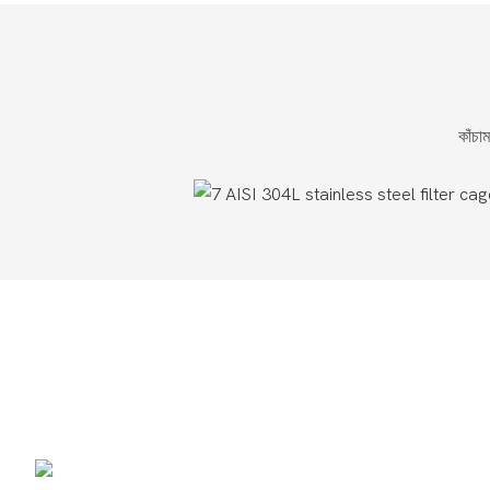
কাঁচা