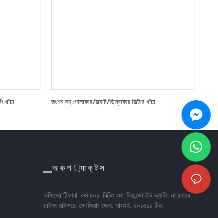
িং খাঁচা
জংশন সহ গোলাকার/ফ্ল্যাট/ডিম্বাকার ফিল্টার খাঁচা
▁অ ক প ্যা ক্ ট স
অফিসের ঠিকানা: রুম ৪০১, বিল্ডিং ৩৩, লিয়ান্ডো ইউ ভ্যালি, নং ৫৩৫৫
বেইসং হাইওয়ে, সোংজিয়াং জেলা, সাংহাই, ২০১৬১১ চীন