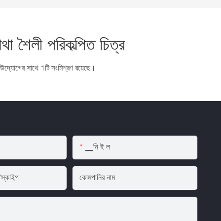
মাথা শৈলী পরিকল্পিত চিত্র
ি উদ্যোগের সাথে 1টি সংমিশ্রণ রয়েছে।
▁নি ই ল
/স্কাইপ
কোমপানির নাম