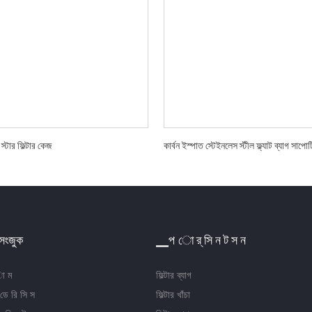
্টার ফিল্টার কেজ
কার্বন ইস্পাত স্টেইনলেস স্টীল ফ্ল্যাট ব্যাগ সাপোর্ট
সংজুক
▁প ো র্ সি ন ট স ন
ো ম
ফিল্টার ব্যাগ
 ডে রি সি স
ফিল্টার খাঁচা