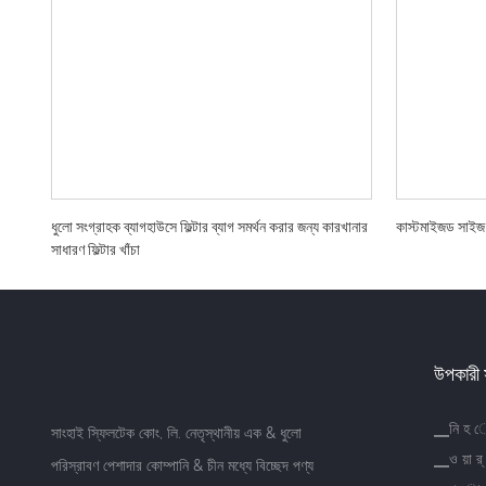
ধুলো সংগ্রাহক ব্যাগহাউসে ফিল্টার ব্যাগ সমর্থন করার জন্য কারখানার
কাস্টমাইজড সাইজ স
সাধারণ ফিল্টার খাঁচা
উপকারী 
▁নি হ 
সাংহাই স্ফিলটেক কোং, লি. নেতৃস্থানীয় এক & ধুলো
▁ও য়া র্
পরিস্রাবণ পেশাদার কোম্পানি & চীন মধ্যে বিচ্ছেদ পণ্য