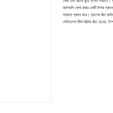
কেজ এবং ফিল্টার ঝুড়ি নামেও পরিচিত। ধুল
ব্যাগগুলি খোলা রাখার একটি উপায় প্রদা
সহায়তা প্রদান করে। ব্যাগের খাঁচা কা
স্টেইনলেস স্টীল ফিল্টার খাঁচা 304L ইস