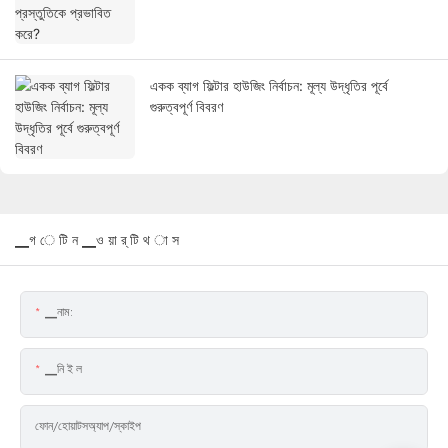
একক ব্যাগ ফিল্টার হাউজিং নির্বাচন: মূল্য উদ্ধৃতির পূর্বে
গুরুত্বপূর্ণ বিবরণ
▁গ ে টি ন ▁ও য়া র্ টি থ া স
▁নাম:
▁নি ই ল
ফোন/হোয়াটসঅ্যাপ/স্কাইপ