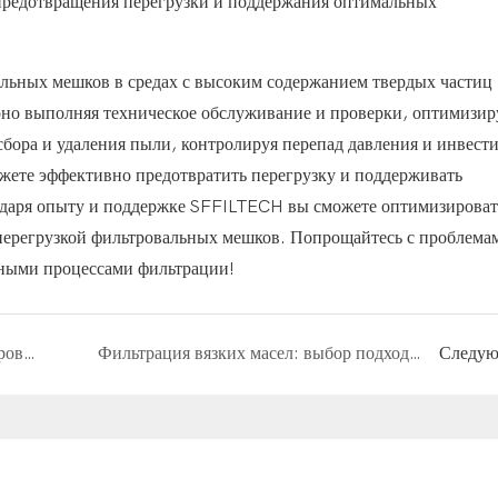
предотвращения перегрузки и поддержания оптимальных
альных мешков в средах с высоким содержанием твердых частиц
ярно выполняя техническое обслуживание и проверки, оптимизир
бора и удаления пыли, контролируя перепад давления и инвести
жете эффективно предотвратить перегрузку и поддерживать
одаря опыту и поддержке SFFILTECH вы сможете оптимизироват
с перегрузкой фильтровальных мешков. Попрощайтесь с проблема
жными процессами фильтрации!
Исследование влияния формы фильтровального рукава на эффективность фильтрации
Фильтрация вязких масел: выбор подходящих фильтровальных мешков для гидравлических систем
Следу