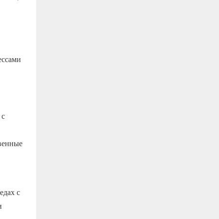
ессами
 с
венные
едах с
и