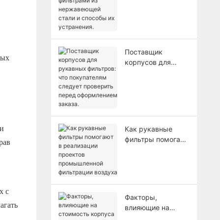
нержавеющей
стали и способы
их устранения.
Поставщик
ных
корпусов для
рукавных
фильтров: что
покупателям
следует проверить
перед
оформлением
 и
Как рукавные
заказа.
фильтры помогают
рав
в реализации
проектов
промышленной
фильтрации
воздуха
х с
Факторы,
агать
влияющие на
стоимость