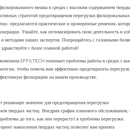
у фильтровального мешка в средах с высоким содержанием тверд
ективных стратегий предотвращения перегрузки фильтровальных
тиц» предлагаются практические и проверенные решения, котор
ьтрации. Узнайте, как оптимизировать свою деятельность и из
и и методами наших экспертов. Попрощайтесь с головными боля
здравствуйте с более плавной работой!
, компания SFFILTECH понимает проблемы работы в средах с в
ратегии, чтобы помочь вам эффективно предотвратить перегрузк
ффективную фильтрацию на вашем производстве.
ют решающее значение для предотвращения перегрузки
ием твердых частиц. Внедрив график планового обслуживания,
роблемы до того, как они перерастут в проблемы перегрузки.
оринг накопления твердых частиц позволит вам принять