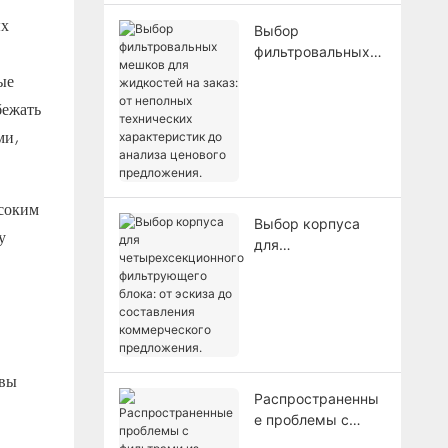
ых
Выбор
фильтровальных
мешков для
ые
жидкостей на
бежать
заказ: от неполных
технических
ми,
характеристик до
анализа ценового
предложения.
ысоким
Выбор корпуса
у
для
четырехсекционно
го фильтрующего
блока: от эскиза
до составления
коммерческого
предложения.
 вы
Распространенны
е проблемы с
фильтрами из