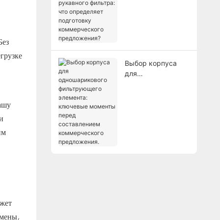
корпуса рукавного
фильтра: что
определяет
подготовку
Без
коммерческого
егрузке
предложения?
Выбор корпуса
для
одношарикового
фильтрующего
элемента:
ашу
ключевые
и
моменты перед
им
составлением
коммерческого
предложения.
ожет
амены,