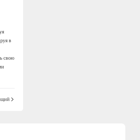
уя
руя в
ь свою
ми
ющий