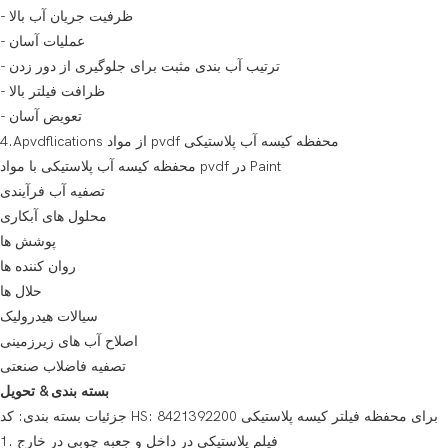
- ظرفیت جریان آب بالا
- عملیات آسان
- ترتیب آب بندی مثبت برای جلوگیری از دور زدن
- ظرافت فیلتر بالا
- تعویض آسان
4.Apvdflications از مواد pvdf محفظه کیسه آب پلاستیکی
محفظه کیسه آب پلاستیکی با مواد pvdf در Paint
تصفیه آب فرآیندی
محلول های آبکاری
پوشش ها
روان کننده ها
حلال ها
سیالات هیدرولیک
اصلاح آب های زیرزمینی
تصفیه فاضلاب صنعتی
بسته بندی & تحویل
جزئیات بسته بندی: کد HS: 8421392200 برای محفظه فیلتر کیسه پلاستیکی
1. فیلم پلاستیکی در داخل و جعبه چوبی در خارج