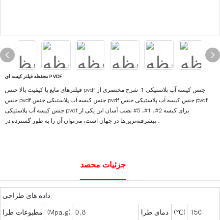
محفظه فیلتر کیسه ای PVDF
فیلترهای مایع با کیفیت بالا جنس pvdf جنس کیسه آب پلاستیکی 1. شرح مختصری از
جنس pvdf جنس کیسه آب پلاستیکی جنس pvdf جنس کیسه آب پلاستیکی جنس pvdf
جنس کیسه آب پلاستیکی pvdf برای کیسه 2#، 1#، 5# نصب آسان این یکی از
پیشرفته‌ترین‌ها در جهان است، می‌توان آن را به طور گسترده در...
جزئیات محصد
داده های طراحی
150
(℃)
دمای طرا
0.8
(Mpa.g)
مطبوعات طرا