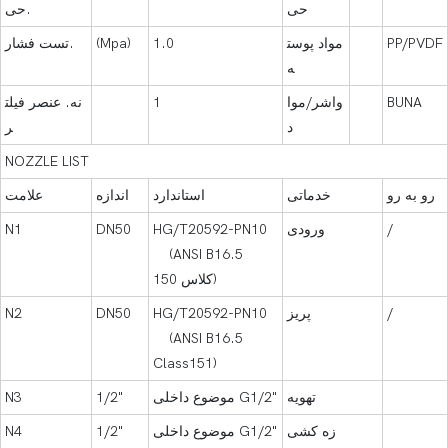
حی
حی.
PP/PVDF
مواد پوست
1.0
(Mpa)
تست فشار.
ه
BUNA
واشر/موا
1
نه. عنصر فیلت
د
ر
NOZZLE LIST
رو به رو
خدماتی
استاندارد
اندازه
علامت
/
ورودی
HG/T20592-PN10
DN50
N1
(ANSI B16.5
کلاس 150)
/
پریز
HG/T20592-PN10
DN50
N2
(ANSI B16.5
Class151)
تهویه
موضوع داخلی G1/2"
1/2"
N3
زه کشی
موضوع داخلی G1/2"
1/2"
N4