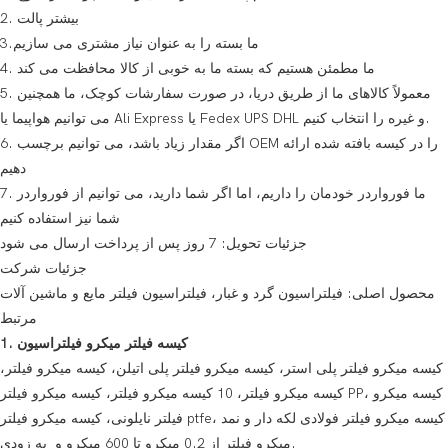
2. بیشتر پالت
3.ما بسته را به عنوان نیاز مشتری می سازیم
4. ما مطمئن هستیم که بسته ما به خوبی از کالا محافظت می کند
5. معمولاً کالاهای ما از طریق دریا، در صورت سفارشات کوچک، ما همچنین
می توانیم هواپیما یا Ali Express یا Fedex UPS DHL و غیره را انتخاب کنیم.
6. اگر مقدار زیاد باشد، می توانیم برچسب OEM را در کیسه بافته شده ارائه
دهیم
7. ما فورواردر خودمان را داریم، اما اگر شما دارید، می توانیم از فورواردر
شما نیز استفاده کنیم
جزئیات تحویل: 7 روز پس از پرداخت ارسال می شود
جزئیات شرکت
محصول اصلی: فیلتراسیون گرد و غبار، فیلتراسیون فیلتر مایع و ماشین آلات
مرتبط
1. کیسه فیلتر میکرو فیلتراسیون
کیسه میکرو فیلتر پلی استر، کیسه میکرو فیلتر پلی اتیلن، کیسه میکرو فیلتر،
کیسه میکرو فیلتر، 10 کیسه میکرو فیلتر، کیسه میکرو فیلتر PP، کیسه میکرو
فیلتر نایلونی، کیسه میکرو فیلتر ptfe، کیسه میکرو فیلتر فولادی لکه دار و نمد
میکرو فیلتر از 0.2 میکرو تا 600 میکرو و به زودی.