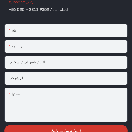
SUPPORT 24/7
+86 020 - 2213 9352 / امیلی لی
نام:
رایانامه
تلفن / واتس اپ / اسکایپ
نام شرکت
محتوا
ارسال پرسش و پاسخ