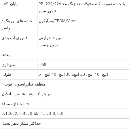
PP (222/226 با حلقه تقویت کننده فولاد ضد زنگ مح
پایان کلاه
صور شده)
سیلیکون/EPDM/Viton
حلقه های اورینگ /
واشر
پیوند حرارتی،
فناوری آب بندی
بدون چسب
بعدها
Φ68
نموداری
5 اینچ، 10 اینچ، 20 اینچ، 30 اینچ، 40 اینچ
طولی
2
منطقه فیلتراسیون، فوت
≥ 6.4 در هر 10 اینچ عناصر
اندازه منافذ، μm
0.1,0.22, 0.45, 0.65, 1.0, 3.0, 5.0
حداکثر فشار دیفرانسیل