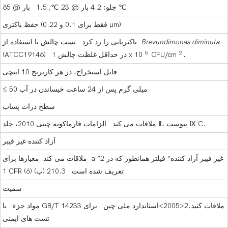
جلو: 4.2 بار @ 23 ℃; 1.5 بار @ 85 ℃
حفظ باکتری (فقط برای 0.1 و 0.22 μm)
Brevundimonas diminuta
باکتریایی را رد کرد تست چالش با استفاده از
5
2
.
CFU/cm
(ATCC19146) در حداقل غلظت چالش 1 x 10
قابل استخراج، در هر کارتریج 10 اینچی
≤ 50 میلی گرم پس از 24 ساعت خیساندن در آب
سطح ذرات پساب
ملاقات می کند الزامات فارماکوپه چینی 2010، جلد Ⅱ، پیوست Ⅸ C.
آزاد کننده غیر فیبر
ملاقات می کند معیارها برای a “غیر فیبر آزاد کننده” فیلتر همانطور که در 2
1 CFR تعریف شده است 210.3 (ب) (6).
سمیت
مواد جزء با GB/T 14233 ملاقات کنید.2<2005>استاندارد ملی چین برای
تست های ایمنی