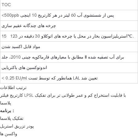
TOC
<500ppb پس از شستشوی آب 60 لیتر در هر کارتریج 10 اینچی
چرخه های چندگانه عقیم سازی
15 استریلیزاسیون بخار در محل یا چرخه های اتوکلاو 30 دقیقه در 123℃.
مواد قابل اکسید شدن
مطابق با معیارهای فارماکوپه چینی 2010، جلد Ⅱ برای آب تصفیه شده
اندوتوکسین های باکتریایی
< 0.25 EU/ml همانطور که توسط تست LAL تعیین شد
ترتیب اطلاعات
کارتریج فیلتر LPSL با قابلیت استخراج کم و عمر طولانی تر برای تفکیک
پلاسما
برنامه：
تفکیک پلاسما
پودر تزریق استریل
واکسن ها