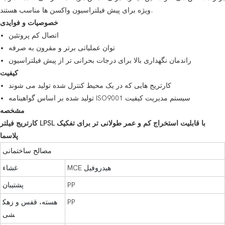
ویژه برای پیش فیلتراسیون واکسن ها مناسب هستند.
خصوصیات و فوایدی
اتصال کم پروتئین
توان عملیاتی برتر و مقرون به صرفه
راندمان نگهداری بالا برای درجات بحرانی تر از پیش فیلتراسیون
کیفیت
کارتریج هایی که در یک محیط کنترل شده تولید می شوند
تولید شده بر اساس گواهینامه ISO9001 سیستم مدیریت کیفیت
مشخصه
کارتریج فیلتر LPSL با قابلیت استخراج کم و عمر طولانی تر برای تفکیک
پلاسما
مصالح ساختمانی
MCE هیدروفیل
غشاء
PP
پشتیبان
PP
هسته، قفس و زهک
شی