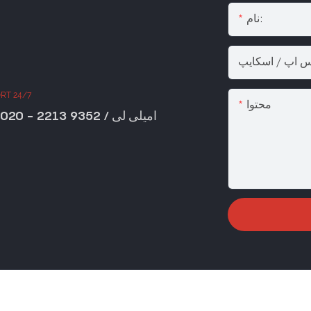
نام:
تس اپ / اسکایپ
RT 24/7
محتوا
+86 020 - 2213 9352 / امیلی لی