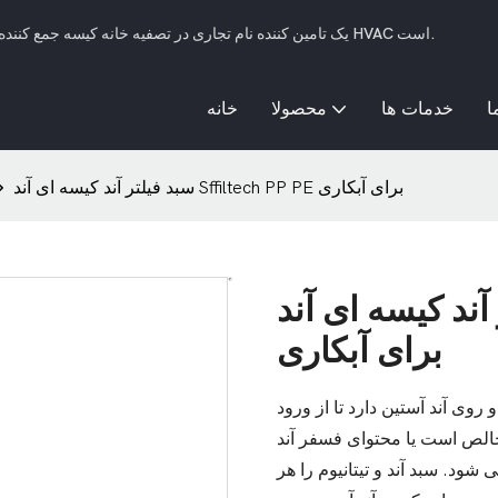
SFFILTECH یک تامین کننده نام تجاری در تصفیه خانه کیسه جمع کننده گرد و غبار، فیلتر کیسه ای مایع و سیستم های فیلتراسیون HVAC است.
ا
خدمات ها
محصولا
خانه
سبد فیلتر آند کیسه ای آند Sffiltech PP PE برای آبکاری
سه ای آند Sffiltech PP PE
برای آبکاری
روی آند آستین دارد تا از ورود
خالص است یا محتوای فسفر آند
شود. سبد آند و تیتانیوم را هر