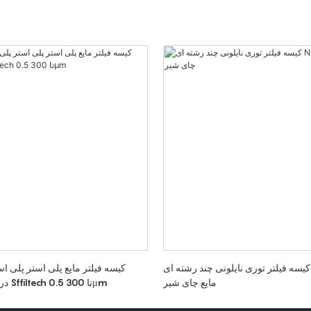
کیسه فیلتر توری نایلونی چند رشته ای NMO برای
کیسه فیلتر مایع پلی استر پلی اس
مایع چای شیر
درجه مواد غذایی Sffiltech 0.5 تا 300μm