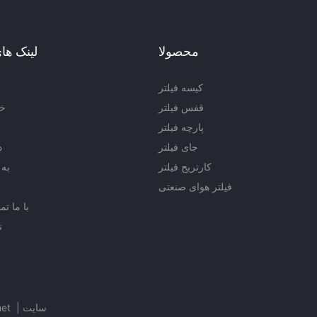
محصولا
لینک ها
کیسه فیلتر
قفس فیلتر
خد
پارچه فیلتر
جای فیلتر
د
کارتریج فیلتر
به 
فیلتر هوای صنعتی
با ما ت
ن
سایت
|
net