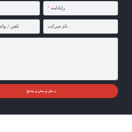
رایانامه
نام شرکت
تلفن / وا
ارسال پرسش و پاسخ