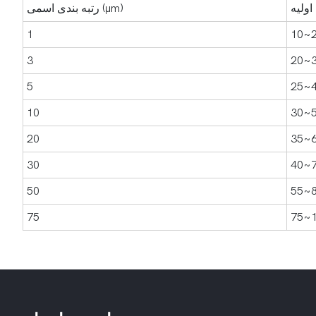
رتبه بندی اسمی (μm)
1
10~
3
20~
5
25~
10
30~
20
35~
30
40~
50
55~
75
75~