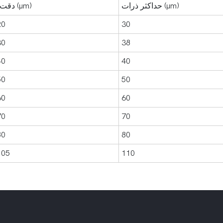
حداکثر ذرات (μm)
دقت اولیه (μm)
20
30
30
38
40
40
50
50
60
60
70
70
80
80
105
110