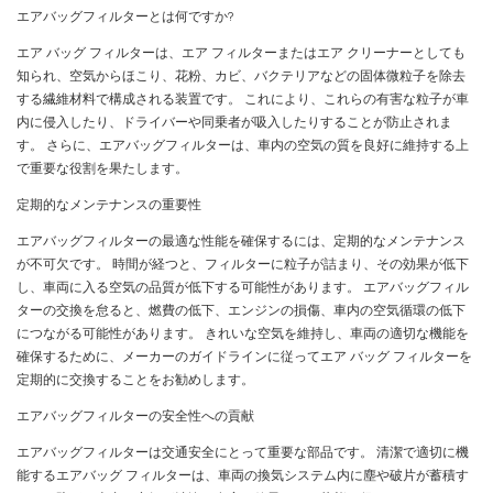
エアバッグフィルターとは何ですか?
エア バッグ フィルターは、エア フィルターまたはエア クリーナーとしても
知られ、空気からほこり、花粉、カビ、バクテリアなどの固体微粒子を除去
する繊維材料で構成される装置です。 これにより、これらの有害な粒子が車
内に侵入したり、ドライバーや同乗者が吸入したりすることが防止されま
す。 さらに、エアバッグフィルターは、車内の空気の質を良好に維持する上
で重要な役割を果たします。
定期的なメンテナンスの重要性
エアバッグフィルターの最適な性能を確保するには、定期的なメンテナンス
が不可欠です。 時間が経つと、フィルターに粒子が詰まり、その効果が低下
し、車両に入る空気の品質が低下する可能性があります。 エアバッグフィル
ターの交換を怠ると、燃費の低下、エンジンの損傷、車内の空気循環の低下
につながる可能性があります。 きれいな空気を維持し、車両の適切な機能を
確保するために、メーカーのガイドラインに従ってエア バッグ フィルターを
定期的に交換することをお勧めします。
エアバッグフィルターの安全性への貢献
エアバッグフィルターは交通安全にとって重要な部品です。 清潔で適切に機
能するエアバッグ フィルターは、車両の換気システム内に塵や破片が蓄積す