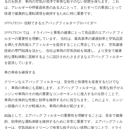
るのを防ぎ、車内の空気が清浄で有害な粒子のない状態を保ちます。 これ
は、アレルギーや呼吸器疾患のある人にとって、またすべての乗員にとって
快適で健康的な運転環境を維持するために特に重要です。
SFFILTECH - 信頼できるエアバッグフィルタープロバイダー
SFFILTECH では、ドライバーと乗客の健康にとって高品質のエアバッグ フィ
ルターの重要性を理解しています。 当社は、最高基準の濾過効率と空気品質
を満たす高性能エアフィルターを提供することに専念しています。 空気濾過
技術の専門知識を活かし、当社は車両の空気供給を保護し、より安全で健康
的な運転体験に貢献するように設計されたさまざまなエアバッグ フィルター
を提供しています。
車の寿命を確保する
クリーンなエアバッグ フィルターは、安全性と快適性を促進するだけでな
く、車両の寿命にも貢献します。 エアバッグ フィルターは、有害な粒子がエ
ンジンや車両のその他の重要なコンポーネントに侵入するのを防ぐことで、
車両の全体的な性能と効率を維持するのに役立ちます。 これにより、エンジ
ン損傷のリスクが軽減され、車両の寿命が延びます。
結論として、エアバッグ フィルターの重要性を理解することは、安全で健康
的、効率的な運転体験を維持するために非常に重要です。 エアバッグフィル
ターは、空気供給をクリーンで有害な粒子のない状態に保つことで、ドライ