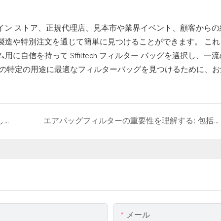
、オンライン ストア、正規代理店、見本市や業界イベント、顧客から
製造や特別注文を通じて簡単に見つけることができます。 これ
自信を持って Sffiltech フィルター バッグを選択し、一
様の特定の用途に最適なフィルターバッグを見つけるために、お
バグフィルターシステムの利点を発見してください: 濾過のニーズにバグフィルターを使用する理由
エアバッグフィルターの重要性を理解する: 包括的なガイド
メール