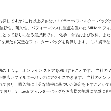
ですか?これ以上探さない！ Sffiltech フィルター バッグ
性、耐久性、パフォーマンスに重点を置いた Sffiltech フ
にとって頼りになる選択肢です。 化学、食品および飲料、また
のニーズを満たす完璧なフィルター バッグを提供します。 この貴重
な方法の 1 つは、オンライン ストアを利用することです。 当社の W
た幅広いフィルターバッグにアクセスできます。 当社のオンラ
れており、購入前に十分な情報に基づいた決定を下すことがで
り、Sffiltech フィルターバッグをお客様の施設に簡単に直