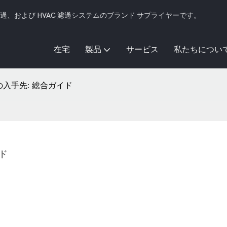
濾過、および HVAC 濾過システムのブランド サプライヤーです。
在宅
製品
サービス
私たちについ
ッグの入手先: 総合ガイド
イド