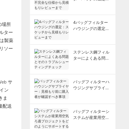
不完全な仕様から見
積もりレビューまで
4バッグフィルター
の場所
ハウジングの選定：
ィルター
スケッチから見積も
は製薬
りレビューまで
なリソー
ステンレス鋼フィル
ターによくある問題
とそのトラブルシュ
ーティングチェック
バッグフィルターハ
eb サ
ウジングサプライヤ
イン
ー：見積もり前に購
きま
入者が確認すべき事
項
接配送
バッグフィルターシ
ステムが産業用空気
ろ過プロジェクトを