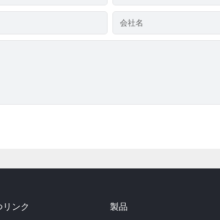
会社名
つリンク
製品