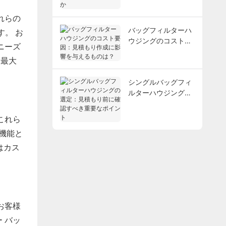
どのようにサポート
するか
れらの
バッグフィルターハ
。 お
ウジングのコスト要
ニーズ
因：見積もり作成に
を最大
影響を与えるもの
は？
シングルバッグフィ
ルターハウジングの
選定：見積もり前に
確認すべき重要なポ
これら
イント
の機能と
はカス
お客様
 バッ