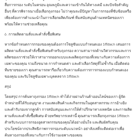
สื่อการกรอง ระดับไมครอน อุณหภูมิและความเข้ากันได้ทางเคมี และปัจจัยสำคัญ
อื่นๆ ที่ควรพิจารณาเมื่อเลือกถุงกรอง ไม่ว่าคุณจะมีปัญหาในการกรองที่ซับซ้อนหรือ
เพียงต้องการคำแนะนำในการเลือกผลิตภัณฑ์ ทีมสนับสนุนด้านเทคนิคของเรา
พร้อมให้ความช่วยเหลือคุณ
6. การผลิตตามสั่งและคำสั่งซื้อพิเศษ
หากข้อกำหนดการกรองของคุณต้องการโซลูชันแบบกำหนดเอง Sffiltech เสนอการ
ผลิตตามสั่งและคำสั่งซื้อพิเศษสำหรับถุงกรอง ความสามารถด้านวิศวกรรมและการ
ผลิตของเราช่วยให้เราสามารถออกแบบและผลิตถุงกรองที่เหมาะกับความต้องการ
เฉพาะของคุณ รวมถึงขนาด การกำหนดค่า และตัวเลือกวัสดุที่ไม่ซ้ำกัน เมื่อติดต่อ
ทีมขายของเรา คุณสามารถหารือเกี่ยวกับความต้องการการกรองแบบกำหนดเอง
ของคุณ และรับโซลูชันเฉพาะบุคคลจาก Sffiltech
สรุป
โดยสรุป การค้นหาถุงกรอง Sffiltech ทำได้ง่ายผ่านร้านค้าออนไลน์ของเรา ผู้จัด
จำหน่ายที่ได้รับอนุญาต งานแสดงสินค้าและกิจกรรมในอุตสาหกรรม การอ้างอิง
และคำรับรองจากลูกค้า การสนับสนุนและการให้คำปรึกษาทางเทคนิค และการผลิต
ตามสั่งและคำสั่งซื้อพิเศษ ด้วยทรัพยากรเหล่านี้ คุณสามารถเลือกถุงกรอง Sffiltech
สำหรับระบบการกรองอุตสาหกรรมของคุณได้อย่างมั่นใจ และสัมผัสกับคุณ
ประโยชน์จากประสิทธิภาพการกรองระดับแนวหน้า อย่าลังเลที่จะติดต่อเราเพื่อ
ค้นหาถุงกรองที่เหมาะกับการใช้งานเฉพาะของคุณ