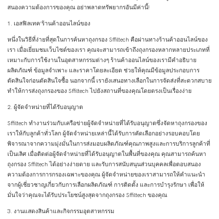
สนองความต้องการของคุณ อย่าพลาดทรัพยากรอันมีค่านี้!
1. เอสฟิลเทค’ร้านค้าออนไลน์ของ
หนึ่งในวิธีที่ง่ายที่สุดในการค้นหาถุงกรอง Sffiltech คือผ่านทางร้านค้าออนไลน์ของ
เรา เมื่อเยี่ยมชมเว็บไซต์ของเรา คุณจะสามารถเข้าถึงถุงกรองหลากหลายประเภทที่
เหมาะกับการใช้งานในอุตสาหกรรมต่างๆ ร้านค้าออนไลน์ของเรามีคำอธิบาย
ผลิตภัณฑ์ ข้อมูลจำเพาะ และราคาโดยละเอียด ช่วยให้คุณมีข้อมูลประกอบการ
ตัดสินใจก่อนตัดสินใจซื้อ นอกจากนี้ เรายังเสนอทางเลือกในการจัดส่งที่สะดวกสบาย
ทำให้การส่งถุงกรองของ Sffiltech ไปยังสถานที่ของคุณโดยตรงเป็นเรื่องง่าย
2. ผู้จัดจำหน่ายที่ได้รับอนุญาต
Sffiltech ทำงานร่วมกับเครือข่ายผู้จัดจำหน่ายที่ได้รับอนุญาตซึ่งจัดหาถุงกรองของ
เราให้กับลูกค้าทั่วโลก ผู้จัดจำหน่ายเหล่านี้ได้รับการคัดเลือกอย่างรอบคอบโดย
พิจารณาจากความมุ่งมั่นในการส่งมอบผลิตภัณฑ์คุณภาพสูงและการบริการลูกค้าที่
เป็นเลิศ เมื่อติดต่อผู้จัดจำหน่ายที่ได้รับอนุญาตในพื้นที่ของคุณ คุณสามารถค้นหา
ถุงกรอง Sffiltech ได้อย่างง่ายดาย และรับการสนับสนุนส่วนบุคคลเพื่อตอบสนอง
ความต้องการการกรองเฉพาะของคุณ ผู้จัดจำหน่ายของเราสามารถให้คำแนะนำ
จากผู้เชี่ยวชาญเกี่ยวกับการเลือกผลิตภัณฑ์ การติดตั้ง และการบำรุงรักษา เพื่อให้
มั่นใจว่าคุณจะได้รับประโยชน์สูงสุดจากถุงกรอง Sffiltech ของคุณ
3. งานแสดงสินค้าและกิจกรรมอุตสาหกรรม