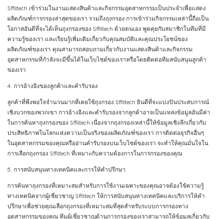
Sffiltech เข้าร่วมในงานแสดงสินค้าและกิจกรรมอุตสาหกรรมเป็นประจำเพื่อแสดง
ผลิตภัณฑ์การกรองล่าสุดของเรา รวมถึงถุงกรอง การเข้าร่วมกิจกรรมเหล่านี้ถือเป็น
โอกาสอันดีที่จะได้เห็นถุงกรองของ Sffiltech ด้วยตนเอง พูดคุยกับสมาชิกในทีมที่มี
ความรู้ของเรา และเรียนรู้เพิ่มเติมเกี่ยวกับคุณสมบัติและคุณประโยชน์ของ
ผลิตภัณฑ์ของเรา คุณสามารถสอบถามเกี่ยวกับงานแสดงสินค้าและกิจกรรม
อุตสาหกรรมที่กำลังจะมีขึ้นได้ในเว็บไซต์ของเราหรือโดยติดต่อทีมสนับสนุนลูกค้า
ของเรา
4. การอ้างอิงของลูกค้าและคำรับรอง
ลูกค้าที่พึงพอใจจำนวนมากที่เคยใช้ถุงกรอง Sffiltech ยินดีที่จะแบ่งปันประสบการณ์
เชิงบวกของพวกเขา การอ้างอิงและคำรับรองจากลูกค้าอาจเป็นแหล่งข้อมูลอันมีค่า
ในการค้นหาถุงกรองของ Sffiltech เนื่องจากถุงกรองเหล่านี้ให้ข้อมูลเชิงลึกเกี่ยวกับ
ประสิทธิภาพในโลกแห่งความเป็นจริงของผลิตภัณฑ์ของเรา การติดต่อธุรกิจอื่นๆ
ในอุตสาหกรรมของคุณหรืออ่านคำรับรองบนเว็บไซต์ของเรา จะทำให้คุณมั่นใจใน
การเลือกถุงกรอง Sffiltech ที่เหมาะกับความต้องการในการกรองของคุณ
5. การสนับสนุนทางเทคนิคและการให้คำปรึกษา
การค้นหาถุงกรองที่เหมาะสมสำหรับการใช้งานเฉพาะของคุณอาจต้องใช้ความรู้
ทางเทคนิคจากผู้เชี่ยวชาญ Sffiltech ให้การสนับสนุนทางเทคนิคและบริการให้คำ
ปรึกษาเพื่อช่วยคุณเลือกถุงกรองที่เหมาะสมที่สุดสำหรับระบบการกรองทาง
อุตสาหกรรมของคุณ ทีมผู้เชี่ยวชาญด้านการกรองของเราสามารถให้ข้อมูลเกี่ยวกับ