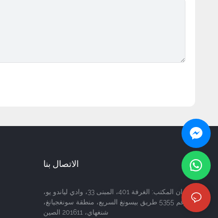
الاتصال بنا
عنوان المكتب: الغرفة 401، المبنى 33، وادي لياندو يو،
رقم 5355 طريق بيسونغ السريع، منطقة سونغجيانغ،
شنغهاي، 201611 الصين