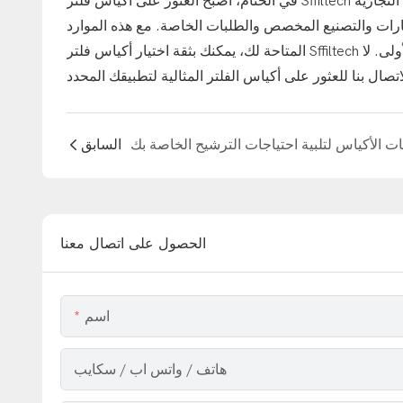
في الختام، أصبح العثور على أكياس فلتر Sffiltech أمرًا سهلاً من خلال متجرنا عبر الإنترنت والموزعين المعتمدين والمعارض التجارية
شارات والتصنيع المخصص والطلبات الخاصة. مع هذه الموارد
المتاحة لك، يمكنك بثقة اختيار أكياس فلتر Sffiltech لنظام الترشيح الصناعي الخاص بك وتجربة فوائد أداء الترشيح من الدرجة الأولى. لا
السابق
الحصول على اتصال معنا
اسم
هاتف / واتس اب / سكايب