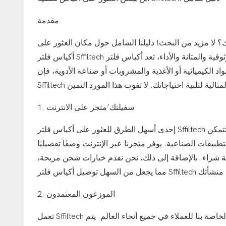
مقدمة
؟ لا مزيد من البحث! دليلنا الشامل حول مكان العثور على
أكياس فلتر Sffiltech يوفر لك كل ما تحتاجه. مع التركيز على الموثوقية والمتانة والأداء، تعد أكياس فلتر Sffiltech الخيار الأمثل للشركات
الكيميائية أو الأغذية والمشروبات أو صناعة الأدوية، فإن
1. سفيلتك’متجر على الانترنت
إحدى أسهل الطرق للعثور على أكياس فلتر Sffiltech هي من خلال متجرنا عبر الإنترنت. من خلال زيارة موقعنا على الإنترنت، ستتمكن
قات الصناعية. يوفر متجرنا عبر الإنترنت وصفًا تفصيليًا
ية شراء. بالإضافة إلى ذلك، نحن نقدم خيارات شحن مريحة،
2. الموزعون المعتمدون
تعمل Sffiltech مع شبكة من الموزعين المعتمدين الذين يقومون بتوريد أكياس الترشيح الخاصة بنا للعملاء في جميع أنحاء العالم. يتم