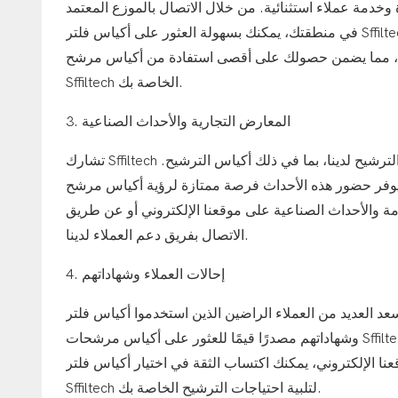
دة وخدمة عملاء استثنائية. من خلال الاتصال بالموزع المعتمد
في منطقتك، يمكنك بسهولة العثور على أكياس فلتر Sffiltech والحصول على دعم شخصي لتلبية احتياجات الترشيح الخاصة بك. يمكن
يانة، مما يضمن حصولك على أقصى استفادة من أكياس مرشح
Sffiltech الخاصة بك.
3. المعارض التجارية والأحداث الصناعية
تشارك Sffiltech بانتظام في المعارض التجارية والفعاليات الصناعية لعرض أحدث منتجات الترشيح لدينا، بما في ذلك أكياس الترشيح.
وفر حضور هذه الأحداث فرصة ممتازة لرؤية أكياس مرشح Sffiltech شخصيًا، والتحدث مع أعضاء فريقنا ذوي المعرفة، ومعرفة المزيد
مة والأحداث الصناعية على موقعنا الإلكتروني أو عن طريق
الاتصال بفريق دعم العملاء لدينا.
4. إحالات العملاء وشهاداتهم
 العديد من العملاء الراضين الذين استخدموا أكياس فلتر Sffiltech بمشاركة تجاربهم الإيجابية. يمكن أن تكون إحالات العملاء
وشهاداتهم مصدرًا قيمًا للعثور على أكياس مرشحات Sffiltech، لأنها توفر نظرة ثاقبة حول أداء منتجاتنا في العالم الحقيقي. من خلال
 الإلكتروني، يمكنك اكتساب الثقة في اختيار أكياس فلتر
Sffiltech لتلبية احتياجات الترشيح الخاصة بك.