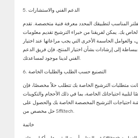
5. الدعم الفني والاستشارات
تطبيقك المحدد معرفة فنية متخصصة. تقدم Sffiltech الدعم الفني والخدمات الاستشارية
الخاص بك. يمكن لفريقنا من خبراء الترشيح تقديم معلومات
، والعوامل الحاسمة الأخرى التي يجب مراعاتها عند اختيار
 ببساطة إلى إرشادات بشأن اختيار المنتج، فإن فريق الدعم
الفني لدينا موجود لمساعدتك.
6. التصنيع حسب الطلب والطلبات الخاصة
متطلبات الترشيح الخاصة بك تتطلب حلاً مخصصًا، فإن Sffiltech تقدم تصنيعًا مخصصًا وطلبات خاصة لأكياس الترشيح. تمكننا
 لتلبية احتياجاتك الخاصة، بما في ذلك الأحجام والتكوينات
ناقشة احتياجات الترشيح المخصصة الخاصة بك والحصول على
حل مخصص من Sffiltech.
خاتمة