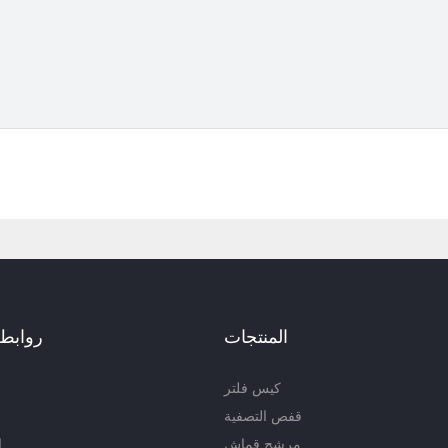
المنتجات
روابط 
كيس فلتر
قفص التصفية
ا
مرشح قماش
ا