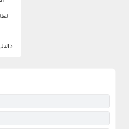
و
التال