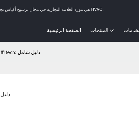
SFFILTECH هي مورد العلامة التجارية في مجال ترشيح أكياس تجميع الغبار، وترشيح مرشح أكياس السوائل، وأنظمة ترشيح HVAC.
لخدمات
المنتجات
الصفحة الرئيسية
أين يمكن العثور على أكياس تصفية Sffiltech: دليل شامل
أين يمكن العثور على أك