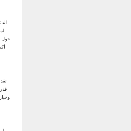
لمس
حول وس
أكي
قدرا
وخيار