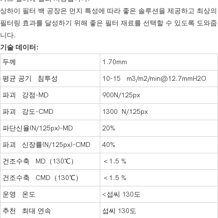
상하이 필터 백 공장은 먼지 특성에 따라 좋은 솔루션을 제공하고 최상의
필터링 효과를 달성하기 위해 좋은 필터 재료를 선택할 수 있도록 도와줍
니다.
기술 데이터:
두께
1.70mm
평균 공기 침투성
10-15 m3/m2/min@12.7mmH2O
파괴 강점-MD
900N/125px
파괴 강도-CMD
1300 N/125px
파단신율(N/125px)-MD
20%
파괴 신장률(N/125px)-CMD
40%
건조수축 MD（130℃）
＜1.5 %
건조수축 CMD（130℃）
＜1.5 %
운영 온도
<섭씨 130도
추천 최대 연속
섭씨 130도