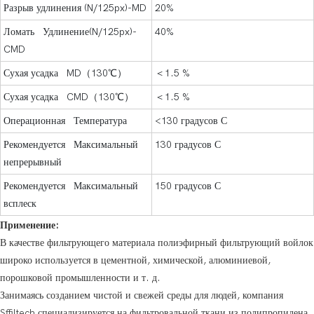
Разрыв удлинения (N/125px)-MD
20%
Ломать Удлинение(N/125px)-
40%
CMD
Сухая усадка MD（130℃）
＜1.5 %
Сухая усадка CMD（130℃）
＜1.5 %
Операционная Температура
<130 градусов С
Рекомендуется Максимальный
130 градусов С
непрерывный
Рекомендуется Максимальный
150 градусов С
всплеск
Применение:
В качестве фильтрующего материала полиэфирный фильтрующий войлок
широко используется в цементной, химической, алюминиевой,
порошковой промышленности и т. д.
Занимаясь созданием чистой и свежей среды для людей, компания
Sffiltech специализируется на фильтровальной ткани из полипропилена.