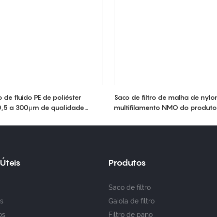
o de fluido PE de poliéster
Saco de filtro de malha de nylo
e 0,5 a 300μm de qualidade
multifilamento NMO do produto
para o líquido do chá do leite
 Úteis
Produtos
Saco de filtro
s
Gaiola de filtro
os
Filtro de pano