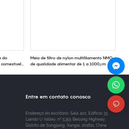
n do
Meia de filtro de nylon multifilamento NMO
 comestível
de qualidade alimentar de 1 a 1000μm
Entre em contato conosco
Endereço do escritório: Sala 401, Edifício 33,
Liando U Valley, nº 5355 Beisong Highway,
Distrito de Songjiang, Xangai, 201611, China