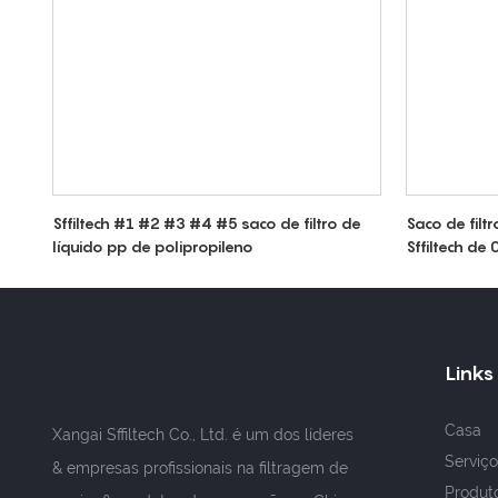
Sffiltech #1 #2 #3 #4 #5 saco de filtro de
Saco de filtr
líquido pp de polipropileno
Sffiltech d
alimentar
Links
Casa
Xangai Sffiltech Co., Ltd. é um dos líderes
Serviço
& empresas profissionais na filtragem de
Produt