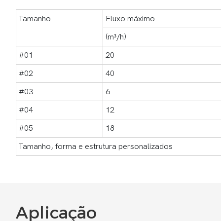
Tamanho
Fluxo máximo
(m³/h)
#01
20
#02
40
#03
6
#04
12
#05
18
Tamanho, forma e estrutura personalizados
Aplicação