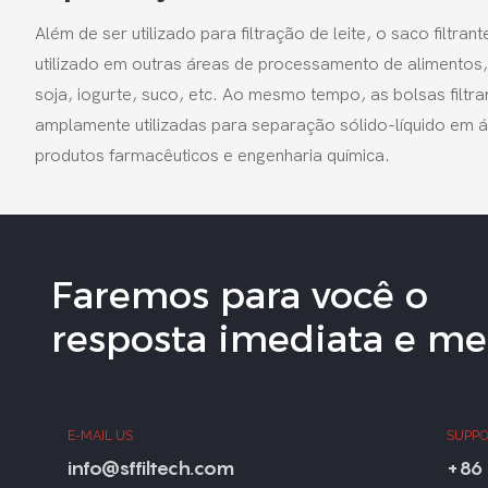
Além de ser utilizado para filtração de leite, o saco filtra
utilizado em outras áreas de processamento de alimentos, 
soja, iogurte, suco, etc. Ao mesmo tempo, as bolsas filtr
amplamente utilizadas para separação sólido-líquido em 
produtos farmacêuticos e engenharia química.
Faremos para você o
resposta imediata e mel
E-MAIL US
SUPPO
info@sffiltech.com
+86 