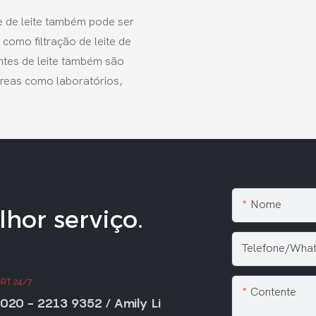
nte de leite também pode ser
como filtração de leite de
antes de leite também são
áreas como laboratórios,
Nome
hor serviço.
Telefone/Wha
RT 24/7
Contente
020 - 2213 9352 / Amily Li