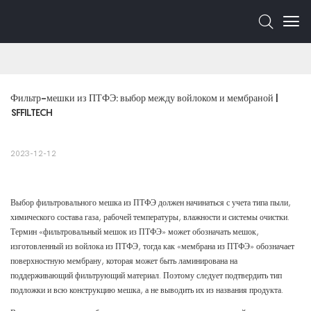
Фильтр-мешки из ПТФЭ: выбор между войлоком и мембраной | 
SFFILTECH
2023-12-12
Выбор фильтровального мешка из ПТФЭ должен начинаться с учета типа пыли,
химического состава газа, рабочей температуры, влажности и системы очистки.
Термин «фильтровальный мешок из ПТФЭ» может обозначать мешок,
изготовленный из войлока из ПТФЭ, тогда как «мембрана из ПТФЭ» обозначает
поверхностную мембрану, которая может быть ламинирована на
поддерживающий фильтрующий материал. Поэтому следует подтвердить тип
подложки и всю конструкцию мешка, а не выводить их из названия продукта.