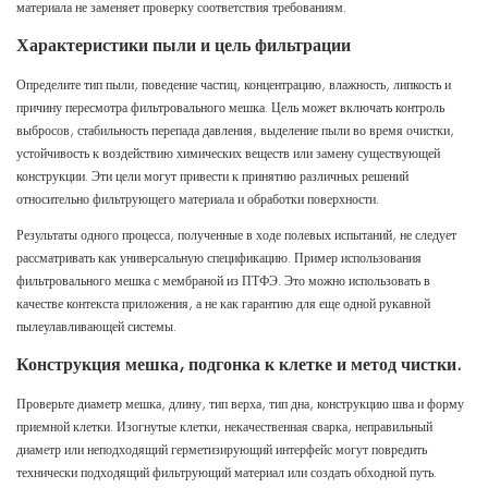
материала не заменяет проверку соответствия требованиям.
Характеристики пыли и цель фильтрации
Определите тип пыли, поведение частиц, концентрацию, влажность, липкость и
причину пересмотра фильтровального мешка. Цель может включать контроль
выбросов, стабильность перепада давления, выделение пыли во время очистки,
устойчивость к воздействию химических веществ или замену существующей
конструкции. Эти цели могут привести к принятию различных решений
относительно фильтрующего материала и обработки поверхности.
Результаты одного процесса, полученные в ходе полевых испытаний, не следует
рассматривать как универсальную спецификацию.
Пример использования
фильтровального мешка с мембраной из ПТФЭ.
Это можно использовать в
качестве контекста приложения, а не как гарантию для еще одной рукавной
пылеулавливающей системы.
Конструкция мешка, подгонка к клетке и метод чистки.
Проверьте диаметр мешка, длину, тип верха, тип дна, конструкцию шва и форму
приемной клетки. Изогнутые клетки, некачественная сварка, неправильный
диаметр или неподходящий герметизирующий интерфейс могут повредить
технически подходящий фильтрующий материал или создать обходной путь.