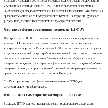
В данном руководстве объясняются основные различия между войлочными и
мембранными конструкциями из ПТФЭ, а также приводится информация,
необходимая для предварительной оценки системы пылеудаления. Окончательная
пригодность зависит от полных условий эксплуатации, конструкции рукавного
фильтра и подтвержденных технических характеристик изделия.
Что такое фильтровальный мешок из ПТФЭ?
Фильтр-мешок из ПТФЭ — это промышленный пылеулавливающий мешок, в
котором ПТФЭ используется в качестве фильтрующего материала или в
конструкции поверхности. Использование ПТФЭ рассматривается в тех случаях,
когда технологический процесс требует анализа воздействия химических веществ,
температуры, влажности или пылеобразования. Сам по себе фильтрующий
материал не определяет характеристики фильтр-мешка: вес, толщина, обработка
поверхности, швы, конструкция верхней и нижней частей, размеры и плотность
прилегания каркаса также влияют на конечный продукт.
См.
Категория продукции: фильтровальные мешки из ПТФЭ
для
соответствующей линейки товаров.
Войлок из ПТФЭ против мембраны из ПТФЭ
Войлок из ПТФЭ является поддерживающим фильтрующим материалом,