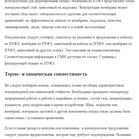
используемым для формирования мешка. Мембрана из ПТФЭ представляет собой
поверхностный слой, нанесенный на подложку. Конструкция мембраны может
улучшить сбор пыли с поверхности и ее удаление для соответствующих
применений, но эффективность зависит от мембраны, подложки, качества
ламинирования, пыли, энергии очистки и условий эксплуатации.
Покупателям следует уточнить, относится ли указанное в предложении к войлоку
из ПТФЭ, мембране из ПТФЭ, нанесенной на войлок из ПТФЭ, или мембране из
ПТФЭ, нанесенной на другую основу. Эти описания не взаимозаменяемы.
Соответствующая информация в СМИ доступна по ссылке.
Страница с
фильтрующей тканью из ПТФЭ
.
Термо- и химическая совместимость
Не следует выбирать мешок, основываясь только на общих характеристиках
температурной или химической стойкости. Необходимо проверить температуру
непрерывной работы и работы в аварийных условиях, состав газа, концентрацию,
влажность, риск конденсации и время воздействия. Швы, покрытие или
мембрана, материалы застежек и другие компоненты мешка также должны быть
совместимы с условиями применения.
Если условия процесса неполны или изменчивы, в коммерческом предложении
следует указать предположения, которые еще требуют подтверждения. Название