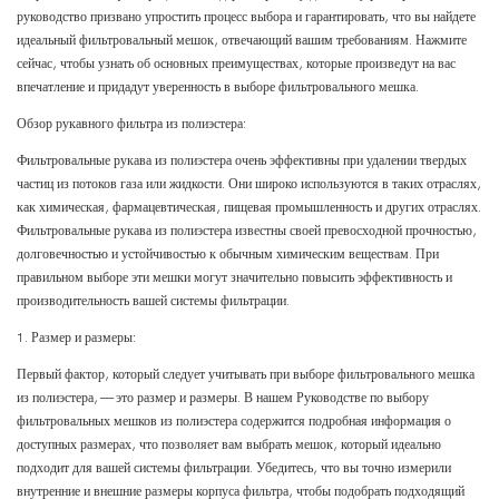
руководство призвано упростить процесс выбора и гарантировать, что вы найдете
идеальный фильтровальный мешок, отвечающий вашим требованиям. Нажмите
сейчас, чтобы узнать об основных преимуществах, которые произведут на вас
впечатление и придадут уверенность в выборе фильтровального мешка.
Обзор рукавного фильтра из полиэстера:
Фильтровальные рукава из полиэстера очень эффективны при удалении твердых
частиц из потоков газа или жидкости. Они широко используются в таких отраслях,
как химическая, фармацевтическая, пищевая промышленность и других отраслях.
Фильтровальные рукава из полиэстера известны своей превосходной прочностью,
долговечностью и устойчивостью к обычным химическим веществам. При
правильном выборе эти мешки могут значительно повысить эффективность и
производительность вашей системы фильтрации.
1. Размер и размеры:
Первый фактор, который следует учитывать при выборе фильтровального мешка
из полиэстера, — это размер и размеры. В нашем Руководстве по выбору
фильтровальных мешков из полиэстера содержится подробная информация о
доступных размерах, что позволяет вам выбрать мешок, который идеально
подходит для вашей системы фильтрации. Убедитесь, что вы точно измерили
внутренние и внешние размеры корпуса фильтра, чтобы подобрать подходящий