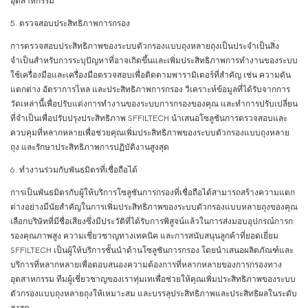
อุตสาหกรรม
5. ตรวจสอบประสิทธิภาพการกรอง
การตรวจสอบประสิทธิภาพของระบบตัวกรองแบบถุงหลายถุงเป็นประจำเป็นสิ่ง
จำเป็นสำหรับการระบุปัญหาที่อาจเกิดขึ้นและเพิ่มประสิทธิภาพการทำงานของระบบ
ใช้เครื่องมือและเครื่องมือตรวจสอบเพื่อติดตามพารามิเตอร์ที่สำคัญ เช่น ความดัน
แตกต่าง อัตราการไหล และประสิทธิภาพการกรอง วิเคราะห์ข้อมูลที่ได้รับจากการ
วัดเหล่านี้เพื่อปรับแต่งการทำงานของระบบการกรองของคุณ และทำการปรับเปลี่ยน
ที่จำเป็นเพื่อปรับปรุงประสิทธิภาพ SFFILTECH นำเสนอโซลูชันการตรวจสอบและ
ควบคุมที่หลากหลายเพื่อช่วยคุณเพิ่มประสิทธิภาพของระบบตัวกรองแบบถุงหลาย
ถุง และรักษาประสิทธิภาพการปฏิบัติงานสูงสุด
6. ทำงานร่วมกับพันธมิตรที่เชื่อถือได้
การเป็นพันธมิตรกับผู้ให้บริการโซลูชันการกรองที่เชื่อถือได้สามารถสร้างความแตก
ต่างอย่างมีนัยสำคัญในการเพิ่มประสิทธิภาพของระบบตัวกรองแบบหลายถุงของคุณ
เลือกบริษัทที่มีชื่อเสียงซึ่งมีประวัติที่ได้รับการพิสูจน์แล้วในการส่งมอบอุปกรณ์การก
รองคุณภาพสูง ความเชี่ยวชาญทางเทคนิค และการสนับสนุนลูกค้าที่ยอดเยี่ยม
SFFILTECH เป็นผู้ให้บริการชั้นนำด้านโซลูชันการกรอง โดยนำเสนอผลิตภัณฑ์และ
บริการที่หลากหลายเพื่อตอบสนองความต้องการที่หลากหลายของการกรองทาง
อุตสาหกรรม ทีมผู้เชี่ยวชาญของเราทุ่มเทเพื่อช่วยให้คุณเพิ่มประสิทธิภาพของระบบ
ตัวกรองแบบถุงหลายถุงให้เหมาะสม และบรรลุประสิทธิภาพและประสิทธิผลในระดับ