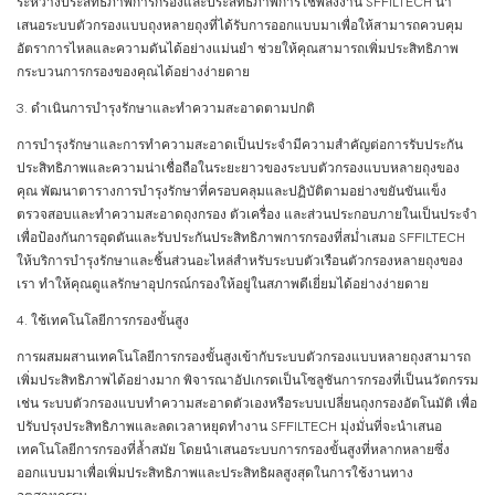
ระหว่างประสิทธิภาพการกรองและประสิทธิภาพการใช้พลังงาน SFFILTECH นำ
เสนอระบบตัวกรองแบบถุงหลายถุงที่ได้รับการออกแบบมาเพื่อให้สามารถควบคุม
อัตราการไหลและความดันได้อย่างแม่นยำ ช่วยให้คุณสามารถเพิ่มประสิทธิภาพ
กระบวนการกรองของคุณได้อย่างง่ายดาย
3. ดำเนินการบำรุงรักษาและทำความสะอาดตามปกติ
การบำรุงรักษาและการทำความสะอาดเป็นประจำมีความสำคัญต่อการรับประกัน
ประสิทธิภาพและความน่าเชื่อถือในระยะยาวของระบบตัวกรองแบบหลายถุงของ
คุณ พัฒนาตารางการบำรุงรักษาที่ครอบคลุมและปฏิบัติตามอย่างขยันขันแข็ง
ตรวจสอบและทำความสะอาดถุงกรอง ตัวเครื่อง และส่วนประกอบภายในเป็นประจำ
เพื่อป้องกันการอุดตันและรับประกันประสิทธิภาพการกรองที่สม่ำเสมอ SFFILTECH
ให้บริการบำรุงรักษาและชิ้นส่วนอะไหล่สำหรับระบบตัวเรือนตัวกรองหลายถุงของ
เรา ทำให้คุณดูแลรักษาอุปกรณ์กรองให้อยู่ในสภาพดีเยี่ยมได้อย่างง่ายดาย
4. ใช้เทคโนโลยีการกรองขั้นสูง
การผสมผสานเทคโนโลยีการกรองขั้นสูงเข้ากับระบบตัวกรองแบบหลายถุงสามารถ
เพิ่มประสิทธิภาพได้อย่างมาก พิจารณาอัปเกรดเป็นโซลูชันการกรองที่เป็นนวัตกรรม
เช่น ระบบตัวกรองแบบทำความสะอาดตัวเองหรือระบบเปลี่ยนถุงกรองอัตโนมัติ เพื่อ
ปรับปรุงประสิทธิภาพและลดเวลาหยุดทำงาน SFFILTECH มุ่งมั่นที่จะนำเสนอ
เทคโนโลยีการกรองที่ล้ำสมัย โดยนำเสนอระบบการกรองขั้นสูงที่หลากหลายซึ่ง
ออกแบบมาเพื่อเพิ่มประสิทธิภาพและประสิทธิผลสูงสุดในการใช้งานทาง