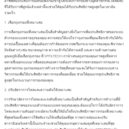
อาชีพที่มีประสบการณ์หรือเพิ่งเริ่มเข้าสู่โลกแห่งการกรองทางอุตสาหกรรม เคล็ดลับ
ที่ได้รับการพิสูจน์แล้วเหล่านี้จะช่วยให้คุณได้รับประสิทธิภาพสูงสุดในเวลาอัน
รวดเร็ว
1. เลือกถุงกรองที่เหมาะสม
การเลือกถุงกรองที่เหมาะสมเป็นสิ่งสำคัญอย่างยิ่งในการเพิ่มประสิทธิภาพของระบบ
ตัวกรองแบบหลายถุงของคุณ ตรวจสอบให้แน่ใจว่าถุงกรองที่คุณเลือกเข้ากันได้กับ
สารปนเปื้อนเฉพาะที่คุณต้องการกำจัดออกจากสตรีมกระบวนการของคุณ พิจารณา
ปัจจัยต่างๆ เช่น ขนาดอนุภาค ความเข้ากันได้ทางเคมี และความต้านทานต่อ
อุณหภูมิเมื่อเลือกถุงกรอง ที่ SFFILTECH เรานำเสนอถุงกรองคุณภาพสูงที่หลาก
หลายซึ่งออกแบบมาเพื่อตอบสนองความต้องการที่หลากหลายของการกรองทาง
อุตสาหกรรม ถุงกรองของเราสร้างจากวัสดุที่ทนทานและได้รับการออกแบบทาง
วิศวกรรมเพื่อให้ประสิทธิภาพการกรองที่ยอดเยี่ยม ช่วยให้คุณบรรลุประสิทธิภาพ
สูงสุดในกระบวนการกรองของคุณ
2. ปรับอัตราการไหลและความดันให้เหมาะสม
การรักษาอัตราการไหลและแรงดันที่เหมาะสมเป็นสิ่งสำคัญสำหรับการทำงานที่มี
ประสิทธิภาพของระบบตัวกรองแบบหลายถุงของคุณ ต้องแน่ใจว่าได้ปรับอัตราการ
ไหลและความดันอย่างระมัดระวังเพื่อให้มั่นใจถึงประสิทธิภาพการกรองที่เหมาะสม
ที่สุดพร้อมทั้งลดการใช้พลังงานให้เหลือน้อยที่สุด การตรวจสอบและปรับ
พารามิเตอร์เหล่านี้เป็นประจำจะช่วยให้คุณบรรลุความสมดุลที่เหมาะสมที่สุด