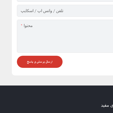
تلفن / واتس اپ / اسکایپ
محتوا
ارسال پرسش و پاسخ
ی مفید