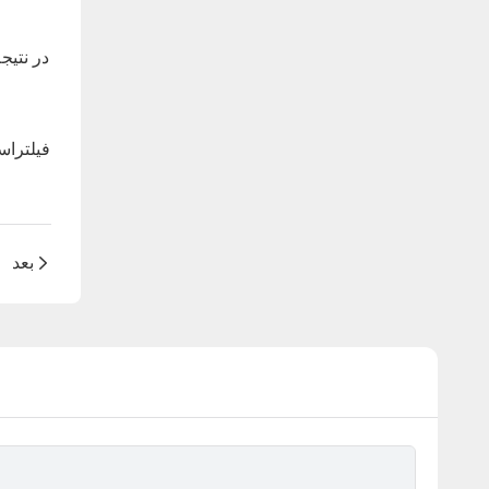
در نتیج
فیلتراس
بعد