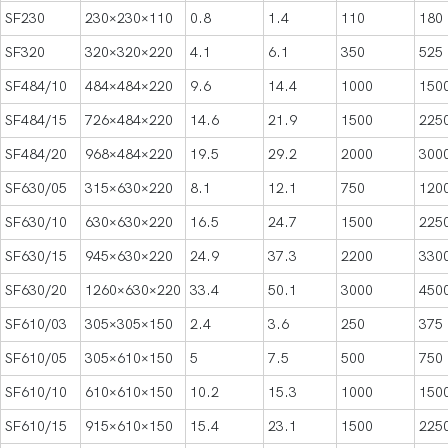
SF230
230×230×110
0.8
1.4
110
180
SF320
320×320×220
4.1
6.1
350
525
SF484/10
484×484×220
9.6
14.4
1000
150
SF484/15
726×484×220
14.6
21.9
1500
225
SF484/20
968×484×220
19.5
29.2
2000
300
SF630/05
315×630×220
8.1
12.1
750
120
SF630/10
630×630×220
16.5
24.7
1500
225
SF630/15
945×630×220
24.9
37.3
2200
330
SF630/20
1260×630×220
33.4
50.1
3000
450
SF610/03
305×305×150
2.4
3.6
250
375
SF610/05
305×610×150
5
7.5
500
750
SF610/10
610×610×150
10.2
15.3
1000
150
SF610/15
915×610×150
15.4
23.1
1500
225