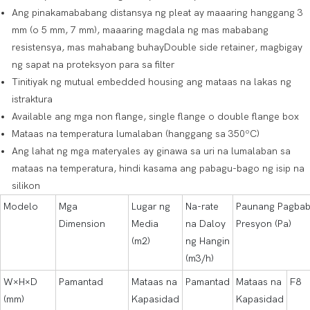
Ang pinakamababang distansya ng pleat ay maaaring hanggang 3
mm (o 5 mm, 7 mm), maaaring magdala ng mas mababang
resistensya, mas mahabang buhayDouble side retainer, magbigay
ng sapat na proteksyon para sa filter
Tinitiyak ng mutual embedded housing ang mataas na lakas ng
istraktura
Available ang mga non flange, single flange o double flange box
Mataas na temperatura lumalaban (hanggang sa 350ºC)
Ang lahat ng mga materyales ay ginawa sa uri na lumalaban sa
mataas na temperatura, hindi kasama ang pabagu-bago ng isip na
silikon
Modelo
Mga
Lugar ng
Na-rate
Paunang Pagbab
Dimension
Media
na Daloy
Presyon (Pa)
(m2)
ng Hangin
(m3/h)
W×H×D
Pamantad
Mataas na
Pamantad
Mataas na
F8
(mm)
Kapasidad
Kapasidad