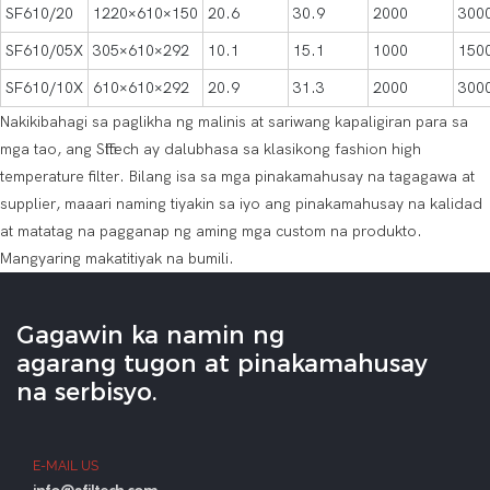
SF610/20
1220×610×150
20.6
30.9
2000
300
SF610/05X
305×610×292
10.1
15.1
1000
150
SF610/10X
610×610×292
20.9
31.3
2000
300
Nakikibahagi sa paglikha ng malinis at sariwang kapaligiran para sa
mga tao, ang Sffiltech ay dalubhasa sa klasikong fashion high
temperature filter. Bilang isa sa mga pinakamahusay na tagagawa at
supplier, maaari naming tiyakin sa iyo ang pinakamahusay na kalidad
at matatag na pagganap ng aming mga custom na produkto.
Mangyaring makatitiyak na bumili.
Gagawin ka namin ng
agarang tugon at pinakamahusay
na serbisyo.
E-MAIL US
info@sfiltech.com