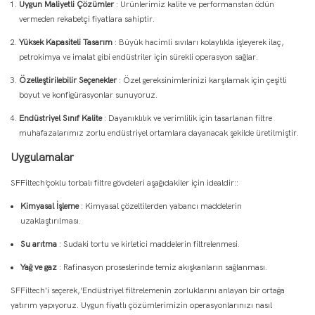
Uygun Maliyetli Çözümler
: Ürünlerimiz kalite ve performanstan ödün
vermeden rekabetçi fiyatlara sahiptir.
Yüksek Kapasiteli Tasarım
: Büyük hacimli sıvıları kolaylıkla işleyerek ilaç,
petrokimya ve imalat gibi endüstriler için sürekli operasyon sağlar.
Özelleştirilebilir Seçenekler
: Özel gereksinimlerinizi karşılamak için çeşitli
boyut ve konfigürasyonlar sunuyoruz.
Endüstriyel Sınıf Kalite
: Dayanıklılık ve verimlilik için tasarlanan filtre
muhafazalarımız zorlu endüstriyel ortamlara dayanacak şekilde üretilmiştir.
Uygulamalar
SFFiltech’çoklu torbalı filtre gövdeleri aşağıdakiler için idealdir::
Kimyasal İşleme
: Kimyasal çözeltilerden yabancı maddelerin
uzaklaştırılması.
Su arıtma
: Sudaki tortu ve kirletici maddelerin filtrelenmesi.
Yağ ve gaz
: Rafinasyon proseslerinde temiz akışkanların sağlanması.
SFFiltech'i seçerek,’Endüstriyel filtrelemenin zorluklarını anlayan bir ortağa
yatırım yapıyoruz. Uygun fiyatlı çözümlerimizin operasyonlarınızı nasıl