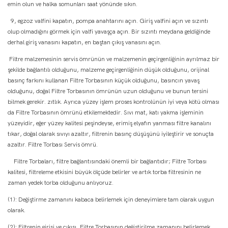
emin olun ve halka somunları saat yönünde sıkın.
9, egzoz valfini kapatın, pompa anahtarını açın. Giriş valfini açın ve sızıntı
olup olmadığını görmek için valfi yavaşça açın. Bir sızıntı meydana geldiğinde
derhal giriş vanasını kapatın, en baştan çıkış vanasını açın.
Filtre malzemesinin servis ömrünün ve malzemenin geçirgenliğinin ayrılmaz bir
şekilde bağlantılı olduğunu, malzeme geçirgenliğinin düşük olduğunu, orijinal
basınç farkını kullanan Filtre Torbasının küçük olduğunu, basıncın yavaş
olduğunu, doğal Filtre Torbasının ömrünün uzun olduğunu ve bunun tersini
bilmek gerekir. zıtlık. Ayrıca yüzey işlem proses kontrolünün iyi veya kötü olması
da Filtre Torbasının ömrünü etkilemektedir. Sıvı mat, katı yakma işleminin
yüzeyidir, eğer yüzey kalitesi peşindeyse, erimiş elyafın yanması filtre kanalını
tıkar, doğal olarak sıvıyı azaltır, filtrenin basınç düşüşünü iyileştirir ve sonuçta
azaltır. Filtre Torbası Servis ömrü.
Filtre Torbaları, filtre bağlantısındaki önemli bir bağlantıdır; Filtre Torbası
kalitesi, filtreleme etkisini büyük ölçüde belirler ve artık torba filtresinin ne
zaman yedek torba olduğunu anlıyoruz.
(1): Değiştirme zamanını kabaca belirlemek için deneyimlere tam olarak uygun
olarak.
(2): Filtrenin girişi ve çıkışı, Filtre Torbasının değiştirilme zamanını belirlemek