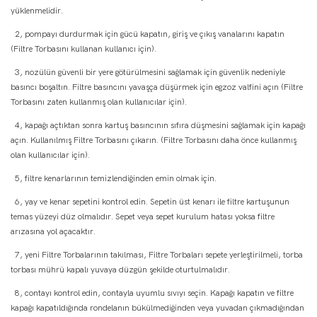
yüklenmelidir.
2, pompayı durdurmak için gücü kapatın, giriş ve çıkış vanalarını kapatın
(Filtre Torbasını kullanan kullanıcı için).
3, nozülün güvenli bir yere götürülmesini sağlamak için güvenlik nedeniyle
basıncı boşaltın. Filtre basıncını yavaşça düşürmek için egzoz valfini açın (Filtre
Torbasını zaten kullanmış olan kullanıcılar için).
4, kapağı açtıktan sonra kartuş basıncının sıfıra düşmesini sağlamak için kapağı
açın. Kullanılmış Filtre Torbasını çıkarın. (Filtre Torbasını daha önce kullanmış
olan kullanıcılar için).
5, filtre kenarlarının temizlendiğinden emin olmak için.
6, yay ve kenar sepetini kontrol edin. Sepetin üst kenarı ile filtre kartuşunun
temas yüzeyi düz olmalıdır. Sepet veya sepet kurulum hatası yoksa filtre
arızasına yol açacaktır.
7, yeni Filtre Torbalarının takılması, Filtre Torbaları sepete yerleştirilmeli, torba
torbası mührü kapalı yuvaya düzgün şekilde oturtulmalıdır.
8, contayı kontrol edin, contayla uyumlu sıvıyı seçin. Kapağı kapatın ve filtre
kapağı kapatıldığında rondelanın bükülmediğinden veya yuvadan çıkmadığından