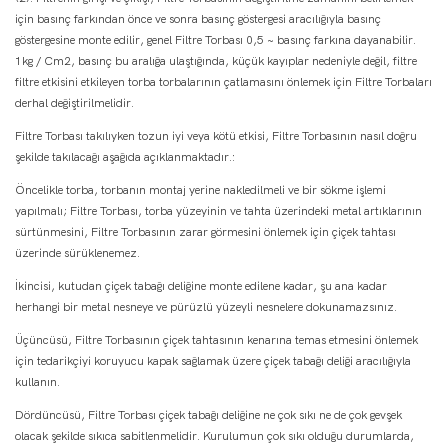
için basınç farkından önce ve sonra basınç göstergesi aracılığıyla basınç
göstergesine monte edilir, genel Filtre Torbası 0,5 ~ basınç farkına dayanabilir.
1kg / Cm2, basınç bu aralığa ulaştığında, küçük kayıplar nedeniyle değil, filtre
filtre etkisini etkileyen torba torbalarının çatlamasını önlemek için Filtre Torbaları
derhal değiştirilmelidir.
Filtre Torbası takılıyken tozun iyi veya kötü etkisi, Filtre Torbasının nasıl doğru
şekilde takılacağı aşağıda açıklanmaktadır.:
Öncelikle torba, torbanın montaj yerine nakledilmeli ve bir sökme işlemi
yapılmalı; Filtre Torbası, torba yüzeyinin ve tahta üzerindeki metal artıklarının
sürtünmesini, Filtre Torbasının zarar görmesini önlemek için çiçek tahtası
üzerinde sürüklenemez.
İkincisi, kutudan çiçek tabağı deliğine monte edilene kadar, şu ana kadar
herhangi bir metal nesneye ve pürüzlü yüzeyli nesnelere dokunamazsınız.
Üçüncüsü, Filtre Torbasının çiçek tahtasının kenarına temas etmesini önlemek
için tedarikçiyi koruyucu kapak sağlamak üzere çiçek tabağı deliği aracılığıyla
kullanın.
Dördüncüsü, Filtre Torbası çiçek tabağı deliğine ne çok sıkı ne de çok gevşek
olacak şekilde sıkıca sabitlenmelidir. Kurulumun çok sıkı olduğu durumlarda,