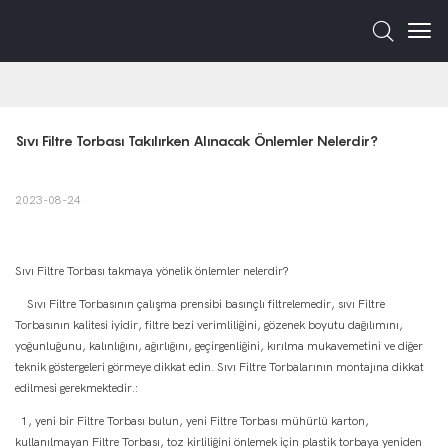
Sıvı Filtre Torbası Takılırken Alınacak Önlemler Nelerdir?
2023-08-24
Sıvı Filtre Torbası takmaya yönelik önlemler nelerdir?
Sıvı Filtre Torbasının çalışma prensibi basınçlı filtrelemedir, sıvı Filtre
Torbasının kalitesi iyidir, filtre bezi verimliliğini, gözenek boyutu dağılımını,
yoğunluğunu, kalınlığını, ağırlığını, geçirgenliğini, kırılma mukavemetini ve diğer
teknik göstergeleri görmeye dikkat edin. Sıvı Filtre Torbalarının montajına dikkat
edilmesi gerekmektedir.:
1, yeni bir Filtre Torbası bulun, yeni Filtre Torbası mühürlü karton,
kullanılmayan Filtre Torbası, toz kirliliğini önlemek için plastik torbaya yeniden