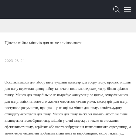
Цінова війна мішків для пилу закінчилася
2023-08-24
Оскільки мішок для збору пилу чудовий аксесуар для збору пилу, продажі мішків
для пилу пережили цінову війну та почали повільно переходити до більш зрілого
ринку. Мішок для пилу більше не потребує конкуренції за ціною, купуйте мішок
для пилу, клієнти пилового скелета мають визначити ринок аксесуарів для пилу,
поступово розуміючи, що ціна – це не оцінка мішка для пилу, а якість аудиту
стандарту аксесуарів для пилу. Мішок для пилу та скелет поганої якості не лише
вплинуть на пилозбірник типу мішків у стані запуску, а також на зниження
ефективності пилу, серйозне або навіть забруднення навколишнього середовища, а
також через екологічні проблеми впливають на виробництво, якщо такий пух,