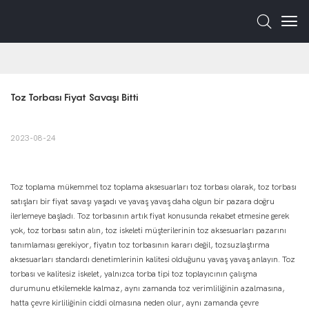
Toz Torbası Fiyat Savaşı Bitti
2023-08-24
Toz toplama mükemmel toz toplama aksesuarları toz torbası olarak, toz torbası
satışları bir fiyat savaşı yaşadı ve yavaş yavaş daha olgun bir pazara doğru
ilerlemeye başladı. Toz torbasının artık fiyat konusunda rekabet etmesine gerek
yok, toz torbası satın alın, toz iskeleti müşterilerinin toz aksesuarları pazarını
tanımlaması gerekiyor, fiyatın toz torbasının kararı değil, tozsuzlaştırma
aksesuarları standardı denetimlerinin kalitesi olduğunu yavaş yavaş anlayın. Toz
torbası ve kalitesiz iskelet, yalnızca torba tipi toz toplayıcının çalışma
durumunu etkilemekle kalmaz, aynı zamanda toz verimliliğinin azalmasına,
hatta çevre kirliliğinin ciddi olmasına neden olur, aynı zamanda çevre