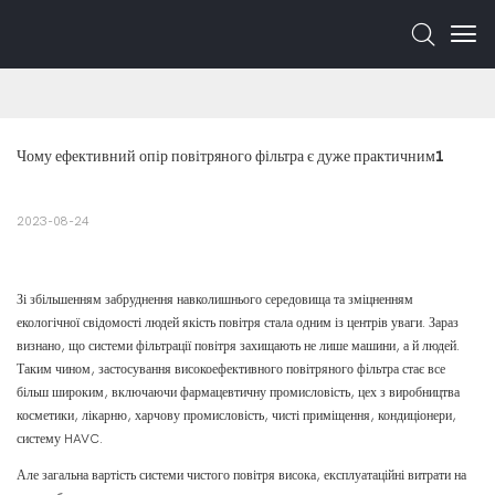
Чому ефективний опір повітряного фільтра є дуже практичним1
2023-08-24
Зі збільшенням забруднення навколишнього середовища та зміцненням
екологічної свідомості людей якість повітря стала одним із центрів уваги. Зараз
визнано, що системи фільтрації повітря захищають не лише машини, а й людей.
Таким чином, застосування високоефективного повітряного фільтра стає все
більш широким, включаючи фармацевтичну промисловість, цех з виробництва
косметики, лікарню, харчову промисловість, чисті приміщення, кондиціонери,
систему HAVC.
Але загальна вартість системи чистого повітря висока, експлуатаційні витрати на