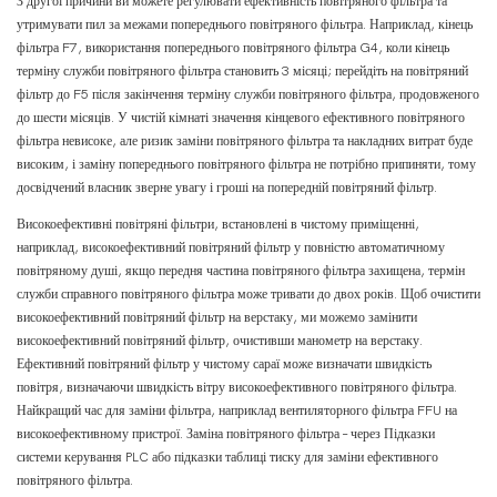
З другої причини ви можете регулювати ефективність повітряного фільтра та
утримувати пил за межами попереднього повітряного фільтра. Наприклад, кінець
фільтра F7, використання попереднього повітряного фільтра G4, коли кінець
терміну служби повітряного фільтра становить 3 місяці; перейдіть на повітряний
фільтр до F5 після закінчення терміну служби повітряного фільтра, продовженого
до шести місяців. У чистій кімнаті значення кінцевого ефективного повітряного
фільтра невисоке, але ризик заміни повітряного фільтра та накладних витрат буде
високим, і заміну попереднього повітряного фільтра не потрібно припиняти, тому
досвідчений власник зверне увагу і гроші на попередній повітряний фільтр.
Високоефективні повітряні фільтри, встановлені в чистому приміщенні,
наприклад, високоефективний повітряний фільтр у повністю автоматичному
повітряному душі, якщо передня частина повітряного фільтра захищена, термін
служби справного повітряного фільтра може тривати до двох років. Щоб очистити
високоефективний повітряний фільтр на верстаку, ми можемо замінити
високоефективний повітряний фільтр, очистивши манометр на верстаку.
Ефективний повітряний фільтр у чистому сараї може визначати швидкість
повітря, визначаючи швидкість вітру високоефективного повітряного фільтра.
Найкращий час для заміни фільтра, наприклад вентиляторного фільтра FFU на
високоефективному пристрої. Заміна повітряного фільтра – через Підказки
системи керування PLC або підказки таблиці тиску для заміни ефективного
повітряного фільтра.