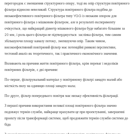
перегородок є зменшення структурного опору, тоді як опір структури повітряного
фільтра відносно невеликий. Структура повітряного фільтра подібна до
низькоефективного повітряного фільтра типу YGG із низьким опором для
повітряного фільтра з мішковим фільтром, але в результаті експерименту
очікується, що найкращий діаметр мішкового фільтра буде набагато більшим за
20 мм, і роль цього фільтра не підтверджується. заслінка фільтра, тим самим
збільшуючи площу каналу потоку, зменшуючи опір. Таким чином,
високоефективний повітряний фільтр має потенційні ринкові перспективи,
тестовий аналіз як теоретичного, так і практичного економічного значення.
Впливають на причини життя повітряного фільтра, крім переваг і недоліків
повітряних фільтрів, є дві причини:
По-перше, фільтрувальний матеріал у повітряному фільтрі занадто малий або
місткість пилу на одиницю площі занадто мала;
По-друге, фільтр попереднього повітря має низьку ефективність фільтрації.
З першої причини використання великої площі повітряного фільтра значно
подовжує термін служби, найкраще врахувати це при проектуванні, завершенні
проекту після трансформації системи, щоб продовжити термін служби системи до
біда.