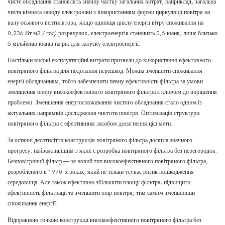
чисте обладнання становлять значну частку загальних витрат, наприклад, загальна
чиста кімната заводу електроніки з використанням форми циркуляції повітря на
валу осьового вентилятора, якщо одиниця циклу енергії вітру споживання на
0,236 Вт м3 / год) розрахунок, електроенергія становить 0,6 юаня, лише близько
5 мільйонів юанів на рік для запуску електроенергії.
Настільки високі експлуатаційні витрати призвели до використання ефективного
повітряного фільтра для подолання перешкод. Можна зменшити споживання
енергії обладнанням, тобто забезпечити певну ефективність фільтра за умови
зменшення опору високоефективного повітряного фільтра є ключем до вирішення
проблеми. Зменшення енергоспоживання чистого обладнання стало одним із
актуальних напрямків дослідження чистоти повітря. Оптимізація структури
повітряного фільтра є ефективним засобом досягнення цієї мети.
За останні десятиліття конструкція повітряного фільтра досягла значного
прогресу, найважливішим з яких є розробка повітряного фільтра без перегородок.
Безповітряний фільтр — це новий тип високоефективного повітряного фільтра,
розробленого в 1970-х роках, який не тільки усуває ризик пошкодження
середовища. Але також ефективно збільшити площу фільтра, підвищити
ефективність фільтрації та зменшити опір повітря, тим самим зменшивши
споживання енергії.
Відправною точкою конструкції високоефективного повітряного фільтра без