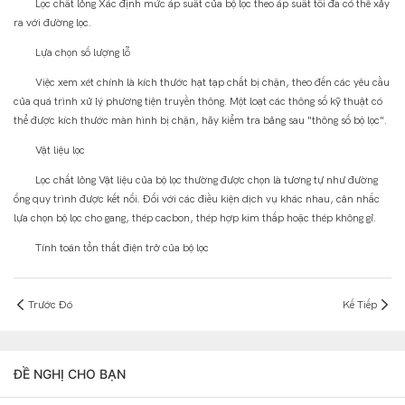
Lọc chất lỏng Xác định mức áp suất của bộ lọc theo áp suất tối đa có thể xảy
ra với đường lọc.
Lựa chọn số lượng lỗ
Việc xem xét chính là kích thước hạt tạp chất bị chặn, theo đến các yêu cầu
của quá trình xử lý phương tiện truyền thông. Một loạt các thông số kỹ thuật có
thể được kích thước màn hình bị chặn, hãy kiểm tra bảng sau "thông số bộ lọc".
Vật liệu lọc
Lọc chất lỏng Vật liệu của bộ lọc thường được chọn là tương tự như đường
ống quy trình được kết nối. Đối với các điều kiện dịch vụ khác nhau, cân nhắc
lựa chọn bộ lọc cho gang, thép cacbon, thép hợp kim thấp hoặc thép không gỉ.
Tính toán tổn thất điện trở của bộ lọc
Trước Đó
Kế Tiếp
ĐỀ NGHỊ CHO BẠN