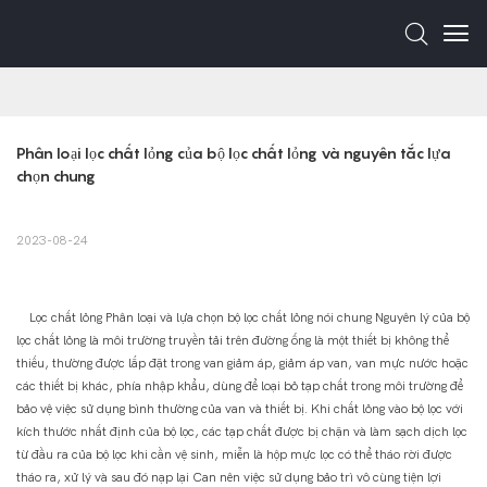
Phân loại lọc chất lỏng của bộ lọc chất lỏng và nguyên tắc lựa 
chọn chung
2023-08-24
Lọc chất lỏng Phân loại và lựa chọn bộ lọc chất lỏng nói chung Nguyên lý của bộ
lọc chất lỏng là môi trường truyền tải trên đường ống là một thiết bị không thể
thiếu, thường được lắp đặt trong van giảm áp, giảm áp van, van mực nước hoặc
các thiết bị khác, phía nhập khẩu, dùng để loại bỏ tạp chất trong môi trường để
bảo vệ việc sử dụng bình thường của van và thiết bị. Khi chất lỏng vào bộ lọc với
kích thước nhất định của bộ lọc, các tạp chất được bị chặn và làm sạch dịch lọc
từ đầu ra của bộ lọc khi cần vệ sinh, miễn là hộp mực lọc có thể tháo rời được
tháo ra, xử lý và sau đó nạp lại Can nên việc sử dụng bảo trì vô cùng tiện lợi