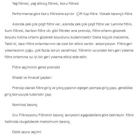
Yağ filtresi, yağ dönüş filtresi, boru filtresi
Performansa göre boru filtresine ayrılır. Çift tüp filtre. Yüksek basınçlı filtre
Aslında pek çok çeşit filtre var, aslında pek çok çeşit filtre var Lamine filtre,
kum filtresi, karbon filtre vb. gibi filtreler ana prensip, filtre ortamı gözenek
boyutu tutma ortamı gözenek boyutunu kullanmaktır Daha küçük malzeme,
Tabii ki, bazı filtre ortamlarının da özel bir etkisi vardır. adsorpsiyon. Filtre geri
yıkamasının çoğu, çok fazla sorun yaratmaz. filtrenin ucundan ters geri yıkama
filtre ortamına su iyi bir geri yıkama etkisi elde edin.
Filtre seçiminin genel prensibi
İthalat ve ihracat çapları
Prensip olarak filtre giriş ve çıkış çapının eşleşen pompa giriş çapı, genellikle
giriş borusuyla tutarlıdır çap.
Nominal basınç
Sıvı Filtrasyonu Filtrenin basınç seviyesini aşağıdakilere göre belirleyin: filtre
hattında oluşabilecek maksimum basınç.
Delik sayısı seçimi