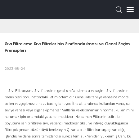
Sıvı Filtreleme Sıvı Filtrelerinin Sınıflandırılması ve Genel Seçim 
Prensipleri
2023-08-24
Sıvı Filtrasyonu Sıvı filtresinin genel sınıflandırması ve seçimi Sıvı filtresinin
prensipleri boru hattındaki iletim ortamıdır Genellikle tahliye vanasına monte
edilen vazgeçilmez cihaz, basınç tahliyesi İthalat tarafında kullanılan vana, su
seviye vanası veya diğer ekipmanlar Valflerin ve ekipmanların normal kullanımını
korumak için ortamdaki yabancı maddeler. Ne zaman Filtrenin belirli bir
boyutuna sahip filtreye sıvı, yabancı maddeler tıkalı ve ihtiyaç duyulduğunda
filtre çıkışından süzüntüyü temizleyin Çıkarılabilir filtre kartuşu çıkarıldığı,
işlendiği ve daha sonra temizlendiği sürece temizlik Yeniden yüklenmiş Can, bu